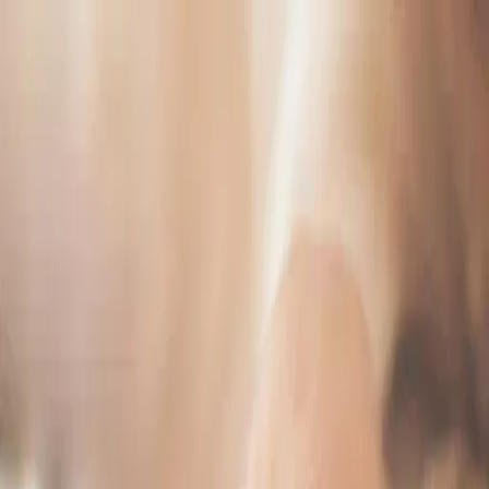
FURRO
Etusivu
Miten Furro toimii
Koirille
Kissoille
Kasvattajille
Furro-yhteisö
Klinikkahaku
Usein kysyttyä
Meistä
/
FI
EN
Kirjaudu
FURRO
Furro-yhteisö
Tervetuloa kasvattajien
webinaariin – Furro Breeders
käytännössä