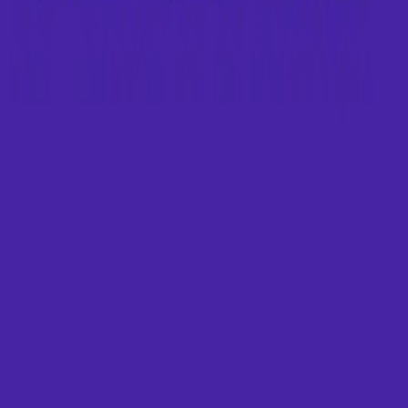
Tietosuojaseloste
Käyttöehdot
Yhteisösäännöt
(korvattavuudet)
FURRO
Eteläesplanadi 2
00130 Helsinki
Furro
Miten Furro
toimii
Kasvattajille
Koirille
Kissoille
Klinikoille
Klinikkahaku
Usein
kysyttyä
Tutustu lisää
Kokemuksia
Furro vs
koiravakuutusvertailu
Ajankohtaista
Rodut
Meistä
Tietosuojaseloste
Käyttöehdot
Yhteisösäännöt
(korvattavuudet)