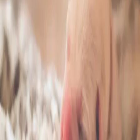
25.05.2026
Jenni Furrolta
Tervetuloa kasvattajien webinaariin – Furro
Breeders käytännössä
Onko sinulle tulossa pentue, tai pohditko jo tulevaa
kasvatustyötä? Entä oletko miettinyt, miten emää ja
pentuja voisi turvata juuri niissä hetkissä, joissa
tukea eniten tarvitaan?
Kutsumme sinut mukaan maksuttomaan Furro
Breeders -webinaariin torstaina 28.5.2026 klo 18.00.
Furro Breeders on kasvattajille suunnattu uusi
kokonaisuus, joka julkaistiin huhtikuussa 2026. Se on