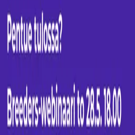
Ilmoittaudu webinaariin tästä
Lämpimin terveisin
Jenni Furrolta
FURRO
Eteläesplanadi 2
00130 Helsinki
Furro
Miten Furro
toimii
Kasvattajille
Koirille
Kissoille
Klinikoille
Klinikkahaku
Usein
kysyttyä
Tutustu lisää
Kokemuksia
Furro vs
koiravakuutusvertailu
Ajankohtaista
Rodut
Meistä