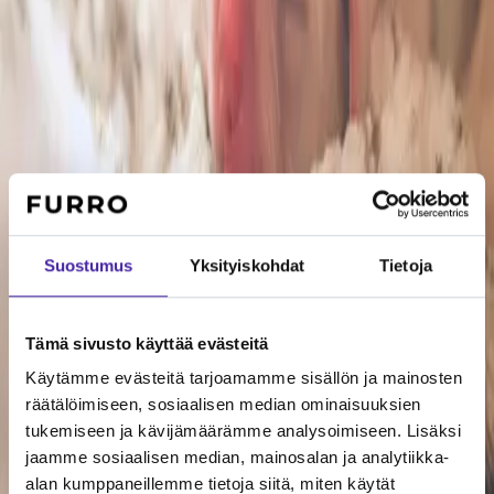
rakennettu tukemaan kasvattajaa kolmessa
tärkeässä vaiheessa: emän synnytyksen ympärillä,
pentueen ensimmäisten viikkojen aikana sekä
tilanteissa, joissa pennulla todetaan myöhemmin
piilevä vika ennen kahden vuoden ikää.
Webinaarissa käymme selkeästi ja
käytännönläheisesti läpi, miten Breeders toimii
Suostumus
Yksityiskohdat
Tietoja
kasvattajan arjessa. Kerromme myös, miten Furron
yhteisömalli eroaa perinteisestä kasvattajaturvasta
ja miksi Breedersin hinta määräytyy
Tämä sivusto käyttää evästeitä
kertaluontoisesti pentue-erän mukaan. Yhteisön
Käytämme evästeitä tarjoamamme sisällön ja mainosten
kuukausittain jaettavat hoitokulut eivät siis vaikuta
räätälöimiseen, sosiaalisen median ominaisuuksien
Breedersin hintaan.
tukemiseen ja kävijämäärämme analysoimiseen. Lisäksi
jaamme sosiaalisen median, mainosalan ja analytiikka-
Tavoitteena on, että saat webinaarista
alan kumppaneillemme tietoja siitä, miten käytät