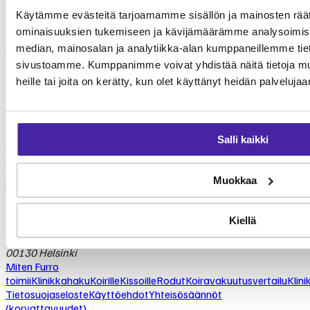
Tehtävämme on taistella lemmikkialan kasvavia kustannuksia
Käytämme evästeitä tarjoamamme sisällön ja mainosten räät
vastaan.
ominaisuuksien tukemiseen ja kävijämäärämme analysoimise
Lue lisää Furrosta
Laske hintasi
median, mainosalan ja analytiikka-alan kumppaneillemme tieto
FURRO
sivustoamme. Kumppanimme voivat yhdistää näitä tietoja muihi
Eteläesplanadi 2
heille tai joita on kerätty, kun olet käyttänyt heidän palvelujaa
00130 Helsinki
Etusivu
Salli kaikki
Miten Furro
toimii
Klinikkahaku
Koirille
Kissoille
Rodut
Koiravakuutusvertailu
Klini
Tietosuojaseloste
Käyttöehdot
Yhteisösäännöt
Muokkaa
(korvattavuudet)
Kiellä
FURRO
Eteläesplanadi 2
00130 Helsinki
Miten Furro
toimii
Klinikkahaku
Koirille
Kissoille
Rodut
Koiravakuutusvertailu
Klini
Tietosuojaseloste
Käyttöehdot
Yhteisösäännöt
(korvattavuudet)