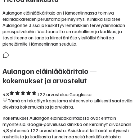
Aulangon eläinlääkäritalo on Hämeenlinnassa toimiva
eläinlääkäreiden perustama perheyritys. Klinikka sijaitsee
Aulangontie 3:ssa ja keskittyy lemmikkien terveydenhoidon
peruspalveluihin. Vastaanotto on rauhallinen ja kodikas, ja
tavoitteena on tarjota kiireetöntä ja yksilöllistä hoitoa
pieneläimille Hämeenlinnan seudulla.
Aulangon eläinlääkäritalo
—
kokemukset ja arvostelut
4.8
122
arvostelua Googlessa
Tämä on tekoälyn koostama yhteenveto julkisesti saatavilla
olevista kokemuksista ja arvioista.
Kokemukset Aulangon eläinlääkäritalosta ovat erittäin
myönteisiä. Google-palvelussa klinikka on kerännyt arvosanan
4,8 yhteensä 122 arvostelusta. Asiakkaat kiittävät erityisesti
rauhallista ja kodikasta tunnelmaa sekä henkilökohtaista