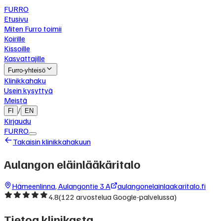
FURRO
Etusivu
Miten Furro toimii
Koirille
Kissoille
Kasvattajille
Furro-yhteisö
Klinikkahaku
Usein kysyttyä
Meistä
/
FI
EN
Kirjaudu
FURRO
Takaisin klinikkahakuun
Aulangon eläinlääkäritalo
Hämeenlinna
,
Aulangontie 3 A
aulangonelainlaakaritalo.fi
4.8
(
122
arvostelua Google-palvelussa)
Tietoa klinikasta