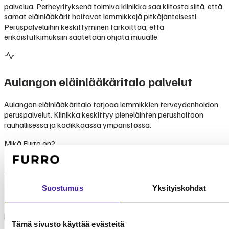
palvelua. Perheyrityksenä toimiva klinikka saa kiitosta siitä, että
samat eläinlääkärit hoitavat lemmikkejä pitkäjänteisesti.
Peruspalveluihin keskittyminen tarkoittaa, että
erikoistutkimuksiin saatetaan ohjata muualle.
Aulangon eläinlääkäritalo
palvelut
Aulangon eläinlääkäritalo tarjoaa lemmikkien terveydenhoidon
peruspalvelut. Klinikka keskittyy pieneläinten perushoitoon
rauhallisessa ja kodikkaassa ympäristössä.
Mikä Furro on?
Furro on vaihtoehto
lemmikkivakuutukselle
Suostumus
Yksityiskohdat
Furro ei ole lemmikkivakuutus. Se on nykyaikainen vaihtoehto,
jolla turvaat koirasi tai kissasi keskimäärin puolet edullisemmin.
Tämä sivusto käyttää evästeitä