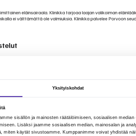
ittainen eläinsairaala. Klinikka tarjoaa laajan valikoiman eläinlääk
inikalla ei välttämättä ole valmiuksia. Klinikka palvelee Porvoon s
telut
vista kokemuksista ja arvioista.
le-palvelussa klinikka on kerännyt arvosanan 4,6 yhteensä 598 arv
ulla. Asiakkaat arvostavat eläinsairaalatason palvelutarjontaa ja 
n olla pidempiä.
Yksityiskohdat
itä
mme sisällön ja mainosten räätälöimiseen, sosiaalisen median
iseen. Lisäksi jaamme sosiaalisen median, mainosalan ja analy
rdiologia, hammashoito ja suukirurgia, hammasröntgen, pehmytkudoskir
, miten käytät sivustoamme. Kumppanimme voivat yhdistää näitä t
et sekä päivystyspalvelut.