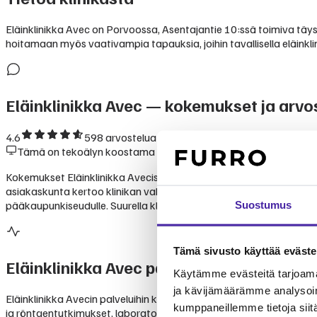
Eläinklinikka Avec on Porvoossa, Asentajantie 10:ssä toimiva täysim
hoitamaan myös vaativampia tapauksia, joihin tavallisella eläinkl
Eläinklinikka Avec
— kokemukset ja arvos
4.6
598
arvostelua Googlessa
Tämä on tekoälyn koostama yhteenveto julkisesti saatavilla ole
Kokemukset Eläinklinikka Avecista ovat pääosin myönteisiä. Goog
asiakaskunta kertoo klinikan vakiintuneesta asemasta Porvoon seud
pääkaupunkiseudulle. Suurella klinikalla odotusajat voivat ajoittai
Suostumus
Tämä sivusto käyttää eväste
Eläinklinikka Avec
palvelut
Käytämme evästeitä tarjoama
ja kävijämäärämme analysoim
Eläinklinikka Avecin palveluihin kuuluvat perusterveydenhoito, ka
kumppaneillemme tietoja siitä
ja röntgentutkimukset, laboratoriotutkimukset, tähystystutkimuks