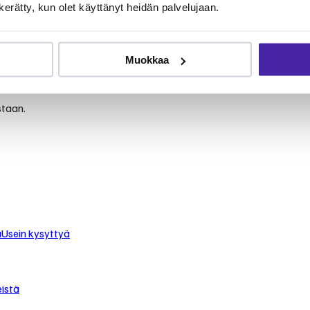
n kerätty, kun olet käyttänyt heidän palvelujaan.
le
Muokkaa
 turvaat koirasi tai kissasi keskimäärin puolet edullisemmin.
staan.
u
Usein kysyttyä
istä