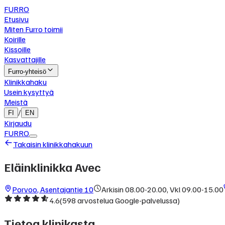
FURRO
Etusivu
Miten Furro toimii
Koirille
Kissoille
Kasvattajille
Furro-yhteisö
Klinikkahaku
Usein kysyttyä
Meistä
/
FI
EN
Kirjaudu
FURRO
Takaisin klinikkahakuun
Eläinklinikka Avec
Porvoo
,
Asentajantie 10
Arkisin 08.00-20.00, Vkl 09.00-15.00
4.6
(
598
arvostelua Google-palvelussa)
Tietoa klinikasta