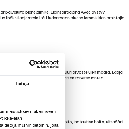
äripalveluita pieneläimille. Eläinsairaalana Avec pystyy
eudun lisäksi laajemmin Itä-Uudenmaan alueen lemmikkien omistajia.
ostelusta, mikä on huomattavan suuri arvostelujen määrä. Laaja
sitä, ettei vaativampia hoitoja varten tarvitse lähteä
Tietoja
 ominaisuuksien tukemiseen
tiikka-alan
urgia, ortopedia, sisätautien hoito, ihotautien hoito, ultraääni-
ietoja muihin tietoihin, joita