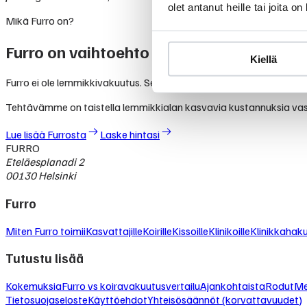
olet antanut heille tai joita o
Mikä Furro on?
Furro on vaihtoehto lemmikkivakuutuksel
Kiellä
Furro ei ole lemmikkivakuutus. Se on nykyaikainen vaihtoehto, jolla
Tehtävämme on taistella lemmikkialan kasvavia kustannuksia va
Lue lisää Furrosta
Laske hintasi
FURRO
Eteläesplanadi 2
00130 Helsinki
Furro
Miten Furro toimii
Kasvattajille
Koirille
Kissoille
Klinikoille
Klinikkahak
Tutustu lisää
Kokemuksia
Furro vs koiravakuutusvertailu
Ajankohtaista
Rodut
Me
Tietosuojaseloste
Käyttöehdot
Yhteisösäännöt (korvattavuudet)