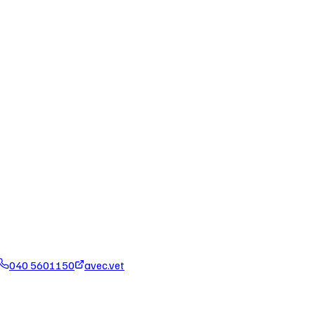
040 5601150
avec.vet