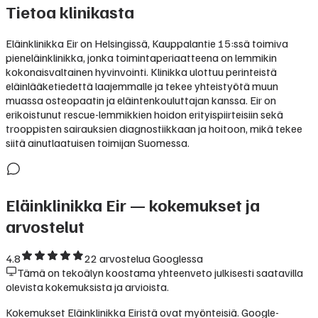
Tietoa klinikasta
Eläinklinikka Eir on Helsingissä, Kauppalantie 15:ssä toimiva
pieneläinklinikka, jonka toimintaperiaatteena on lemmikin
kokonaisvaltainen hyvinvointi. Klinikka ulottuu perinteistä
eläinlääketiedettä laajemmalle ja tekee yhteistyötä muun
muassa osteopaatin ja eläintenkouluttajan kanssa. Eir on
erikoistunut rescue-lemmikkien hoidon erityispiirteisiin sekä
trooppisten sairauksien diagnostiikkaan ja hoitoon, mikä tekee
siitä ainutlaatuisen toimijan Suomessa.
Eläinklinikka Eir
— kokemukset ja
arvostelut
4.8
22
arvostelua Googlessa
Tämä on tekoälyn koostama yhteenveto julkisesti saatavilla
olevista kokemuksista ja arvioista.
Kokemukset Eläinklinikka Eiristä ovat myönteisiä. Google-