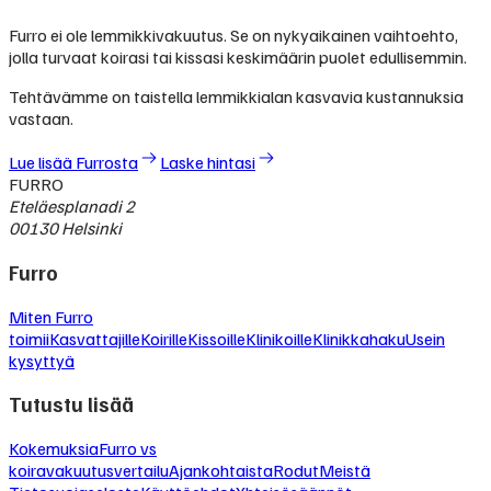
Furro ei ole lemmikkivakuutus. Se on nykyaikainen vaihtoehto,
jolla turvaat koirasi tai kissasi keskimäärin puolet edullisemmin.
Tehtävämme on taistella lemmikkialan kasvavia kustannuksia
vastaan.
Lue lisää Furrosta
Laske hintasi
FURRO
Eteläesplanadi 2
00130 Helsinki
Furro
Miten Furro
toimii
Kasvattajille
Koirille
Kissoille
Klinikoille
Klinikkahaku
Usein
kysyttyä
Tutustu lisää
Kokemuksia
Furro vs
koiravakuutusvertailu
Ajankohtaista
Rodut
Meistä