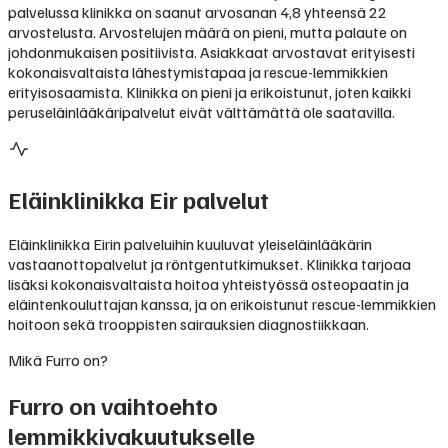
palvelussa klinikka on saanut arvosanan 4,8 yhteensä 22
arvostelusta. Arvostelujen määrä on pieni, mutta palaute on
johdonmukaisen positiivista. Asiakkaat arvostavat erityisesti
kokonaisvaltaista lähestymistapaa ja rescue-lemmikkien
erityisosaamista. Klinikka on pieni ja erikoistunut, joten kaikki
peruseläinlääkäripalvelut eivät välttämättä ole saatavilla.
Eläinklinikka Eir
palvelut
Eläinklinikka Eirin palveluihin kuuluvat yleiseläinlääkärin
vastaanottopalvelut ja röntgentutkimukset. Klinikka tarjoaa
lisäksi kokonaisvaltaista hoitoa yhteistyössä osteopaatin ja
eläintenkouluttajan kanssa, ja on erikoistunut rescue-lemmikkien
hoitoon sekä trooppisten sairauksien diagnostiikkaan.
Mikä Furro on?
Furro on vaihtoehto
lemmikkivakuutukselle