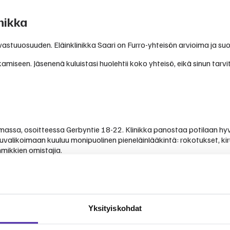
nikka
vastuuosuuden. Eläinklinikka Saari on Furro-yhteisön arvioima ja suo
amiseen. Jäsenenä kuluistasi huolehtii koko yhteisö, eikä sinun tarv
ulmassa, osoitteessa Gerbyntie 18-22. Klinikka panostaa potilaan hy
uvalikoimaan kuuluu monipuolinen pieneläinlääkintä: rokotukset, ki
mikkien omistajia.
stelut
Yksityiskohdat
vista kokemuksista ja arvioista.