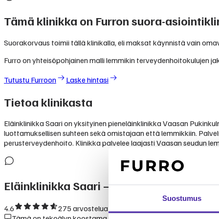
Tämä klinikka on Furron suora-asiointikli
Suorakorvaus toimii tällä klinikalla, eli maksat käynnistä vain oma
Furro on yhteisöpohjainen malli lemmikin terveydenhoitokulujen jak
Tutustu Furroon
Laske hintasi
Tietoa klinikasta
Eläinklinikka Saari on yksityinen pieneläinklinikka Vaasan Pukink
luottamuksellisen suhteen sekä omistajaan että lemmikkiin. Palvel
perusterveydenhoito. Klinikka palvelee laajasti Vaasan seudun lem
Eläinklinikka Saari
— kokemukset ja arvo
Suostumus
4.6
275
arvostelua Googlessa
Tämä on tekoälyn koostama yhteenveto julkisesti saatavilla ole