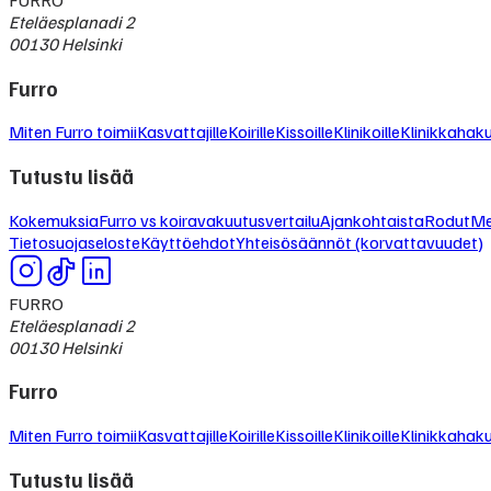
Eteläesplanadi 2
00130 Helsinki
Furro
Miten Furro toimii
Kasvattajille
Koirille
Kissoille
Klinikoille
Klinikkahak
Tutustu lisää
Kokemuksia
Furro vs koiravakuutusvertailu
Ajankohtaista
Rodut
Me
Tietosuojaseloste
Käyttöehdot
Yhteisösäännöt (korvattavuudet)
FURRO
Eteläesplanadi 2
00130 Helsinki
Furro
Miten Furro toimii
Kasvattajille
Koirille
Kissoille
Klinikoille
Klinikkahak
Tutustu lisää