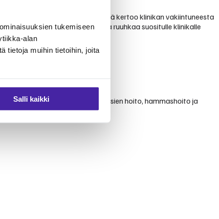
stelusta. Suuri arvostelujen määrä kertoo klinikan vakiintuneesta
rvioissa on mainittu ajoittaista ruuhkaa suositulle klinikalle
 ominaisuuksien tukemiseen
tiikka-alan
ietoja muihin tietoihin, joita
Salli kaikki
oito, ihotautien hoito, silmäsairauksien hoito, hammashoito ja
 sekä päivystyspalvelut.