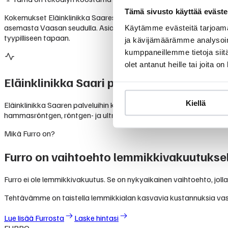
Tämä sivusto käyttää eväste
Kokemukset Eläinklinikka Saaresta ovat pääosin myönteisiä. Googl
asemasta Vaasan seudulla. Asiakkaat arvostavat monipuolista palve
Käytämme evästeitä tarjoama
tyypilliseen tapaan.
ja kävijämäärämme analysoim
kumppaneillemme tietoja siitä
olet antanut heille tai joita o
Eläinklinikka Saari
palvelut
Kiellä
Eläinklinikka Saaren palveluihin kuuluvat perusterveydenhoito, rok
hammasröntgen, röntgen- ja ultraäänitutkimukset, laboratoriotutk
Mikä Furro on?
Furro on vaihtoehto lemmikkivakuutuksel
Furro ei ole lemmikkivakuutus. Se on nykyaikainen vaihtoehto, jolla
Tehtävämme on taistella lemmikkialan kasvavia kustannuksia va
Lue lisää Furrosta
Laske hintasi
FURRO