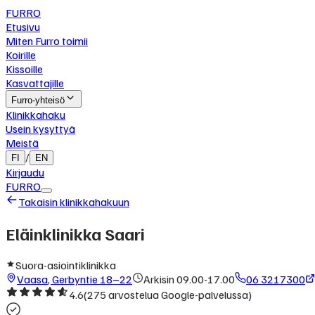
FURRO
Etusivu
Miten Furro toimii
Koirille
Kissoille
Kasvattajille
Furro-yhteisö
Klinikkahaku
Usein kysyttyä
Meistä
/
FI
EN
Kirjaudu
FURRO
Takaisin klinikkahakuun
Eläinklinikka Saari
Suora-asiointiklinikka
Vaasa
,
Gerbyntie 18–22
Arkisin 09.00-17.00
06 3217300
4.6
(
275
arvostelua Google-palvelussa)