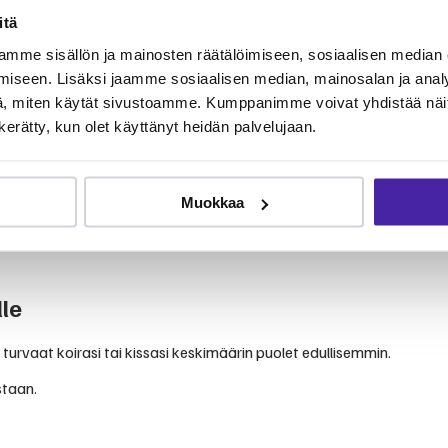
itä
e-palvelussa klinikka on kerännyt arvosanan 4,6 yhteensä 275 arvo
lutarjontaa ja lämmintä suhtautumista lemmikkeihin. Yksittäisissä a
mme sisällön ja mainosten räätälöimiseen, sosiaalisen median
iseen. Lisäksi jaamme sosiaalisen median, mainosalan ja analy
, miten käytät sivustoamme. Kumppanimme voivat yhdistää näitä t
n kerätty, kun olet käyttänyt heidän palvelujaan.
Muokkaa
otukset, pehmytkudoskirurgia, ortopedia, kardiologia, sisätautien h
imukset, tähystystutkimukset, fysioterapia ja kuntoutus, tehohoito
le
 turvaat koirasi tai kissasi keskimäärin puolet edullisemmin.
staan.