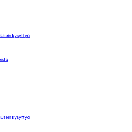
u
Usein kysyttyä
istä
u
Usein kysyttyä