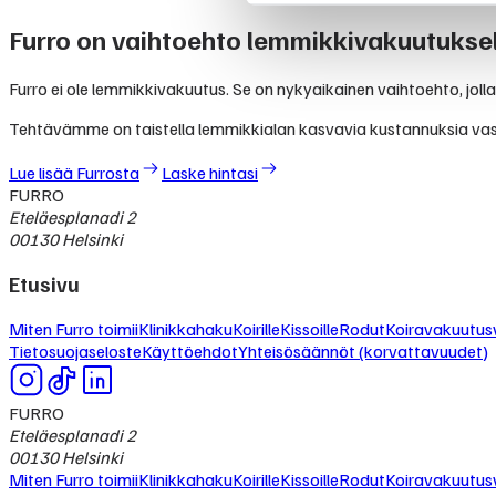
Furro on vaihtoehto lemmikkivakuutuksel
Furro ei ole lemmikkivakuutus. Se on nykyaikainen vaihtoehto, jolla
Tehtävämme on taistella lemmikkialan kasvavia kustannuksia va
Lue lisää Furrosta
Laske hintasi
FURRO
Eteläesplanadi 2
00130 Helsinki
Etusivu
Miten Furro toimii
Klinikkahaku
Koirille
Kissoille
Rodut
Koiravakuutusv
Tietosuojaseloste
Käyttöehdot
Yhteisösäännöt (korvattavuudet)
FURRO
Eteläesplanadi 2
00130 Helsinki
Miten Furro toimii
Klinikkahaku
Koirille
Kissoille
Rodut
Koiravakuutusv