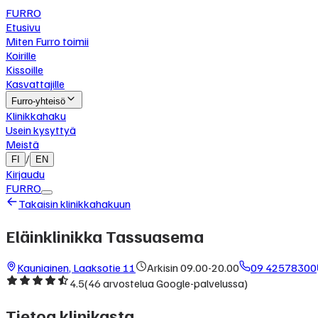
FURRO
Etusivu
Miten Furro toimii
Koirille
Kissoille
Kasvattajille
Furro-yhteisö
Klinikkahaku
Usein kysyttyä
Meistä
/
FI
EN
Kirjaudu
FURRO
Takaisin klinikkahakuun
Eläinklinikka Tassuasema
Kauniainen
,
Laaksotie 11
Arkisin 09.00-20.00
09 42578300
4.5
(
46
arvostelua Google-palvelussa)
Tietoa klinikasta