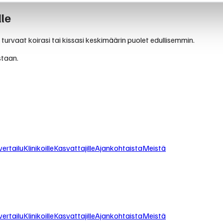
le
 turvaat koirasi tai kissasi keskimäärin puolet edullisemmin.
staan.
ertailu
Klinikoille
Kasvattajille
Ajankohtaista
Meistä
ertailu
Klinikoille
Kasvattajille
Ajankohtaista
Meistä