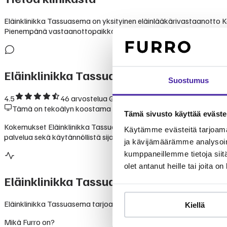
Eläinklinikka Tassuasema on yksityinen eläinlääkärivastaanotto Kauni
Pienempänä vastaanottopaikkana Tassuasema keskittyy henkilökoht
Eläinklinikka Tassuasema
— kokemukset 
Suostumus
4.5
46
arvostelua Googlessa
Tämä on tekoälyn koostama yhteenveto julkisesti saatavilla ole
Tämä sivusto käyttää eväste
Kokemukset Eläinklinikka Tassuasemasta ovat pääosin myönteisiä.
Käytämme evästeitä tarjoama
palvelua sekä käytännöllistä sijaintia Kauniaisten aseman vieress
ja kävijämäärämme analysoim
kumppaneillemme tietoja siitä
olet antanut heille tai joita o
Eläinklinikka Tassuasema
palvelut
Eläinklinikka Tassuasema tarjoaa yksilöllisiä eläinlääkäripalveluja 
Kiellä
Mikä Furro on?