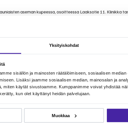
aisten aseman kupeessa, osoitteessa Laaksotie 11. Klinikka tarjoaa yk
aiseen hoitoon Kauniaisten ja lähialueiden lemmikinomistajille.
ja arvostelut
Yksityiskohdat
vista kokemuksista ja arvioista.
itä
 Google-palvelussa klinikka on saanut arvosanan 4,5 yhteensä 46 ar
mme sisällön ja mainosten räätälöimiseen, sosiaalisen median
ä. Pienempänä vastaanottopaikkana klinikan palvelutarjonta on rajatu
iseen. Lisäksi jaamme sosiaalisen median, mainosalan ja analy
, miten käytät sivustoamme. Kumppanimme voivat yhdistää näitä t
n kerätty, kun olet käyttänyt heidän palvelujaan.
koirille ja kissoille Kauniaisten aseman kupeessa.
Muokkaa