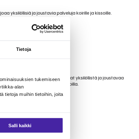
silöllisiä ja joustavia palveluja koirille ja kissoille.
Tietoja
vostelusta. Asiakkaat arvostavat yksilöllistä ja joustavaa
 ominaisuuksien tukemiseen
mpi kuin suuremmilla eläinklinikoilla.
tiikka-alan
ietoja muihin tietoihin, joita
Salli kaikki