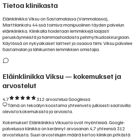
Tietoa klinikasta
Eläinklinikka Viksu on Sastamalassa (Vammalassa),
Marttilankatu 44:ssä toimiva monipuolinen täyden palvelun
eläinklinikka. Klinikalla hoidetaan lemmikkejä laajasti
peruskäynneistä ja hammashoidoista pehmytkudoskirurgiaan.
Käytössä on nykyaikaiset laitteet ja osaava tiimi. Viksu palvelee
Sastamalan ja lähikuntien lemmikkien omistajia.
Eläinklinikka Viksu
— kokemukset ja
arvostelut
4.7
312
arvostelua Googlessa
Tämä on tekoälyn koostama yhteenveto julkisesti saatavilla
olevista kokemuksista ja arvioista.
Kokemukset Eläinklinikka Viksusta ovat myönteisiä. Google-
palvelussa klinikka on kerännyt arvosanan 4,7 yhteensä 312
arvostelusta. Suuri arvostelujen määrä kertoo klinikan pitkästä