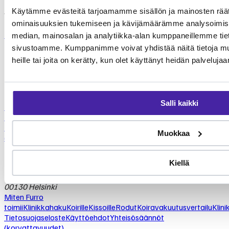
Tehtävämme on taistella lemmikkialan kasvavia kustannuksia
Käytämme evästeitä tarjoamamme sisällön ja mainosten räät
vastaan.
ominaisuuksien tukemiseen ja kävijämäärämme analysoimise
Lue lisää Furrosta
Laske hintasi
median, mainosalan ja analytiikka-alan kumppaneillemme tieto
FURRO
sivustoamme. Kumppanimme voivat yhdistää näitä tietoja muihi
Eteläesplanadi 2
heille tai joita on kerätty, kun olet käyttänyt heidän palvelujaa
00130 Helsinki
Etusivu
Salli kaikki
Miten Furro
toimii
Klinikkahaku
Koirille
Kissoille
Rodut
Koiravakuutusvertailu
Klini
Tietosuojaseloste
Käyttöehdot
Yhteisösäännöt
Muokkaa
(korvattavuudet)
Kiellä
FURRO
Eteläesplanadi 2
00130 Helsinki
Miten Furro
toimii
Klinikkahaku
Koirille
Kissoille
Rodut
Koiravakuutusvertailu
Klini
Tietosuojaseloste
Käyttöehdot
Yhteisösäännöt
(korvattavuudet)