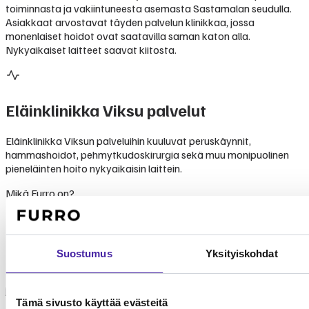
toiminnasta ja vakiintuneesta asemasta Sastamalan seudulla.
Asiakkaat arvostavat täyden palvelun klinikkaa, jossa
monenlaiset hoidot ovat saatavilla saman katon alla.
Nykyaikaiset laitteet saavat kiitosta.
Eläinklinikka Viksu
palvelut
Eläinklinikka Viksun palveluihin kuuluvat peruskäynnit,
hammashoidot, pehmytkudoskirurgia sekä muu monipuolinen
pieneläinten hoito nykyaikaisin laittein.
Mikä Furro on?
Furro on vaihtoehto
lemmikkivakuutukselle
Suostumus
Yksityiskohdat
Furro ei ole lemmikkivakuutus. Se on nykyaikainen vaihtoehto,
jolla turvaat koirasi tai kissasi keskimäärin puolet edullisemmin.
Tämä sivusto käyttää evästeitä