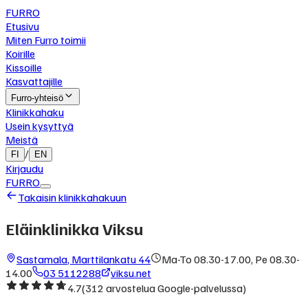
FURRO
Etusivu
Miten Furro toimii
Koirille
Kissoille
Kasvattajille
Furro-yhteisö
Klinikkahaku
Usein kysyttyä
Meistä
/
FI
EN
Kirjaudu
FURRO
Takaisin klinikkahakuun
Eläinklinikka Viksu
Sastamala
,
Marttilankatu 44
Ma-To 08.30-17.00, Pe 08.30-
14.00
03 5112288
viksu.net
4.7
(
312
arvostelua Google-palvelussa)