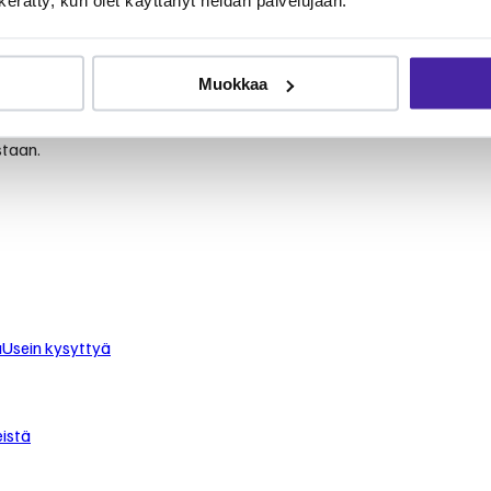
le
Muokkaa
 turvaat koirasi tai kissasi keskimäärin puolet edullisemmin.
staan.
u
Usein kysyttyä
istä