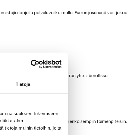
mistajia laajalla palveluvalikoimalla. Furron jäsenenä voit jakaa
ta ja välittävästä palvelusta. Furron yhteisömallissa
Tietoja
 ominaisuuksien tukemiseen
tiikka-alan
eläinlääkinnän perustutkimuksista erikoisempiin toimenpiteisiin.
ietoja muihin tietoihin, joita