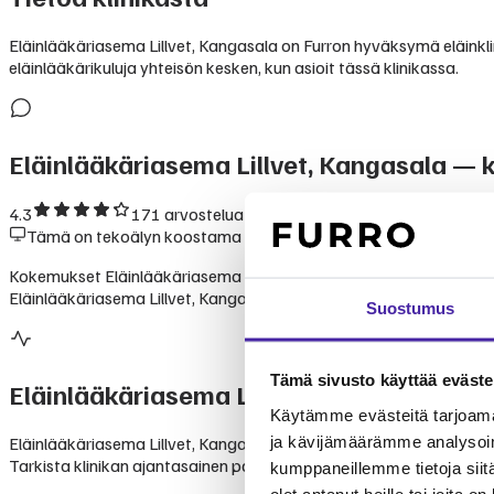
Eläinlääkäriasema Lillvet, Kangasala on Furron hyväksymä eläinklini
eläinlääkärikuluja yhteisön kesken, kun asioit tässä klinikassa.
Eläinlääkäriasema Lillvet, Kangasala
— k
4.3
171
arvostelua Googlessa
Tämä on tekoälyn koostama yhteenveto julkisesti saatavilla ole
Kokemukset Eläinlääkäriasema Lillvet, Kangasalasta perustuvat le
Eläinlääkäriasema Lillvet, Kangasala on luotettava valinta lemmikk
Suostumus
Tämä sivusto käyttää eväste
Eläinlääkäriasema Lillvet, Kangasala
pal
Käytämme evästeitä tarjoama
ja kävijämäärämme analysoim
Eläinlääkäriasema Lillvet, Kangasala tarjoaa monipuolisia eläinlää
Tarkista klinikan ajantasainen palveluvalikoima suoraan klinikalta.
kumppaneillemme tietoja siitä
olet antanut heille tai joita o