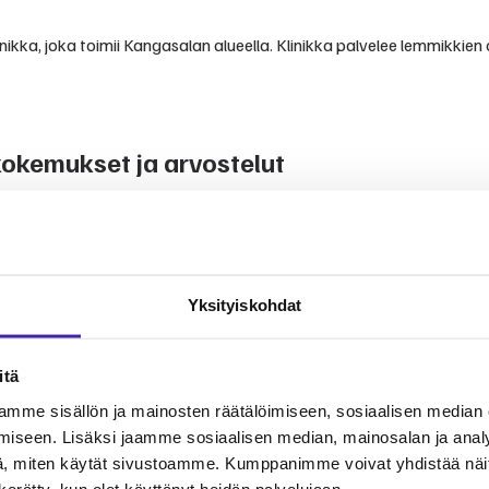
kka, joka toimii Kangasalan alueella. Klinikka palvelee lemmikkien o
okemukset ja arvostelut
vista kokemuksista ja arvioista.
mmikinomistajien kertomuksiin. Klinikka tunnetaan ammattitaitoises
isi hoitoon.
Yksityiskohdat
itä
velut
mme sisällön ja mainosten räätälöimiseen, sosiaalisen median
iseen. Lisäksi jaamme sosiaalisen median, mainosalan ja analy
käripalveluita lemmikkien terveydenhoitoon. Palvelut kattavat yleis
 Furron jäsenenä voit jakaa eläinlääkärikuluja yhteisön kesken.
, miten käytät sivustoamme. Kumppanimme voivat yhdistää näitä t
n kerätty, kun olet käyttänyt heidän palvelujaan.