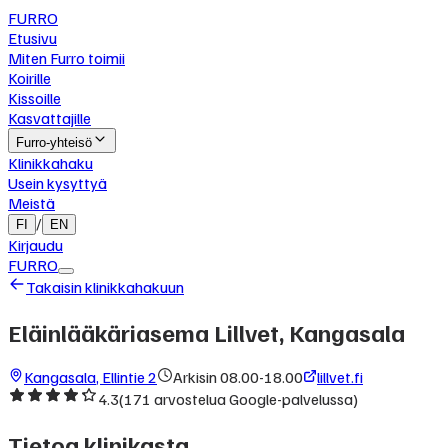
FURRO
Etusivu
Miten Furro toimii
Koirille
Kissoille
Kasvattajille
Furro-yhteisö
Klinikkahaku
Usein kysyttyä
Meistä
/
FI
EN
Kirjaudu
FURRO
Takaisin klinikkahakuun
Eläinlääkäriasema Lillvet, Kangasala
Kangasala
,
Ellintie 2
Arkisin 08.00-18.00
lillvet.fi
4.3
(
171
arvostelua Google-palvelussa)
Tietoa klinikasta