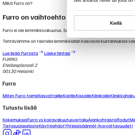
Mikä Furro on?
Furro on vaihtoehto lemmikkivakuutuksel
Kiellä
Furro ei ole lemmikkivakuutus. Se on nykyaikainen vaihtoehto, jolla
Tehtävämme on taistella lemmikkialan kasvavia kustannuksia va
Lue lisää Furrosta
Laske hintasi
FURRO
Eteläesplanadi 2
00130 Helsinki
Furro
Miten Furro toimii
Kasvattajille
Koirille
Kissoille
Klinikoille
Klinikkahak
Tutustu lisää
Kokemuksia
Furro vs koiravakuutusvertailu
Ajankohtaista
Rodut
Me
Tietosuojaseloste
Käyttöehdot
Yhteisösäännöt (korvattavuudet)