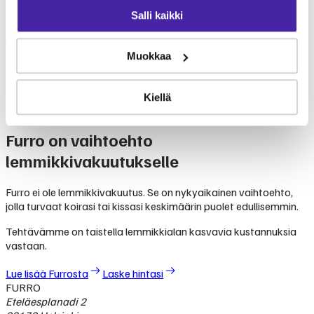
Eläinlääkäriasema Taikatassu tarjoaa monipuolisia
Salli kaikki
eläinlääkäripalveluita lemmikkien terveydenhoitoon. Palvelut
kattavat yleiseläinlääkinnän perustutkimuksista erikoisempiin
toimenpiteisiin. Tarkista klinikan ajantasainen palveluvalikoima
Muokkaa
suoraan klinikalta. Furron jäsenenä voit jakaa eläinlääkärikuluja
yhteisön kesken.
Kiellä
Mikä Furro on?
Furro on vaihtoehto
lemmikkivakuutukselle
Furro ei ole lemmikkivakuutus. Se on nykyaikainen vaihtoehto,
jolla turvaat koirasi tai kissasi keskimäärin puolet edullisemmin.
Tehtävämme on taistella lemmikkialan kasvavia kustannuksia
vastaan.
Lue lisää Furrosta
Laske hintasi
FURRO
Eteläesplanadi 2