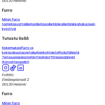
00130 Helsinki
Furro
Miten Furro
toimii
Kasvattajille
Koirille
Kissoille
Klinikoille
Klinikkahaku
Usein
kysyttyä
Tutustu lisää
Kokemuksia
Furro vs
koiravakuutusvertailu
Ajankohtaista
Rodut
Meistä
Tietosuojaseloste
Käyttöehdot
Yhteisösäännöt
(korvattavuudet)
FURRO
Eteläesplanadi 2
00130 Helsinki
Furro
Miten Furro