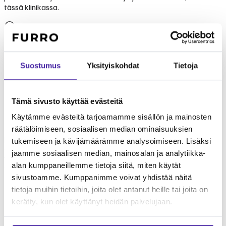
tässä klinikassa.
Eläinlääkäriasema Taikatassu
—
kokemukset ja arvostelut
Suostumus
Yksityiskohdat
Tietoja
4.6
308
arvostelua Googlessa
Tämä on tekoälyn koostama yhteenveto julkisesti saatavilla
Tämä sivusto käyttää evästeitä
olevista kokemuksista ja arvioista.
Käytämme evästeitä tarjoamamme sisällön ja mainosten
Kokemukset klinikasta Eläinlääkäriasema Taikatassu
räätälöimiseen, sosiaalisen median ominaisuuksien
perustuvat lemmikinomistajien kertomuksiin. Klinikka tunnetaan
tukemiseen ja kävijämäärämme analysoimiseen. Lisäksi
ammattitaitoisesta ja välittävästä palvelusta. Furron
jaamme sosiaalisen median, mainosalan ja analytiikka-
yhteisömallissa Eläinlääkäriasema Taikatassu on luotettava
alan kumppaneillemme tietoja siitä, miten käytät
valinta lemmikkisi hoitoon.
sivustoamme. Kumppanimme voivat yhdistää näitä
tietoja muihin tietoihin, joita olet antanut heille tai joita on
kerätty, kun olet käyttänyt heidän palvelujaan.
Eläinlääkäriasema Taikatassu
palvelut