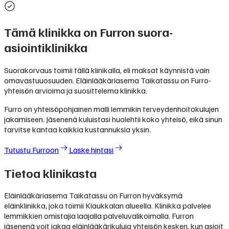
Tämä klinikka on Furron suora-
asiointiklinikka
Suorakorvaus toimii tällä klinikalla, eli maksat käynnistä vain
omavastuuosuuden. Eläinlääkäriasema Taikatassu on Furro-
yhteisön arvioima ja suosittelema klinikka.
Furro on yhteisöpohjainen malli lemmikin terveydenhoitokulujen
jakamiseen. Jäsenenä kuluistasi huolehtii koko yhteisö, eikä sinun
tarvitse kantaa kaikkia kustannuksia yksin.
Tutustu Furroon
Laske hintasi
Tietoa klinikasta
Eläinlääkäriasema Taikatassu on Furron hyväksymä
eläinklinikka, joka toimii Klaukkalan alueella. Klinikka palvelee
lemmikkien omistajia laajalla palveluvalikoimalla. Furron
jäsenenä voit jakaa eläinlääkärikuluja yhteisön kesken, kun asioit