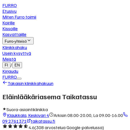
FURRO
Etusivu
Miten Furro toimii
Koirille
Kissoille
Kasvattajille
Furro-yhteisö
Klinikkahaku
Usein kysyttyä
Meistä
/
FI
EN
Kirjaudu
FURRO
Takaisin klinikkahakuun
Eläinlääkäriasema Taikatassu
Suora-asiointiklinikka
Klaukkala
,
Keskivari 4
Arkisin 08.00-20.00, La 09.00-16.00
09 2761371
taikatassu.fi
4.6
(
308
arvostelua Google-palvelussa)