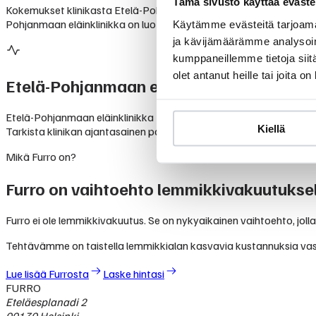
Tämä sivusto käyttää eväste
Kokemukset klinikasta Etelä-Pohjanmaan eläinklinikka perustuvat l
Pohjanmaan eläinklinikka on luotettava valinta lemmikkisi hoitoon
Käytämme evästeitä tarjoama
ja kävijämäärämme analysoim
kumppaneillemme tietoja siitä
olet antanut heille tai joita o
Etelä-Pohjanmaan eläinklinikka
palvelut
Etelä-Pohjanmaan eläinklinikka tarjoaa monipuolisia eläinlääkärip
Kiellä
Tarkista klinikan ajantasainen palveluvalikoima suoraan klinikalta.
Mikä Furro on?
Furro on vaihtoehto lemmikkivakuutuksel
Furro ei ole lemmikkivakuutus. Se on nykyaikainen vaihtoehto, jolla
Tehtävämme on taistella lemmikkialan kasvavia kustannuksia va
Lue lisää Furrosta
Laske hintasi
FURRO
Eteläesplanadi 2
00130 Helsinki