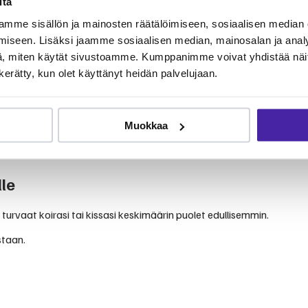
itä
emmikinomistajien kertomuksiin. Klinikka tunnetaan ammattitaitoise
.
mme sisällön ja mainosten räätälöimiseen, sosiaalisen median
iseen. Lisäksi jaamme sosiaalisen median, mainosalan ja analy
, miten käytät sivustoamme. Kumppanimme voivat yhdistää näitä t
n kerätty, kun olet käyttänyt heidän palvelujaan.
alveluita lemmikkien terveydenhoitoon. Palvelut kattavat yleiseläinl
Muokkaa
 Furron jäsenenä voit jakaa eläinlääkärikuluja yhteisön kesken.
le
 turvaat koirasi tai kissasi keskimäärin puolet edullisemmin.
staan.