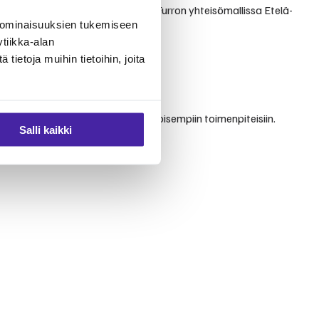
sta ja välittävästä palvelusta. Furron yhteisömallissa Etelä-
 ominaisuuksien tukemiseen
tiikka-alan
ietoja muihin tietoihin, joita
ääkinnän perustutkimuksista erikoisempiin toimenpiteisiin.
Salli kaikki