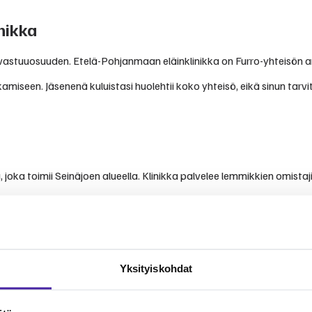
nikka
avastuuosuuden. Etelä-Pohjanmaan eläinklinikka on Furro-yhteisön ar
amiseen. Jäsenenä kuluistasi huolehtii koko yhteisö, eikä sinun tarv
oka toimii Seinäjoen alueella. Klinikka palvelee lemmikkien omistaji
kset ja arvostelut
Yksityiskohdat
vista kokemuksista ja arvioista.