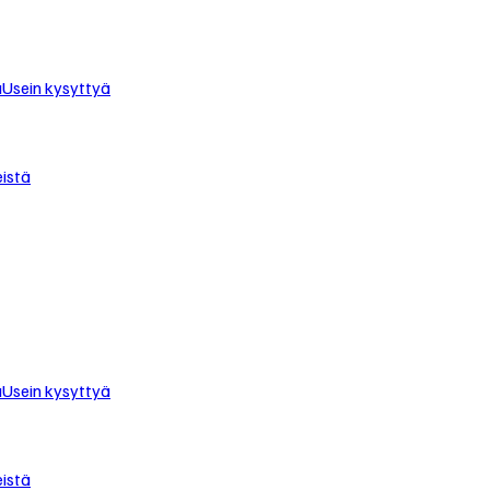
u
Usein kysyttyä
istä
u
Usein kysyttyä
istä