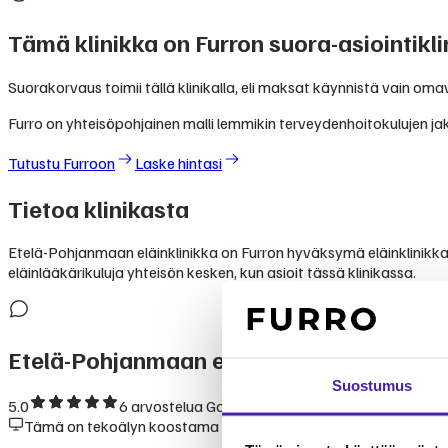
Tämä klinikka on Furron suora-asiointikli
Suorakorvaus toimii tällä klinikalla, eli maksat käynnistä vain om
Furro on yhteisöpohjainen malli lemmikin terveydenhoitokulujen jak
Tutustu Furroon
Laske hintasi
Tietoa klinikasta
Etelä-Pohjanmaan eläinklinikka on Furron hyväksymä eläinklinikka, j
eläinlääkärikuluja yhteisön kesken, kun asioit tässä klinikassa.
Etelä-Pohjanmaan eläinklinikka
— kokemu
Suostumus
5.0
6
arvostelua Googlessa
Tämä on tekoälyn koostama yhteenveto julkisesti saatavilla ole