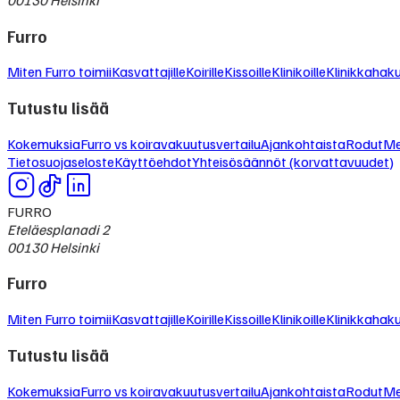
Furro
Miten Furro toimii
Kasvattajille
Koirille
Kissoille
Klinikoille
Klinikkahak
Tutustu lisää
Kokemuksia
Furro vs koiravakuutusvertailu
Ajankohtaista
Rodut
Me
Tietosuojaseloste
Käyttöehdot
Yhteisösäännöt (korvattavuudet)
FURRO
Eteläesplanadi 2
00130 Helsinki
Furro
Miten Furro toimii
Kasvattajille
Koirille
Kissoille
Klinikoille
Klinikkahak
Tutustu lisää
Kokemuksia
Furro vs koiravakuutusvertailu
Ajankohtaista
Rodut
Me