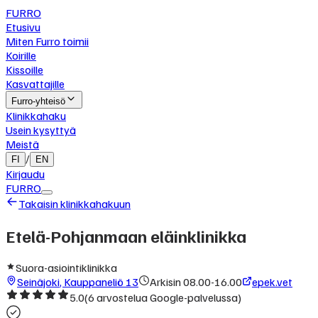
FURRO
Etusivu
Miten Furro toimii
Koirille
Kissoille
Kasvattajille
Furro-yhteisö
Klinikkahaku
Usein kysyttyä
Meistä
/
FI
EN
Kirjaudu
FURRO
Takaisin klinikkahakuun
Etelä-Pohjanmaan eläinklinikka
Suora-asiointiklinikka
Seinäjoki
,
Kauppaneliö 13
Arkisin 08.00-16.00
epek.vet
5.0
(
6
arvostelua Google-palvelussa)