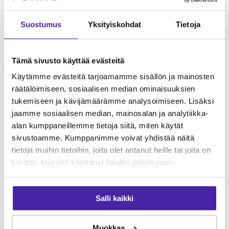
Furro on vaihtoehto
Suostumus
Yksityiskohdat
Tietoja
lemmikkivakuutukselle
Furro ei ole lemmikkivakuutus. Se on nykyaikainen vaihtoehto,
Tämä sivusto käyttää evästeitä
jolla turvaat koirasi tai kissasi keskimäärin puolet edullisemmin.
Käytämme evästeitä tarjoamamme sisällön ja mainosten
Tehtävämme on taistella lemmikkialan kasvavia kustannuksia
räätälöimiseen, sosiaalisen median ominaisuuksien
vastaan.
tukemiseen ja kävijämäärämme analysoimiseen. Lisäksi
jaamme sosiaalisen median, mainosalan ja analytiikka-
Lue lisää Furrosta
Laske hintasi
FURRO
alan kumppaneillemme tietoja siitä, miten käytät
Eteläesplanadi 2
sivustoamme. Kumppanimme voivat yhdistää näitä
00130 Helsinki
tietoja muihin tietoihin, joita olet antanut heille tai joita on
kerätty, kun olet käyttänyt heidän palvelujaan.
Furro
Miten Furro
toimii
Kasvattajille
Koirille
Kissoille
Klinikoille
Klinikkahaku
Usein
Salli kaikki
kysyttyä
Tutustu lisää
Muokkaa