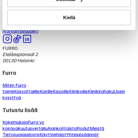
Kokemuksia
Furro vs
Kiellä
koiravakuutusvertailu
Ajankohtaista
Rodut
Meistä
Tietosuojaseloste
Käyttöehdot
Yhteisösäännöt
(korvattavuudet)
FURRO
Eteläesplanadi 2
00130 Helsinki
Furro
Miten Furro
toimii
Kasvattajille
Koirille
Kissoille
Klinikoille
Klinikkahaku
Usein
kysyttyä
Tutustu lisää
Kokemuksia
Furro vs
koiravakuutusvertailu
Ajankohtaista
Rodut
Meistä
Tietosuojaseloste
Käyttöehdot
Yhteisösäännöt