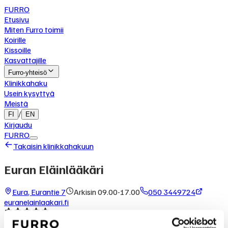
FURRO
Etusivu
Miten Furro toimii
Koirille
Kissoille
Kasvattajille
Furro-yhteisö
Klinikkahaku
Usein kysyttyä
Meistä
/
FI
EN
Kirjaudu
FURRO
Takaisin klinikkahakuun
Euran Eläinlääkäri
Eura
,
Eurantie 7
Arkisin 09.00-17.00
050 3449724
euranelainlaakari.fi
4.7
(
145
arvostelua Google-palvelussa)
Mikä Furro on?