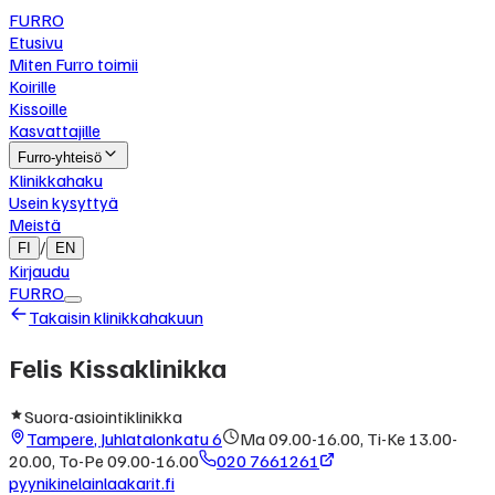
FURRO
Etusivu
Miten Furro toimii
Koirille
Kissoille
Kasvattajille
Furro-yhteisö
Klinikkahaku
Usein kysyttyä
Meistä
/
FI
EN
Kirjaudu
FURRO
Takaisin klinikkahakuun
Felis Kissaklinikka
Suora-asiointiklinikka
Tampere
,
Juhlatalonkatu 6
Ma 09.00-16.00, Ti-Ke 13.00-
20.00, To-Pe 09.00-16.00
020 7661261
pyynikinelainlaakarit.fi