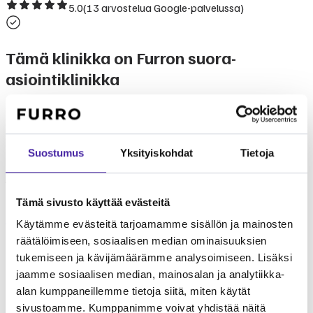
5.0
(
13
arvostelua Google-palvelussa)
Tämä klinikka on Furron suora-
asiointiklinikka
Suorakorvaus toimii tällä klinikalla, eli maksat käynnistä vain
omavastuuosuuden. Felis Kissaklinikka on Furro-yhteisön
arvioima ja suosittelema klinikka.
Suostumus
Yksityiskohdat
Tietoja
Furro on yhteisöpohjainen malli lemmikin terveydenhoitokulujen
jakamiseen. Jäsenenä kuluistasi huolehtii koko yhteisö, eikä sinun
tarvitse kantaa kaikkia kustannuksia yksin.
Tämä sivusto käyttää evästeitä
Tutustu Furroon
Laske hintasi
Käytämme evästeitä tarjoamamme sisällön ja mainosten
Mikä Furro on?
räätälöimiseen, sosiaalisen median ominaisuuksien
tukemiseen ja kävijämäärämme analysoimiseen. Lisäksi
Furro on vaihtoehto
jaamme sosiaalisen median, mainosalan ja analytiikka-
lemmikkivakuutukselle
alan kumppaneillemme tietoja siitä, miten käytät
sivustoamme. Kumppanimme voivat yhdistää näitä