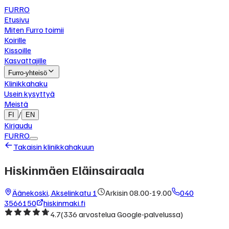
FURRO
Etusivu
Miten Furro toimii
Koirille
Kissoille
Kasvattajille
Furro-yhteisö
Klinikkahaku
Usein kysyttyä
Meistä
/
FI
EN
Kirjaudu
FURRO
Takaisin klinikkahakuun
Hiskinmäen Eläinsairaala
Äänekoski
,
Akselinkatu 1
Arkisin 08.00-19.00
040
3566150
hiskinmaki.fi
4.7
(
336
arvostelua Google-palvelussa)