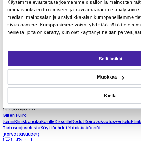
Käytämme evästeitä tarjoamamme sisällön ja mainosten räät
vastaan.
ominaisuuksien tukemiseen ja kävijämäärämme analysoimise
Lue lisää Furrosta
Laske hintasi
median, mainosalan ja analytiikka-alan kumppaneillemme tieto
FURRO
sivustoamme. Kumppanimme voivat yhdistää näitä tietoja muihi
Eteläesplanadi 2
heille tai joita on kerätty, kun olet käyttänyt heidän palvelujaa
00130 Helsinki
Etusivu
Salli kaikki
Miten Furro
toimii
Klinikkahaku
Koirille
Kissoille
Rodut
Koiravakuutusvertailu
Klini
Tietosuojaseloste
Käyttöehdot
Yhteisösäännöt
Muokkaa
(korvattavuudet)
FURRO
Kiellä
Eteläesplanadi 2
00130 Helsinki
Miten Furro
toimii
Klinikkahaku
Koirille
Kissoille
Rodut
Koiravakuutusvertailu
Klini
Tietosuojaseloste
Käyttöehdot
Yhteisösäännöt
(korvattavuudet)