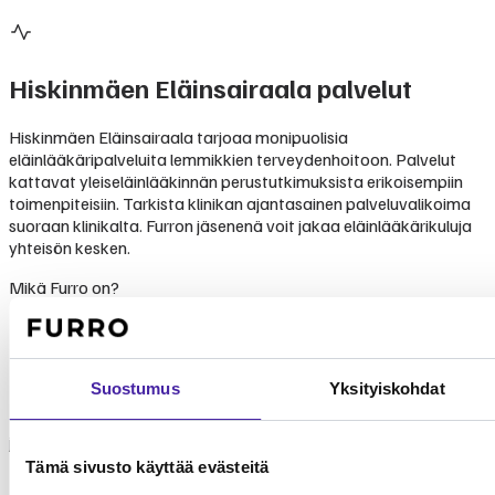
Hiskinmäen Eläinsairaala
palvelut
Hiskinmäen Eläinsairaala tarjoaa monipuolisia
eläinlääkäripalveluita lemmikkien terveydenhoitoon. Palvelut
kattavat yleiseläinlääkinnän perustutkimuksista erikoisempiin
toimenpiteisiin. Tarkista klinikan ajantasainen palveluvalikoima
suoraan klinikalta. Furron jäsenenä voit jakaa eläinlääkärikuluja
yhteisön kesken.
Mikä Furro on?
Furro on vaihtoehto
lemmikkivakuutukselle
Suostumus
Yksityiskohdat
Furro ei ole lemmikkivakuutus. Se on nykyaikainen vaihtoehto,
jolla turvaat koirasi tai kissasi keskimäärin puolet edullisemmin.
Tämä sivusto käyttää evästeitä
Tehtävämme on taistella lemmikkialan kasvavia kustannuksia