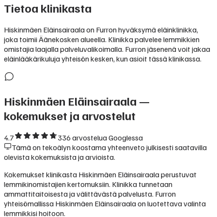
Tietoa klinikasta
Hiskinmäen Eläinsairaala on Furron hyväksymä eläinklinikka,
joka toimii Äänekosken alueella. Klinikka palvelee lemmikkien
omistajia laajalla palveluvalikoimalla. Furron jäsenenä voit jakaa
eläinlääkärikuluja yhteisön kesken, kun asioit tässä klinikassa.
Hiskinmäen Eläinsairaala
—
kokemukset ja arvostelut
4.7
336
arvostelua Googlessa
Tämä on tekoälyn koostama yhteenveto julkisesti saatavilla
olevista kokemuksista ja arvioista.
Kokemukset klinikasta Hiskinmäen Eläinsairaala perustuvat
lemmikinomistajien kertomuksiin. Klinikka tunnetaan
ammattitaitoisesta ja välittävästä palvelusta. Furron
yhteisömallissa Hiskinmäen Eläinsairaala on luotettava valinta
lemmikkisi hoitoon.