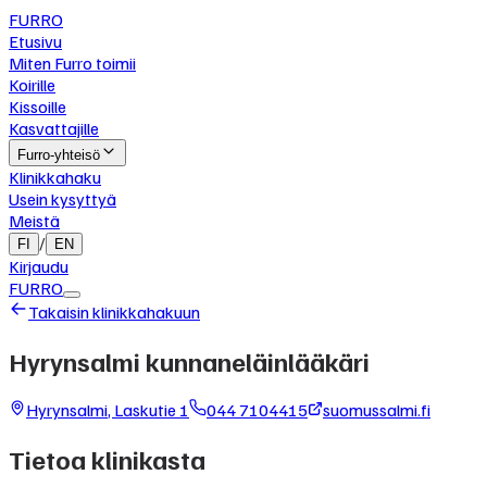
FURRO
Etusivu
Miten Furro toimii
Koirille
Kissoille
Kasvattajille
Furro-yhteisö
Klinikkahaku
Usein kysyttyä
Meistä
/
FI
EN
Kirjaudu
FURRO
Takaisin klinikkahakuun
Hyrynsalmi kunnaneläinlääkäri
Hyrynsalmi
,
Laskutie 1
044 7104415
suomussalmi.fi
Tietoa klinikasta