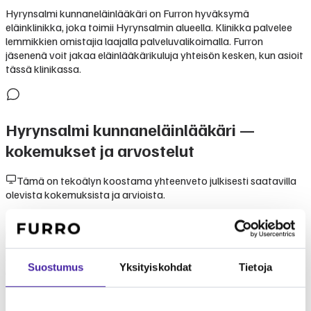
Hyrynsalmi kunnaneläinlääkäri on Furron hyväksymä
eläinklinikka, joka toimii Hyrynsalmin alueella. Klinikka palvelee
lemmikkien omistajia laajalla palveluvalikoimalla. Furron
jäsenenä voit jakaa eläinlääkärikuluja yhteisön kesken, kun asioit
tässä klinikassa.
Hyrynsalmi kunnaneläinlääkäri
—
kokemukset ja arvostelut
Tämä on tekoälyn koostama yhteenveto julkisesti saatavilla
olevista kokemuksista ja arvioista.
Kokemukset klinikasta Hyrynsalmi kunnaneläinlääkäri
perustuvat lemmikinomistajien kertomuksiin. Klinikka tunnetaan
ammattitaitoisesta ja välittävästä palvelusta. Furron
yhteisömallissa Hyrynsalmi kunnaneläinlääkäri on luotettava
Suostumus
Yksityiskohdat
Tietoja
valinta lemmikkisi hoitoon.