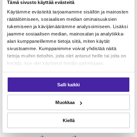
Tämä sivusto käyttää evästeitä
Hyrynsalmi kunnaneläinlääkäri
palvelut
Käytämme evästeitä tarjoamamme sisällön ja mainosten
räätälöimiseen, sosiaalisen median ominaisuuksien
Hyrynsalmi kunnaneläinlääkäri tarjoaa monipuolisia
tukemiseen ja kävijämäärämme analysoimiseen. Lisäksi
eläinlääkäripalveluita lemmikkien terveydenhoitoon. Palvelut
jaamme sosiaalisen median, mainosalan ja analytiikka-
kattavat yleiseläinlääkinnän perustutkimuksista erikoisempiin
alan kumppaneillemme tietoja siitä, miten käytät
toimenpiteisiin. Tarkista klinikan ajantasainen palveluvalikoima
suoraan klinikalta. Furron jäsenenä voit jakaa eläinlääkärikuluja
sivustoamme. Kumppanimme voivat yhdistää näitä
yhteisön kesken.
tietoja muihin tietoihin, joita olet antanut heille tai joita on
kerätty, kun olet käyttänyt heidän palvelujaan.
Mikä Furro on?
Furro on vaihtoehto
Salli kaikki
lemmikkivakuutukselle
Furro ei ole lemmikkivakuutus. Se on nykyaikainen vaihtoehto,
Muokkaa
jolla turvaat koirasi tai kissasi keskimäärin puolet edullisemmin.
Tehtävämme on taistella lemmikkialan kasvavia kustannuksia
Kiellä
vastaan.