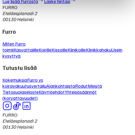
Lue lisää Furrosta
Laske hintasi
FURRO
Eteläesplanadi 2
00130 Helsinki
Furro
Miten Furro
toimii
Kasvattajille
Koirille
Kissoille
Klinikoille
Klinikkahaku
Usein
kysyttyä
Tutustu lisää
Kokemuksia
Furro vs
koiravakuutusvertailu
Ajankohtaista
Rodut
Meistä
Tietosuojaseloste
Käyttöehdot
Yhteisösäännöt
(korvattavuudet)
FURRO
Eteläesplanadi 2
00130 Helsinki