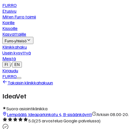
FURRO
Etusivu
Miten Furro toimii
Koirille
Kissoille
Kasvattajille
Furro-yhteisö
Klinikkahaku
Usein kysyttyä
Meistä
/
FI
EN
Kirjaudu
FURRO
Takaisin klinikkahakuun
IdeaVet
Suora-asiointiklinikka
Lempäälä
,
Ideaparkinkatu 4, B-sisäänkäynti
Arkisin 08.00-20
5.0
(
25
arvostelua Google-palvelussa)