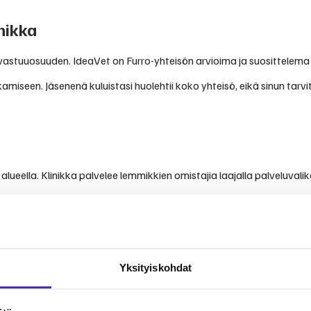
nikka
avastuuosuuden. IdeaVet on Furro-yhteisön arvioima ja suosittelema 
amiseen. Jäsenenä kuluistasi huolehtii koko yhteisö, eikä sinun tarv
ueella. Klinikka palvelee lemmikkien omistajia laajalla palveluvalik
Yksityiskohdat
vista kokemuksista ja arvioista.