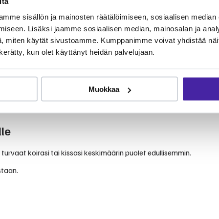
itä
omuksiin. Klinikka tunnetaan ammattitaitoisesta ja välittävästä pal
mme sisällön ja mainosten räätälöimiseen, sosiaalisen median
iseen. Lisäksi jaamme sosiaalisen median, mainosalan ja analy
, miten käytät sivustoamme. Kumppanimme voivat yhdistää näitä t
n kerätty, kun olet käyttänyt heidän palvelujaan.
veydenhoitoon. Palvelut kattavat yleiseläinlääkinnän perustutkimuks
Muokkaa
inlääkärikuluja yhteisön kesken.
le
 turvaat koirasi tai kissasi keskimäärin puolet edullisemmin.
staan.