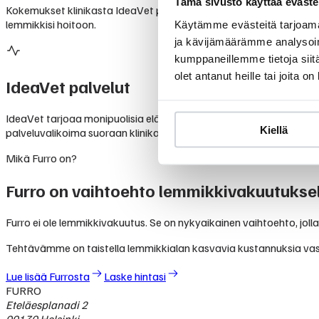
Tämä sivusto käyttää eväste
Kokemukset klinikasta IdeaVet perustuvat lemmikinomistajien kert
lemmikkisi hoitoon.
Käytämme evästeitä tarjoama
ja kävijämäärämme analysoim
kumppaneillemme tietoja siitä
olet antanut heille tai joita o
IdeaVet
palvelut
IdeaVet tarjoaa monipuolisia eläinlääkäripalveluita lemmikkien ter
Kiellä
palveluvalikoima suoraan klinikalta. Furron jäsenenä voit jakaa elä
Mikä Furro on?
Furro on vaihtoehto lemmikkivakuutuksel
Furro ei ole lemmikkivakuutus. Se on nykyaikainen vaihtoehto, jolla
Tehtävämme on taistella lemmikkialan kasvavia kustannuksia va
Lue lisää Furrosta
Laske hintasi
FURRO
Eteläesplanadi 2
00130 Helsinki