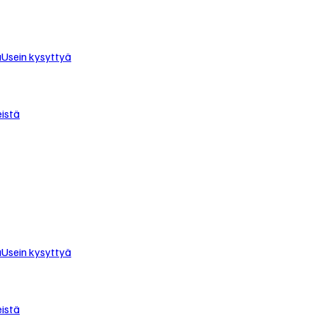
u
Usein kysyttyä
istä
u
Usein kysyttyä
istä