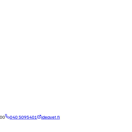
.00
040 5095401
ideavet.fi