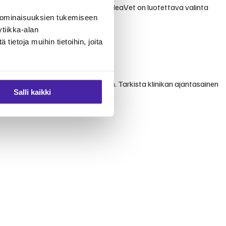
velusta. Furron yhteisömallissa IdeaVet on luotettava valinta
 ominaisuuksien tukemiseen
tiikka-alan
ietoja muihin tietoihin, joita
ista erikoisempiin toimenpiteisiin. Tarkista klinikan ajantasainen
Salli kaikki