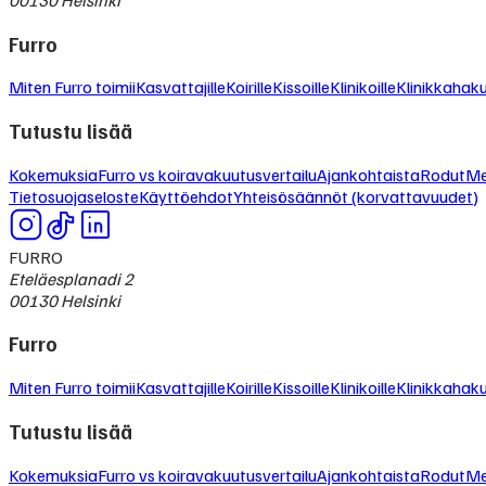
Furro
Miten Furro toimii
Kasvattajille
Koirille
Kissoille
Klinikoille
Klinikkahak
Tutustu lisää
Kokemuksia
Furro vs koiravakuutusvertailu
Ajankohtaista
Rodut
Me
Tietosuojaseloste
Käyttöehdot
Yhteisösäännöt (korvattavuudet)
FURRO
Eteläesplanadi 2
00130 Helsinki
Furro
Miten Furro toimii
Kasvattajille
Koirille
Kissoille
Klinikoille
Klinikkahak
Tutustu lisää
Kokemuksia
Furro vs koiravakuutusvertailu
Ajankohtaista
Rodut
Me