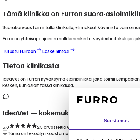
Tämä klinikka on Furron suora-asiointikli
Suorakorvaus toimii tällä klinikalla, eli maksat käynnistä vain om
Furro on yhteisöpohjainen malli lemmikin terveydenhoitokulujen jak
Tutustu Furroon
Laske hintasi
Tietoa klinikasta
IdeaVet on Furron hyväksymä eläinklinikka, joka toimii Lempäälän al
kesken, kun asioit tässä klinikassa.
IdeaVet
— kokemukset ja arvostelut
Suostumus
5.0
25
arvostelua Googlessa
Tämä on tekoälyn koostama yhteenveto julkisesti saatavilla ole