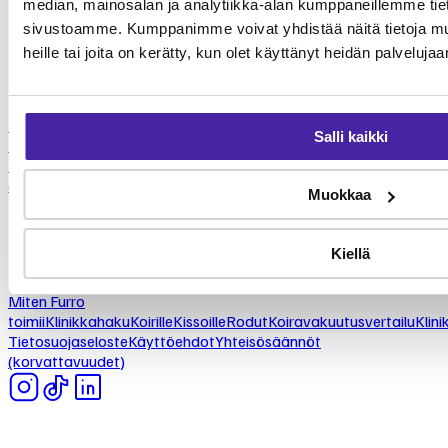
FURRO
median, mainosalan ja analytiikka-alan kumppaneillemme tieto
Eteläesplanadi 2
sivustoamme. Kumppanimme voivat yhdistää näitä tietoja muihi
00130 Helsinki
heille tai joita on kerätty, kun olet käyttänyt heidän palvelujaa
Etusivu
Miten Furro
Salli kaikki
toimii
Klinikkahaku
Koirille
Kissoille
Rodut
Koiravakuutusvertailu
Klini
Tietosuojaseloste
Käyttöehdot
Yhteisösäännöt
(korvattavuudet)
Muokkaa
FURRO
Kiellä
Eteläesplanadi 2
00130 Helsinki
Miten Furro
toimii
Klinikkahaku
Koirille
Kissoille
Rodut
Koiravakuutusvertailu
Klini
Tietosuojaseloste
Käyttöehdot
Yhteisösäännöt
(korvattavuudet)