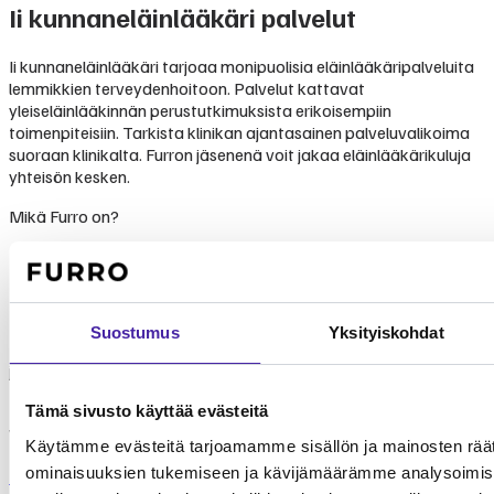
Ii kunnaneläinlääkäri
palvelut
Ii kunnaneläinlääkäri tarjoaa monipuolisia eläinlääkäripalveluita
lemmikkien terveydenhoitoon. Palvelut kattavat
yleiseläinlääkinnän perustutkimuksista erikoisempiin
toimenpiteisiin. Tarkista klinikan ajantasainen palveluvalikoima
suoraan klinikalta. Furron jäsenenä voit jakaa eläinlääkärikuluja
yhteisön kesken.
Mikä Furro on?
Furro on vaihtoehto
lemmikkivakuutukselle
Suostumus
Yksityiskohdat
Furro ei ole lemmikkivakuutus. Se on nykyaikainen vaihtoehto,
jolla turvaat koirasi tai kissasi keskimäärin puolet edullisemmin.
Tehtävämme on taistella lemmikkialan kasvavia kustannuksia
Tämä sivusto käyttää evästeitä
vastaan.
Käytämme evästeitä tarjoamamme sisällön ja mainosten räät
ominaisuuksien tukemiseen ja kävijämäärämme analysoimise
Lue lisää Furrosta
Laske hintasi