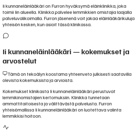
Ii kunnaneläinlääkäri on Furron hyväksymä eläinklinikka, joka
toimii Iin alueella. Klinikka palvelee lemmikkien omistajia laajalla
palveluvalikoimalla. Furron jäsenenä voit jakaa eläinlääkärikuluja
yhteisön kesken, kun asioit tässä klinikassa.
Ii kunnaneläinlääkäri
— kokemukset ja
arvostelut
Tämä on tekoälyn koostama yhteenveto julkisesti saatavilla
olevista kokemuksista ja arvioista.
Kokemukset klinikasta Ii kunnaneläinlääkäri perustuvat
lemmikinomistajien kertomuksiin. Klinikka tunnetaan
ammattitaitoisesta ja välittävästä palvelusta. Furron
yhteisömallissa Ii kunnaneläinlääkäri on luotettava valinta
lemmikkisi hoitoon.