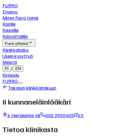
FURRO
Etusivu
Miten Furro toimii
Koirille
Kissoille
Kasvattajille
Furro-yhteisö
Klinikkahaku
Usein kysyttyä
Meistä
/
FI
EN
Kirjaudu
FURRO
Takaisin klinikkahakuun
Ii kunnaneläinlääkäri
Ii
,
Hietalantie 48
050 3950405
ii.fi
Tietoa klinikasta