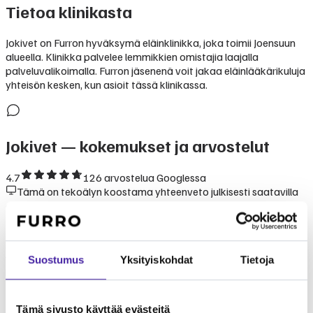
Tietoa klinikasta
Jokivet on Furron hyväksymä eläinklinikka, joka toimii Joensuun
alueella. Klinikka palvelee lemmikkien omistajia laajalla
palveluvalikoimalla. Furron jäsenenä voit jakaa eläinlääkärikuluja
yhteisön kesken, kun asioit tässä klinikassa.
Jokivet
— kokemukset ja arvostelut
4.7
126
arvostelua Googlessa
Tämä on tekoälyn koostama yhteenveto julkisesti saatavilla
olevista kokemuksista ja arvioista.
Kokemukset klinikasta Jokivet perustuvat lemmikinomistajien
kertomuksiin. Klinikka tunnetaan ammattitaitoisesta ja
välittävästä palvelusta. Furron yhteisömallissa Jokivet on
Suostumus
Yksityiskohdat
Tietoja
luotettava valinta lemmikkisi hoitoon.
Tämä sivusto käyttää evästeitä