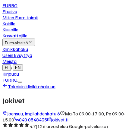
FURRO
Etusivu
Miten Furro toimii
Koirille
Kissoille
Kasvattajille
Furro-yhteisö
Klinikkahaku
Usein kysyttyä
Meistä
/
FI
EN
Kirjaudu
FURRO
Takaisin klinikkahakuun
Jokivet
Joensuu
,
Impilahdenkatu 6
Ma-To 09.00-17.00, Pe 09.00-
15.00
040 0548435
jokivet.fi
4.7
(
126
arvostelua Google-palvelussa)