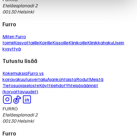
Eteläesplanadi 2
00130 Helsinki
Furro
Miten Furro
toimii
Kasvattajille
Koirille
Kissoille
Klinikoille
Klinikkahaku
Usein
kysyttyä
Tutustu lisää
Kokemuksia
Furro vs
koiravakuutusvertailu
Ajankohtaista
Rodut
Meistä
Tietosuojaseloste
Käyttöehdot
Yhteisösäännöt
(korvattavuudet)
FURRO
Eteläesplanadi 2
00130 Helsinki
Furro