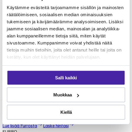
Jokivet
palvelut
Käytämme evästeitä tarjoamamme sisällön ja mainosten
räätälöimiseen, sosiaalisen median ominaisuuksien
Jokivet tarjoaa monipuolisia eläinlääkäripalveluita lemmikkien
tukemiseen ja kävijämäärämme analysoimiseen. Lisäksi
terveydenhoitoon. Palvelut kattavat yleiseläinlääkinnän
jaamme sosiaalisen median, mainosalan ja analytiikka-
perustutkimuksista erikoisempiin toimenpiteisiin. Tarkista
alan kumppaneillemme tietoja siitä, miten käytät
klinikan ajantasainen palveluvalikoima suoraan klinikalta. Furron
sivustoamme. Kumppanimme voivat yhdistää näitä
jäsenenä voit jakaa eläinlääkärikuluja yhteisön kesken.
tietoja muihin tietoihin, joita olet antanut heille tai joita on
Mikä Furro on?
kerätty, kun olet käyttänyt heidän palvelujaan.
Furro on vaihtoehto
lemmikkivakuutukselle
Salli kaikki
Furro ei ole lemmikkivakuutus. Se on nykyaikainen vaihtoehto,
Muokkaa
jolla turvaat koirasi tai kissasi keskimäärin puolet edullisemmin.
Tehtävämme on taistella lemmikkialan kasvavia kustannuksia
Kiellä
vastaan.
Lue lisää Furrosta
Laske hintasi
FURRO