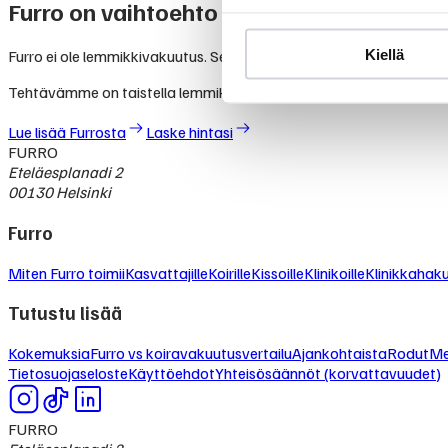
Furro on vaihtoehto lemmikkivakuutuksel
Kiellä
Furro ei ole lemmikkivakuutus. Se on nykyaikainen vaihtoehto, jolla
Tehtävämme on taistella lemmikkialan kasvavia kustannuksia va
Lue lisää Furrosta
Laske hintasi
FURRO
Eteläesplanadi 2
00130 Helsinki
Furro
Miten Furro toimii
Kasvattajille
Koirille
Kissoille
Klinikoille
Klinikkahak
Tutustu lisää
Kokemuksia
Furro vs koiravakuutusvertailu
Ajankohtaista
Rodut
Me
Tietosuojaseloste
Käyttöehdot
Yhteisösäännöt (korvattavuudet)
FURRO