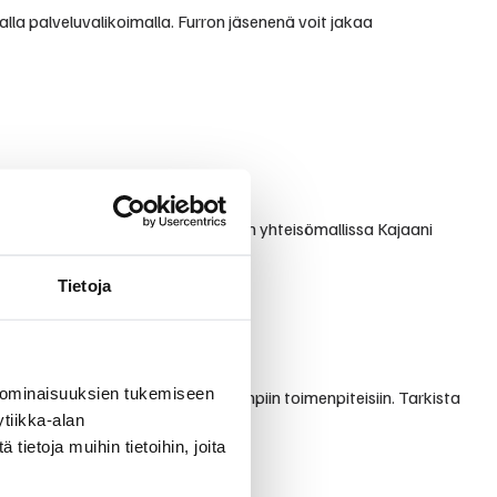
alla palveluvalikoimalla. Furron jäsenenä voit jakaa
ja välittävästä palvelusta. Furron yhteisömallissa Kajaani
Tietoja
 ominaisuuksien tukemiseen
nnän perustutkimuksista erikoisempiin toimenpiteisiin. Tarkista
tiikka-alan
ietoja muihin tietoihin, joita