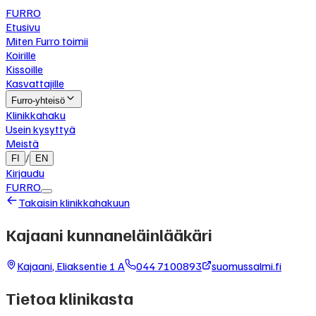
FURRO
Etusivu
Miten Furro toimii
Koirille
Kissoille
Kasvattajille
Furro-yhteisö
Klinikkahaku
Usein kysyttyä
Meistä
/
FI
EN
Kirjaudu
FURRO
Takaisin klinikkahakuun
Kajaani kunnaneläinlääkäri
Kajaani
,
Eliaksentie 1 A
044 7100893
suomussalmi.fi
Tietoa klinikasta