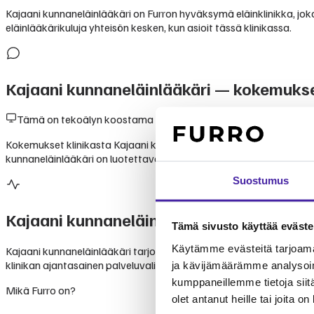
Kajaani kunnaneläinlääkäri on Furron hyväksymä eläinklinikka, joka 
eläinlääkärikuluja yhteisön kesken, kun asioit tässä klinikassa.
Kajaani kunnaneläinlääkäri
— kokemukset
Tämä on tekoälyn koostama yhteenveto julkisesti saatavilla ole
Kokemukset klinikasta Kajaani kunnaneläinlääkäri perustuvat lemmi
kunnaneläinlääkäri on luotettava valinta lemmikkisi hoitoon.
Suostumus
Kajaani kunnaneläinlääkäri
palvelut
Tämä sivusto käyttää eväste
Käytämme evästeitä tarjoama
Kajaani kunnaneläinlääkäri tarjoaa monipuolisia eläinlääkäripalvel
klinikan ajantasainen palveluvalikoima suoraan klinikalta. Furron j
ja kävijämäärämme analysoim
kumppaneillemme tietoja siitä
Mikä Furro on?
olet antanut heille tai joita o