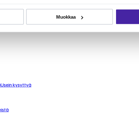
le
Muokkaa
 turvaat koirasi tai kissasi keskimäärin puolet edullisemmin.
staan.
u
Usein kysyttyä
istä