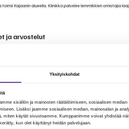
toimii Kajaanin alueella. Klinikka palvelee lemmikkien omistajia laaj
 ja arvostelut
vista kokemuksista ja arvioista.
kinomistajien kertomuksiin. Klinikka tunnetaan ammattitaitoisesta 
Yksityiskohdat
itä
mme sisällön ja mainosten räätälöimiseen, sosiaalisen median
uita lemmikkien terveydenhoitoon. Palvelut kattavat yleiseläinlääki
äsenenä voit jakaa eläinlääkärikuluja yhteisön kesken.
iseen. Lisäksi jaamme sosiaalisen median, mainosalan ja analy
, miten käytät sivustoamme. Kumppanimme voivat yhdistää näitä t
n kerätty, kun olet käyttänyt heidän palvelujaan.