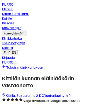
FURRO
Etusivu
Miten Furro toimii
Koirille
Kissoille
Kasvattajille
Furro-yhteisö
Klinikkahaku
Usein kysyttyä
Meistä
/
FI
EN
Kirjaudu
FURRO
Takaisin klinikkahakuun
Kittilän kunnan eläinlääkärin
vastaanotto
Kittilä
,
Sairaalantie 2 D
tunturilapinyth.fi
4.8
(
6
arvostelua Google-palvelussa)