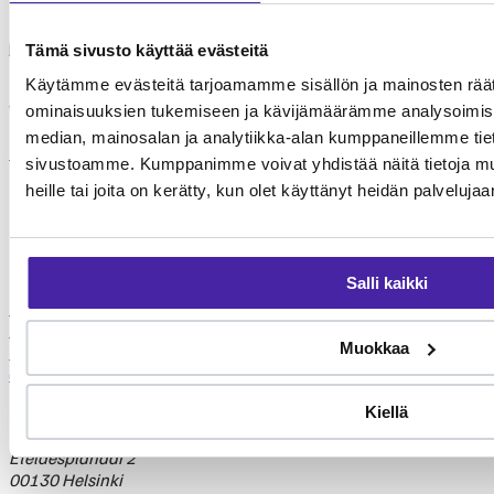
Furro ei ole lemmikkivakuutus. Se on nykyaikainen vaihtoehto,
jolla turvaat koirasi tai kissasi keskimäärin puolet edullisemmin.
Tämä sivusto käyttää evästeitä
Käytämme evästeitä tarjoamamme sisällön ja mainosten räät
Tehtävämme on taistella lemmikkialan kasvavia kustannuksia
vastaan.
ominaisuuksien tukemiseen ja kävijämäärämme analysoimise
median, mainosalan ja analytiikka-alan kumppaneillemme tieto
Lue lisää Furrosta
Laske hintasi
sivustoamme. Kumppanimme voivat yhdistää näitä tietoja muihi
FURRO
heille tai joita on kerätty, kun olet käyttänyt heidän palvelujaa
Eteläesplanadi 2
00130 Helsinki
Etusivu
Salli kaikki
Miten Furro
toimii
Klinikkahaku
Koirille
Kissoille
Rodut
Koiravakuutusvertailu
Klini
Muokkaa
Tietosuojaseloste
Käyttöehdot
Yhteisösäännöt
(korvattavuudet)
Kiellä
FURRO
Eteläesplanadi 2
00130 Helsinki