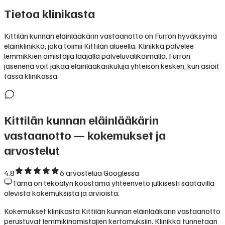
Tietoa klinikasta
Kittilän kunnan eläinlääkärin vastaanotto on Furron hyväksymä
eläinklinikka, joka toimii Kittilän alueella. Klinikka palvelee
lemmikkien omistajia laajalla palveluvalikoimalla. Furron
jäsenenä voit jakaa eläinlääkärikuluja yhteisön kesken, kun asioit
tässä klinikassa.
Kittilän kunnan eläinlääkärin
vastaanotto
— kokemukset ja
arvostelut
4.8
6
arvostelua Googlessa
Tämä on tekoälyn koostama yhteenveto julkisesti saatavilla
olevista kokemuksista ja arvioista.
Kokemukset klinikasta Kittilän kunnan eläinlääkärin vastaanotto
perustuvat lemmikinomistajien kertomuksiin. Klinikka tunnetaan