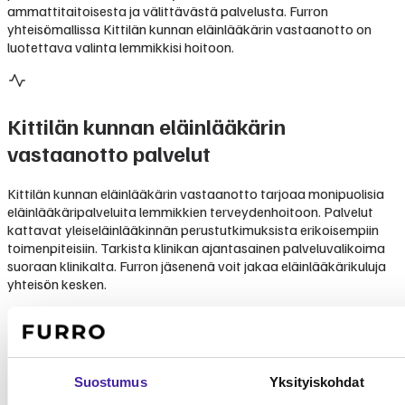
ammattitaitoisesta ja välittävästä palvelusta. Furron
yhteisömallissa Kittilän kunnan eläinlääkärin vastaanotto on
luotettava valinta lemmikkisi hoitoon.
Kittilän kunnan eläinlääkärin
vastaanotto
palvelut
Kittilän kunnan eläinlääkärin vastaanotto tarjoaa monipuolisia
eläinlääkäripalveluita lemmikkien terveydenhoitoon. Palvelut
kattavat yleiseläinlääkinnän perustutkimuksista erikoisempiin
toimenpiteisiin. Tarkista klinikan ajantasainen palveluvalikoima
suoraan klinikalta. Furron jäsenenä voit jakaa eläinlääkärikuluja
yhteisön kesken.
Mikä Furro on?
Furro on vaihtoehto
lemmikkivakuutukselle
Suostumus
Yksityiskohdat