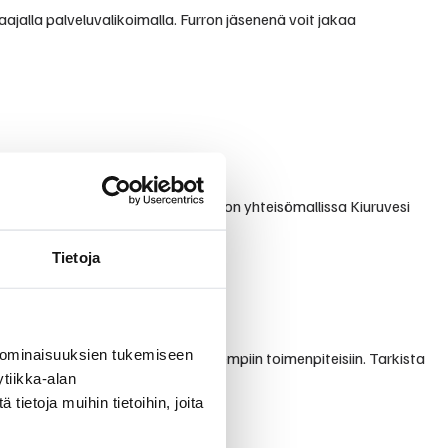
aajalla palveluvalikoimalla. Furron jäsenenä voit jakaa
 ja välittävästä palvelusta. Furron yhteisömallissa Kiuruvesi
Tietoja
 ominaisuuksien tukemiseen
kinnän perustutkimuksista erikoisempiin toimenpiteisiin. Tarkista
tiikka-alan
ietoja muihin tietoihin, joita