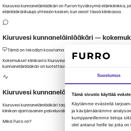
Kiuruvesi kunnaneläinlääkäri on Furron hyväksymä eläinklinikka, jok
eläinlääkärikuluja yhteisön kesken, kun asioit tässä klinikassa.
Kiuruvesi kunnaneläinlääkäri
— kokemuks
Tämä on tekoälyn koostama yhteenveto julkisesti saatavilla ole
Kokemukset klinikasta Kiuruvesi kunnaneläinlääkäri perustuvat lem
kunnaneläinlääkäri on luotettava valinta lemmikkisi hoitoon.
Suostumus
Kiuruvesi kunnaneläinlääkäri
palvelut
Tämä sivusto käyttää eväste
Käytämme evästeitä tarjoama
Kiuruvesi kunnaneläinlääkäri tarjoaa monipuolisia eläinlääkäripalv
klinikan ajantasainen palveluvalikoima suoraan klinikalta. Furron j
ja kävijämäärämme analysoim
kumppaneillemme tietoja siitä
Mikä Furro on?
olet antanut heille tai joita o