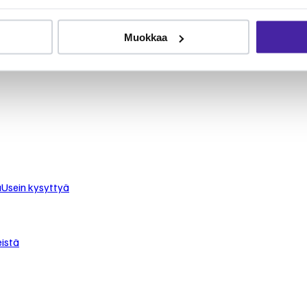
le
Muokkaa
 turvaat koirasi tai kissasi keskimäärin puolet edullisemmin.
staan.
u
Usein kysyttyä
istä