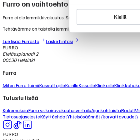
Furro on vaihtoehto lemmikkivakuutuksel
Kiellä
Furro ei ole lemmikkivakuutus. Se on nykyaikainen vaihtoehto, jolla
Tehtävämme on taistella lemmikkialan kasvavia kustannuksia va
Lue lisää Furrosta
Laske hintasi
FURRO
Eteläesplanadi 2
00130 Helsinki
Furro
Miten Furro toimii
Kasvattajille
Koirille
Kissoille
Klinikoille
Klinikkahak
Tutustu lisää
Kokemuksia
Furro vs koiravakuutusvertailu
Ajankohtaista
Rodut
Me
Tietosuojaseloste
Käyttöehdot
Yhteisösäännöt (korvattavuudet)
FURRO