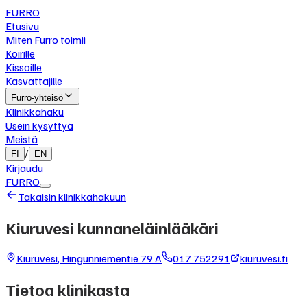
FURRO
Etusivu
Miten Furro toimii
Koirille
Kissoille
Kasvattajille
Furro-yhteisö
Klinikkahaku
Usein kysyttyä
Meistä
/
FI
EN
Kirjaudu
FURRO
Takaisin klinikkahakuun
Kiuruvesi kunnaneläinlääkäri
Kiuruvesi
,
Hingunniementie 79 A
017 752291
kiuruvesi.fi
Tietoa klinikasta