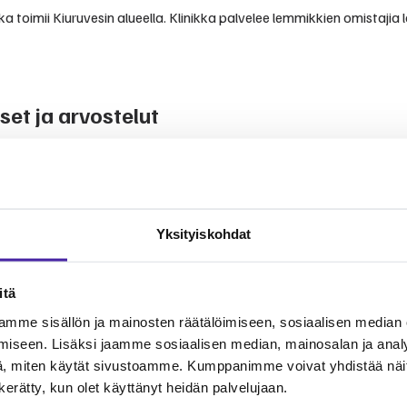
a toimii Kiuruvesin alueella. Klinikka palvelee lemmikkien omistajia l
et ja arvostelut
vista kokemuksista ja arvioista.
mikinomistajien kertomuksiin. Klinikka tunnetaan ammattitaitoisesta
Yksityiskohdat
itä
mme sisällön ja mainosten räätälöimiseen, sosiaalisen median
eluita lemmikkien terveydenhoitoon. Palvelut kattavat yleiseläinlää
äsenenä voit jakaa eläinlääkärikuluja yhteisön kesken.
iseen. Lisäksi jaamme sosiaalisen median, mainosalan ja analy
, miten käytät sivustoamme. Kumppanimme voivat yhdistää näitä t
n kerätty, kun olet käyttänyt heidän palvelujaan.