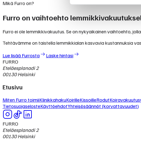
Mikä Furro on?
Furro on vaihtoehto lemmikkivakuutuksel
Furro ei ole lemmikkivakuutus. Se on nykyaikainen vaihtoehto, jolla
Tehtävämme on taistella lemmikkialan kasvavia kustannuksia va
Lue lisää Furrosta
Laske hintasi
FURRO
Eteläesplanadi 2
00130 Helsinki
Etusivu
Miten Furro toimii
Klinikkahaku
Koirille
Kissoille
Rodut
Koiravakuutusv
Tietosuojaseloste
Käyttöehdot
Yhteisösäännöt (korvattavuudet)
FURRO
Eteläesplanadi 2
00130 Helsinki