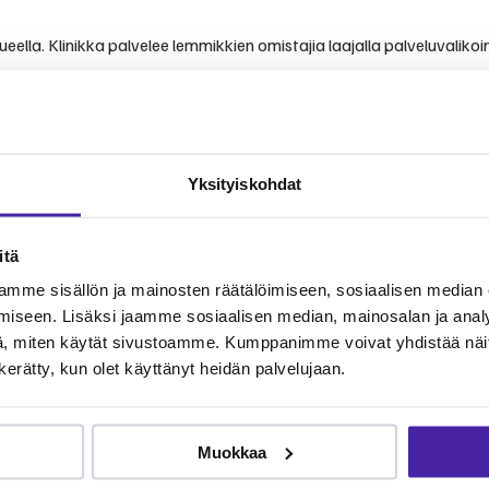
eella. Klinikka palvelee lemmikkien omistajia laajalla palveluvalikoi
Yksityiskohdat
vista kokemuksista ja arvioista.
itä
omuksiin. Klinikka tunnetaan ammattitaitoisesta ja välittävästä pa
mme sisällön ja mainosten räätälöimiseen, sosiaalisen median
iseen. Lisäksi jaamme sosiaalisen median, mainosalan ja analy
, miten käytät sivustoamme. Kumppanimme voivat yhdistää näitä t
n kerätty, kun olet käyttänyt heidän palvelujaan.
veydenhoitoon. Palvelut kattavat yleiseläinlääkinnän perustutkimuks
Muokkaa
inlääkärikuluja yhteisön kesken.