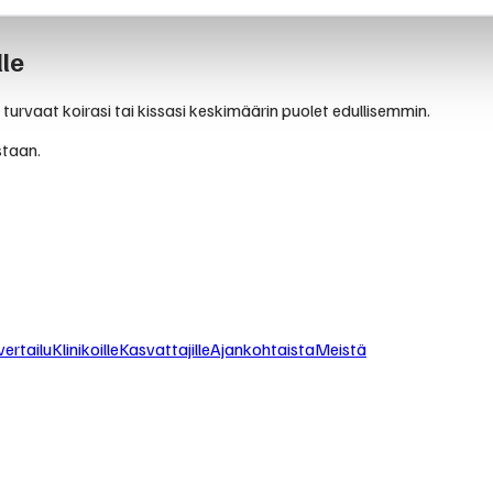
le
 turvaat koirasi tai kissasi keskimäärin puolet edullisemmin.
staan.
ertailu
Klinikoille
Kasvattajille
Ajankohtaista
Meistä