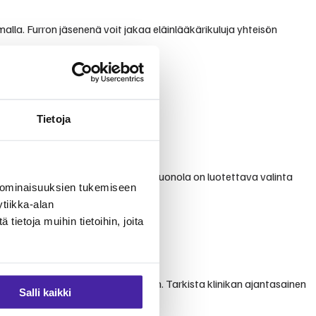
malla. Furron jäsenenä voit jakaa eläinlääkärikuluja yhteisön
Tietoja
lvelusta. Furron yhteisömallissa Kuonola on luotettava valinta
 ominaisuuksien tukemiseen
tiikka-alan
ietoja muihin tietoihin, joita
ista erikoisempiin toimenpiteisiin. Tarkista klinikan ajantasainen
Salli kaikki