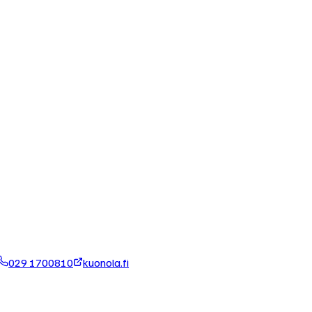
029 1700810
kuonola.fi