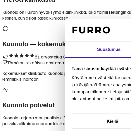
Kuonola on Furron hyväksymä eläinklinikka, joka toimii Helsingin alu
kesken, kun asioit tässä klinikassa.
Kuonola
— kokemukset ja arvostelut
Suostumus
4.7
51
arvostelua Googlessa
Tämä on tekoälyn koostama yhteenveto julkisesti saatavilla ole
Tämä sivusto käyttää eväste
Kokemukset klinikasta Kuonola perustuvat lemmikinomistajien kert
Käytämme evästeitä tarjoama
lemmikkisi hoitoon.
ja kävijämäärämme analysoim
kumppaneillemme tietoja siitä
olet antanut heille tai joita o
Kuonola
palvelut
Kuonola tarjoaa monipuolisia eläinlääkäripalveluita lemmikkien ter
Kiellä
palveluvalikoima suoraan klinikalta. Furron jäsenenä voit jakaa elä