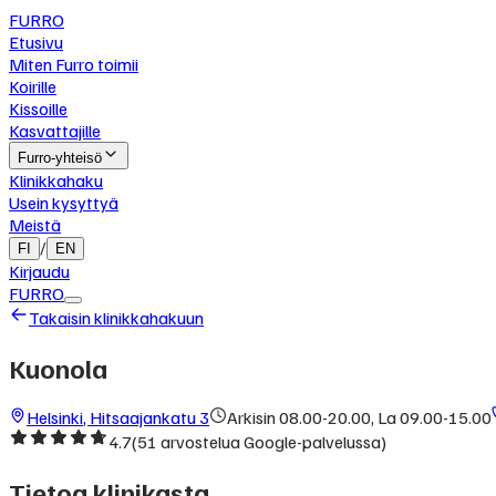
FURRO
Etusivu
Miten Furro toimii
Koirille
Kissoille
Kasvattajille
Furro-yhteisö
Klinikkahaku
Usein kysyttyä
Meistä
/
FI
EN
Kirjaudu
FURRO
Takaisin klinikkahakuun
Kuonola
Helsinki
,
Hitsaajankatu 3
Arkisin 08.00-20.00, La 09.00-15.00
4.7
(
51
arvostelua Google-palvelussa)
Tietoa klinikasta