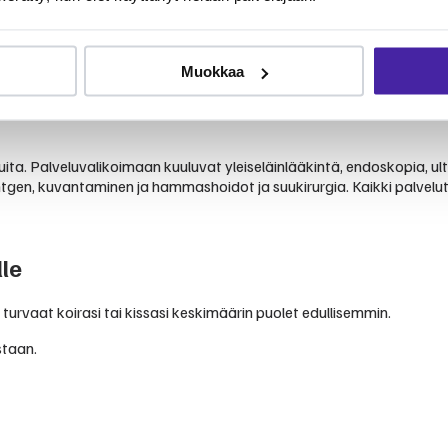
ikinomistajien kertomuksiin. Klinikka tunnetaan ammattitaitoisesta
Muokkaa
ita. Palveluvalikoimaan kuuluvat yleiseläinlääkintä, endoskopia, ultr
en, kuvantaminen ja hammashoidot ja suukirurgia. Kaikki palvelut ov
le
 turvaat koirasi tai kissasi keskimäärin puolet edullisemmin.
staan.