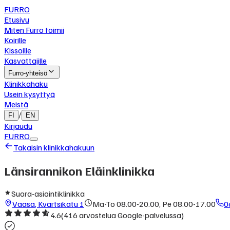
FURRO
Etusivu
Miten Furro toimii
Koirille
Kissoille
Kasvattajille
Furro-yhteisö
Klinikkahaku
Usein kysyttyä
Meistä
/
FI
EN
Kirjaudu
FURRO
Takaisin klinikkahakuun
Länsirannikon Eläinklinikka
Suora-asiointiklinikka
Vaasa
,
Kvartsikatu 1
Ma-To 08.00-20.00, Pe 08.00-17.00
0
4.6
(
416
arvostelua Google-palvelussa)