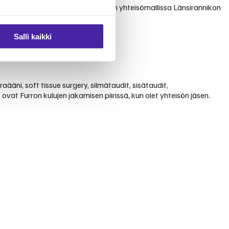
 ja välittävästä palvelusta. Furron yhteisömallissa Länsirannikon
Salli kaikki
aääni, soft tissue surgery, silmätaudit, sisätaudit,
at Furron kulujen jakamisen piirissä, kun olet yhteisön jäsen.