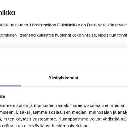
nikka
avastuuosuuden. Länsirannikon Eläinklinikka on Furro-yhteisön arvioi
amiseen. Jäsenenä kuluistasi huolehtii koko yhteisö, eikä sinun tarv
a toimii Vaasan alueella. Klinikan palveluvalikoimaan kuuluvat muun 
en, kun asioit tässä klinikassa.
Yksityiskohdat
itä
 ja arvostelut
mme sisällön ja mainosten räätälöimiseen, sosiaalisen median
iseen. Lisäksi jaamme sosiaalisen median, mainosalan ja analy
, miten käytät sivustoamme. Kumppanimme voivat yhdistää näitä t
vista kokemuksista ja arvioista.
n kerätty, kun olet käyttänyt heidän palvelujaan.