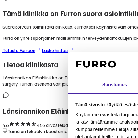
Tämä klinikka on Furron suora-asiointikli
Suorakorvaus toimii tällä klinikalla, eli maksat käynnistä vain om
Furro on yhteisöpohjainen malli lemmikin terveydenhoitokulujen jak
Tutustu Furroon
Laske hintasi
Tietoa klinikasta
Länsirannikon Eläinklinikka on Furron hyväksymä eläinklinikka, jok
surgery. Furron jäsenenä voit jakaa eläinlääkärikuluja yhteisön kesk
Suostumus
Tämä sivusto käyttää eväste
Länsirannikon Eläinklinikka
— kokemukset
Käytämme evästeitä tarjoama
ja kävijämäärämme analysoim
4.6
416
arvostelua Googlessa
kumppaneillemme tietoja siitä
Tämä on tekoälyn koostama yhteenveto julkisesti saatavilla ole
olet antanut heille tai joita o