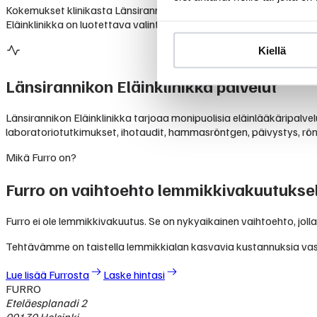
Kokemukset klinikasta Länsirannikon Eläinklinikka perustuvat lemm
Eläinklinikka on luotettava valinta lemmikkisi hoitoon.
Kiellä
Länsirannikon Eläinklinikka
palvelut
Länsirannikon Eläinklinikka tarjoaa monipuolisia eläinlääkäripalvelu
laboratoriotutkimukset, ihotaudit, hammasröntgen, päivystys, röntg
Mikä Furro on?
Furro on vaihtoehto lemmikkivakuutuksel
Furro ei ole lemmikkivakuutus. Se on nykyaikainen vaihtoehto, jolla
Tehtävämme on taistella lemmikkialan kasvavia kustannuksia va
Lue lisää Furrosta
Laske hintasi
FURRO
Eteläesplanadi 2
00130 Helsinki