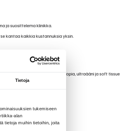
ma ja suosittelema klinikka.
itse kantaa kaikkia kustannuksia yksin.
muassa yleiseläinlääkintä, endoskopia, ultraääni ja soft tissue
Tietoja
 ominaisuuksien tukemiseen
tiikka-alan
ietoja muihin tietoihin, joita