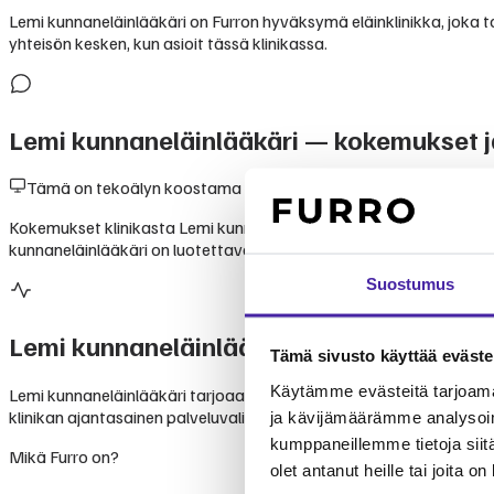
Lemi kunnaneläinlääkäri on Furron hyväksymä eläinklinikka, joka toi
yhteisön kesken, kun asioit tässä klinikassa.
Lemi kunnaneläinlääkäri
— kokemukset j
Tämä on tekoälyn koostama yhteenveto julkisesti saatavilla ole
Kokemukset klinikasta Lemi kunnaneläinlääkäri perustuvat lemmiki
kunnaneläinlääkäri on luotettava valinta lemmikkisi hoitoon.
Suostumus
Lemi kunnaneläinlääkäri
palvelut
Tämä sivusto käyttää eväste
Käytämme evästeitä tarjoama
Lemi kunnaneläinlääkäri tarjoaa monipuolisia eläinlääkäripalveluit
klinikan ajantasainen palveluvalikoima suoraan klinikalta. Furron j
ja kävijämäärämme analysoim
kumppaneillemme tietoja siitä
Mikä Furro on?
olet antanut heille tai joita o