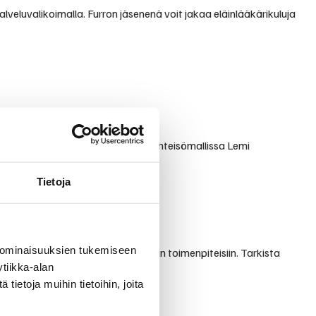
alveluvalikoimalla. Furron jäsenenä voit jakaa eläinlääkärikuluja
 välittävästä palvelusta. Furron yhteisömallissa Lemi
Tietoja
 ominaisuuksien tukemiseen
n perustutkimuksista erikoisempiin toimenpiteisiin. Tarkista
tiikka-alan
ietoja muihin tietoihin, joita