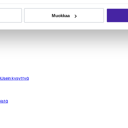
le
Muokkaa
 turvaat koirasi tai kissasi keskimäärin puolet edullisemmin.
staan.
u
Usein kysyttyä
istä