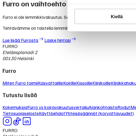
Furro on vaihtoehto lemmikkivakuutuksel
Kiellä
Furro ei ole lemmikkivakuutus. Se on nykyaikainen vaihtoehto, jolla
Tehtävämme on taistella lemmikkialan kasvavia kustannuksia va
Lue lisää Furrosta
Laske hintasi
FURRO
Eteläesplanadi 2
00130 Helsinki
Furro
Miten Furro toimii
Kasvattajille
Koirille
Kissoille
Klinikoille
Klinikkahak
Tutustu lisää
Kokemuksia
Furro vs koiravakuutusvertailu
Ajankohtaista
Rodut
Me
Tietosuojaseloste
Käyttöehdot
Yhteisösäännöt (korvattavuudet)
FURRO