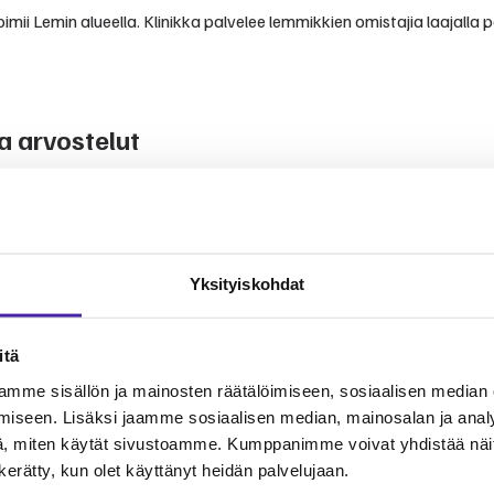
mii Lemin alueella. Klinikka palvelee lemmikkien omistajia laajalla p
a arvostelut
vista kokemuksista ja arvioista.
nomistajien kertomuksiin. Klinikka tunnetaan ammattitaitoisesta ja
Yksityiskohdat
itä
mme sisällön ja mainosten räätälöimiseen, sosiaalisen median
a lemmikkien terveydenhoitoon. Palvelut kattavat yleiseläinlääkinnä
äsenenä voit jakaa eläinlääkärikuluja yhteisön kesken.
iseen. Lisäksi jaamme sosiaalisen median, mainosalan ja analy
, miten käytät sivustoamme. Kumppanimme voivat yhdistää näitä t
n kerätty, kun olet käyttänyt heidän palvelujaan.