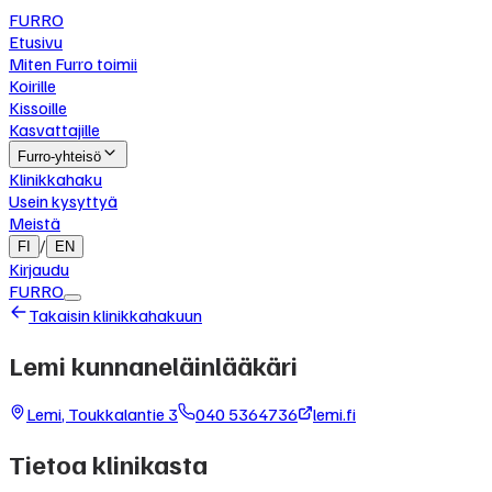
FURRO
Etusivu
Miten Furro toimii
Koirille
Kissoille
Kasvattajille
Furro-yhteisö
Klinikkahaku
Usein kysyttyä
Meistä
/
FI
EN
Kirjaudu
FURRO
Takaisin klinikkahakuun
Lemi kunnaneläinlääkäri
Lemi
,
Toukkalantie 3
040 5364736
lemi.fi
Tietoa klinikasta