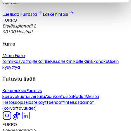
vastaan.
Lue lisää Furrosta
Laske hintasi
FURRO
Eteläesplanadi 2
00130 Helsinki
Furro
Miten Furro
toimii
Kasvattajille
Koirille
Kissoille
Klinikoille
Klinikkahaku
Usein
kysyttyä
Tutustu lisää
Kokemuksia
Furro vs
koiravakuutusvertailu
Ajankohtaista
Rodut
Meistä
Tietosuojaseloste
Käyttöehdot
Yhteisösäännöt
(korvattavuudet)
FURRO
Eteläesplanadi 2