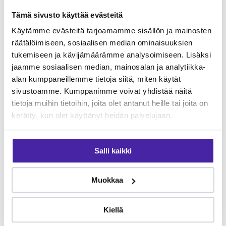
Tämä sivusto käyttää evästeitä
Käytämme evästeitä tarjoamamme sisällön ja mainosten
Paippisten Eläinklinikka
palvelut
räätälöimiseen, sosiaalisen median ominaisuuksien
tukemiseen ja kävijämäärämme analysoimiseen. Lisäksi
Paippisten Eläinklinikka tarjoaa monipuolisia
jaamme sosiaalisen median, mainosalan ja analytiikka-
eläinlääkäripalveluita lemmikkien terveydenhoitoon. Palvelut
alan kumppaneillemme tietoja siitä, miten käytät
kattavat yleiseläinlääkinnän perustutkimuksista erikoisempiin
sivustoamme. Kumppanimme voivat yhdistää näitä
toimenpiteisiin. Tarkista klinikan ajantasainen palveluvalikoima
suoraan klinikalta. Furron jäsenenä voit jakaa eläinlääkärikuluja
tietoja muihin tietoihin, joita olet antanut heille tai joita on
yhteisön kesken.
kerätty, kun olet käyttänyt heidän palvelujaan.
Mikä Furro on?
Salli kaikki
Furro on vaihtoehto
lemmikkivakuutukselle
Muokkaa
Furro ei ole lemmikkivakuutus. Se on nykyaikainen vaihtoehto,
jolla turvaat koirasi tai kissasi keskimäärin puolet edullisemmin.
Kiellä
Tehtävämme on taistella lemmikkialan kasvavia kustannuksia