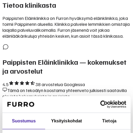
Tietoa klinikasta
Paippisten Eläinklinikka on Furron hyväksymä eläinklinikka, joka
toimii Paippinenn alueella. Klinikka palvelee lemmikkien omistajia
laajalla palveluvalikoimalla. Furron jäsenenä voit jakaa
eläinlääkärikuluja yhteisön kesken, kun asioit tässä klinikassa.
Paippisten Eläinklinikka
— kokemukset
ja arvostelut
4.5
38
arvostelua Googlessa
Tämä on tekoälyn koostama yhteenveto julkisesti saatavilla
olevista kokemuksista ja arvioista.
Kokemukset klinikasta Paippisten Eläinklinikka perustuvat
lemmikinomistajien kertomuksiin. Klinikka tunnetaan
ammattitaitoisesta ja välittävästä palvelusta. Furron
Suostumus
Yksityiskohdat
Tietoja
yhteisömallissa Paippisten Eläinklinikka on luotettava valinta
lemmikkisi hoitoon.