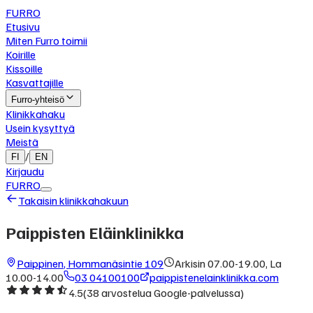
FURRO
Etusivu
Miten Furro toimii
Koirille
Kissoille
Kasvattajille
Furro-yhteisö
Klinikkahaku
Usein kysyttyä
Meistä
/
FI
EN
Kirjaudu
FURRO
Takaisin klinikkahakuun
Paippisten Eläinklinikka
Paippinen
,
Hommanäsintie 109
Arkisin 07.00-19.00, La
10.00-14.00
03 04100100
paippistenelainklinikka.com
4.5
(
38
arvostelua Google-palvelussa)