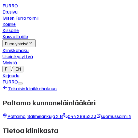
FURRO
Etusivu
Miten Furro toimii
Koirille
Kissoille
Kasvattajille
Furro-yhteisö
Klinikkahaku
Usein kysyttyä
Meistä
/
FI
EN
Kirjaudu
FURRO
Takaisin klinikkahakuun
Paltamo kunnaneläinlääkäri
Paltamo
,
Salmelankuja 2 B
044 2885233
suomussalmi.fi
Tietoa klinikasta