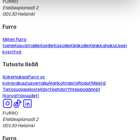
FURRO
Eteläesplanadi 2
00130 Helsinki
Furro
Miten Furro
toimii
Kasvattajille
Koirille
Kissoille
Klinikoille
Klinikkahaku
Usein
kysyttyä
Tutustu lisää
Kokemuksia
Furro vs
koiravakuutusvertailu
Ajankohtaista
Rodut
Meistä
Tietosuojaseloste
Käyttöehdot
Yhteisösäännöt
(korvattavuudet)
FURRO
Eteläesplanadi 2
00130 Helsinki
Furro