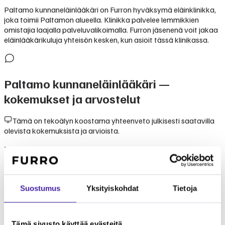
Paltamo kunnaneläinlääkäri on Furron hyväksymä eläinklinikka,
joka toimii Paltamon alueella. Klinikka palvelee lemmikkien
omistajia laajalla palveluvalikoimalla. Furron jäsenenä voit jakaa
eläinlääkärikuluja yhteisön kesken, kun asioit tässä klinikassa.
Paltamo kunnaneläinlääkäri
—
kokemukset ja arvostelut
Tämä on tekoälyn koostama yhteenveto julkisesti saatavilla
olevista kokemuksista ja arvioista.
Kokemukset klinikasta Paltamo kunnaneläinlääkäri perustuvat
lemmikinomistajien kertomuksiin. Klinikka tunnetaan
ammattitaitoisesta ja välittävästä palvelusta. Furron
yhteisömallissa Paltamo kunnaneläinlääkäri on luotettava
Suostumus
Yksityiskohdat
Tietoja
valinta lemmikkisi hoitoon.
Tämä sivusto käyttää evästeitä