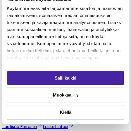
Paltamo kunnaneläinlääkäri
palvelut
Käytämme evästeitä tarjoamamme sisällön ja mainosten
räätälöimiseen, sosiaalisen median ominaisuuksien
Paltamo kunnaneläinlääkäri tarjoaa monipuolisia
tukemiseen ja kävijämäärämme analysoimiseen. Lisäksi
eläinlääkäripalveluita lemmikkien terveydenhoitoon. Palvelut
kattavat yleiseläinlääkinnän perustutkimuksista erikoisempiin
jaamme sosiaalisen median, mainosalan ja analytiikka-
toimenpiteisiin. Tarkista klinikan ajantasainen palveluvalikoima
alan kumppaneillemme tietoja siitä, miten käytät
suoraan klinikalta. Furron jäsenenä voit jakaa eläinlääkärikuluja
sivustoamme. Kumppanimme voivat yhdistää näitä
yhteisön kesken.
tietoja muihin tietoihin, joita olet antanut heille tai joita on
Mikä Furro on?
kerätty, kun olet käyttänyt heidän palvelujaan.
Furro on vaihtoehto
lemmikkivakuutukselle
Salli kaikki
Furro ei ole lemmikkivakuutus. Se on nykyaikainen vaihtoehto,
Muokkaa
jolla turvaat koirasi tai kissasi keskimäärin puolet edullisemmin.
Tehtävämme on taistella lemmikkialan kasvavia kustannuksia
Kiellä
vastaan.
Lue lisää Furrosta
Laske hintasi