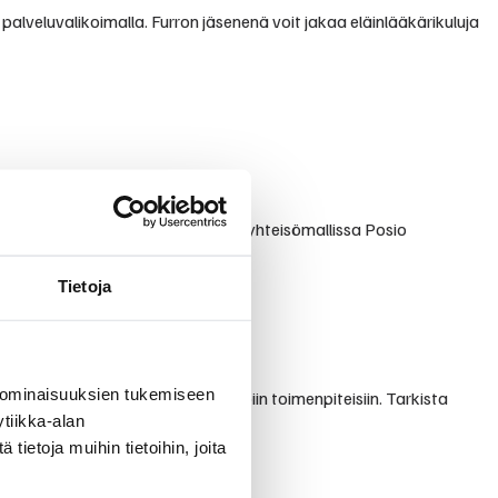
 palveluvalikoimalla. Furron jäsenenä voit jakaa eläinlääkärikuluja
 välittävästä palvelusta. Furron yhteisömallissa Posio
Tietoja
 ominaisuuksien tukemiseen
än perustutkimuksista erikoisempiin toimenpiteisiin. Tarkista
tiikka-alan
ietoja muihin tietoihin, joita