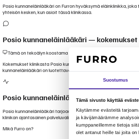
Posio kunnaneläinlääkäri on Furron hyväksymä eläinklinikka, joka to
yhteisön kesken, kun asioit tässä klinikassa.
Posio kunnaneläinlääkäri
— kokemukset j
Tämä on tekoälyn koostama yhteenveto julkisesti saatavilla ole
Kokemukset klinikasta Posio kunnaneläinlääkäri perustuvat lemmik
kunnaneläinlääkäri on luotettava valinta lemmikkisi hoitoon.
Suostumus
Posio kunnaneläinlääkäri
palvelut
Tämä sivusto käyttää eväste
Käytämme evästeitä tarjoama
Posio kunnaneläinlääkäri tarjoaa monipuolisia eläinlääkäripalvelui
klinikan ajantasainen palveluvalikoima suoraan klinikalta. Furron j
ja kävijämäärämme analysoim
kumppaneillemme tietoja siitä
Mikä Furro on?
olet antanut heille tai joita o