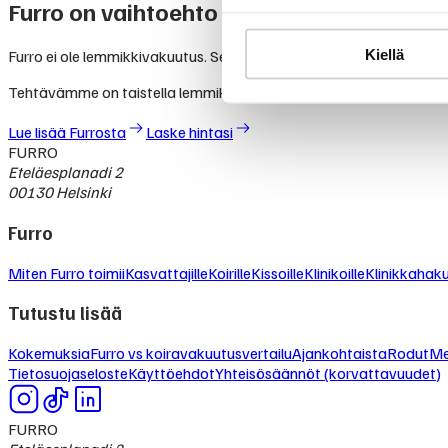
Furro on vaihtoehto lemmikkivakuutuksel
Kiellä
Furro ei ole lemmikkivakuutus. Se on nykyaikainen vaihtoehto, jolla
Tehtävämme on taistella lemmikkialan kasvavia kustannuksia va
Lue lisää Furrosta
Laske hintasi
FURRO
Eteläesplanadi 2
00130 Helsinki
Furro
Miten Furro toimii
Kasvattajille
Koirille
Kissoille
Klinikoille
Klinikkahak
Tutustu lisää
Kokemuksia
Furro vs koiravakuutusvertailu
Ajankohtaista
Rodut
Me
Tietosuojaseloste
Käyttöehdot
Yhteisösäännöt (korvattavuudet)
FURRO