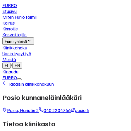
FURRO
Etusivu
Miten Furro toimii
Koirille
Kissoille
Kasvattajille
Furro-yhteisö
Klinikkahaku
Usein kysyttyä
Meistä
/
FI
EN
Kirjaudu
FURRO
Takaisin klinikkahakuun
Posio kunnaneläinlääkäri
Posio
,
Harjutie 2
040 2204766
posio.fi
Tietoa klinikasta