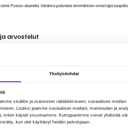
imii Posion alueella. Klinikka palvelee lemmikkien omistajia laajalla
a arvostelut
vista kokemuksista ja arvioista.
inomistajien kertomuksiin. Klinikka tunnetaan ammattitaitoisesta ja
Yksityiskohdat
itä
mme sisällön ja mainosten räätälöimiseen, sosiaalisen median
ta lemmikkien terveydenhoitoon. Palvelut kattavat yleiseläinlääkinn
äsenenä voit jakaa eläinlääkärikuluja yhteisön kesken.
iseen. Lisäksi jaamme sosiaalisen median, mainosalan ja analy
, miten käytät sivustoamme. Kumppanimme voivat yhdistää näitä t
n kerätty, kun olet käyttänyt heidän palvelujaan.