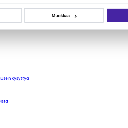
le
Muokkaa
 turvaat koirasi tai kissasi keskimäärin puolet edullisemmin.
staan.
u
Usein kysyttyä
istä