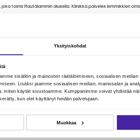
oka toimii Rautalammin alueella. Klinikka palvelee lemmikkien omist
kset ja arvostelut
Yksityiskohdat
vista kokemuksista ja arvioista.
emmikinomistajien kertomuksiin. Klinikka tunnetaan ammattitaitoise
itä
oitoon.
mme sisällön ja mainosten räätälöimiseen, sosiaalisen median
iseen. Lisäksi jaamme sosiaalisen median, mainosalan ja analy
, miten käytät sivustoamme. Kumppanimme voivat yhdistää näitä t
n kerätty, kun olet käyttänyt heidän palvelujaan.
lveluita lemmikkien terveydenhoitoon. Palvelut kattavat yleiseläinl
 Furron jäsenenä voit jakaa eläinlääkärikuluja yhteisön kesken.
Muokkaa