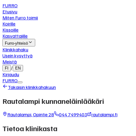
FURRO
Etusivu
Miten Furro toimii
Koirille
Kissoille
Kasvattajille
Furro-yhteisö
Klinikkahaku
Usein kysyttyä
Meistä
/
FI
EN
Kirjaudu
FURRO
Takaisin klinikkahakuun
Rautalampi kunnaneläinlääkäri
Rautalampi
,
Opintie 28
044 7499403
rautalampi.fi
Tietoa klinikasta