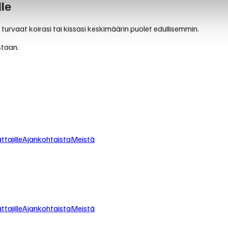
le
 turvaat koirasi tai kissasi keskimäärin puolet edullisemmin.
staan.
tajille
Ajankohtaista
Meistä
tajille
Ajankohtaista
Meistä