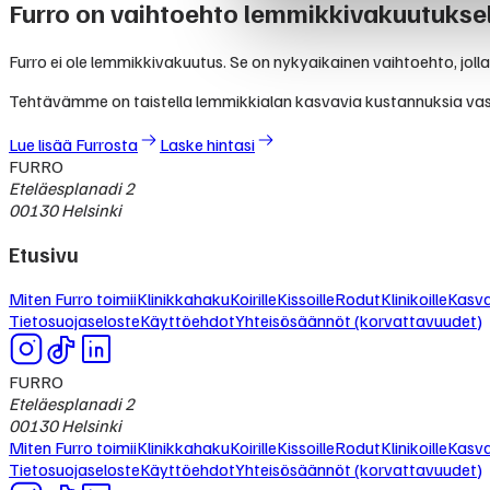
Furro on vaihtoehto lemmikkivakuutuksel
Furro ei ole lemmikkivakuutus. Se on nykyaikainen vaihtoehto, jolla
Tehtävämme on taistella lemmikkialan kasvavia kustannuksia va
Lue lisää Furrosta
Laske hintasi
FURRO
Eteläesplanadi 2
00130 Helsinki
Etusivu
Miten Furro toimii
Klinikkahaku
Koirille
Kissoille
Rodut
Klinikoille
Kasvat
Tietosuojaseloste
Käyttöehdot
Yhteisösäännöt (korvattavuudet)
FURRO
Eteläesplanadi 2
00130 Helsinki
Miten Furro toimii
Klinikkahaku
Koirille
Kissoille
Rodut
Klinikoille
Kasvat
Tietosuojaseloste
Käyttöehdot
Yhteisösäännöt (korvattavuudet)