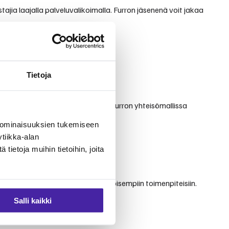
ajia laajalla palveluvalikoimalla. Furron jäsenenä voit jakaa
Tietoja
sta ja välittävästä palvelusta. Furron yhteisömallissa
 ominaisuuksien tukemiseen
tiikka-alan
ietoja muihin tietoihin, joita
ääkinnän perustutkimuksista erikoisempiin toimenpiteisiin.
Salli kaikki