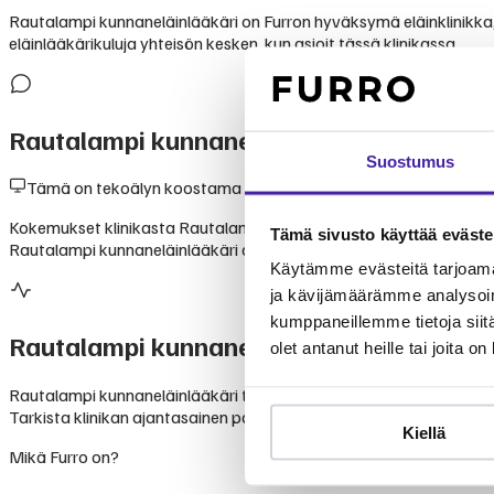
Rautalampi kunnaneläinlääkäri on Furron hyväksymä eläinklinikka, j
eläinlääkärikuluja yhteisön kesken, kun asioit tässä klinikassa.
Rautalampi kunnaneläinlääkäri
— kokemu
Suostumus
Tämä on tekoälyn koostama yhteenveto julkisesti saatavilla ole
Kokemukset klinikasta Rautalampi kunnaneläinlääkäri perustuvat l
Tämä sivusto käyttää eväste
Rautalampi kunnaneläinlääkäri on luotettava valinta lemmikkisi h
Käytämme evästeitä tarjoama
ja kävijämäärämme analysoim
kumppaneillemme tietoja siitä
Rautalampi kunnaneläinlääkäri
palvelut
olet antanut heille tai joita o
Rautalampi kunnaneläinlääkäri tarjoaa monipuolisia eläinlääkäripa
Tarkista klinikan ajantasainen palveluvalikoima suoraan klinikalta.
Kiellä
Mikä Furro on?