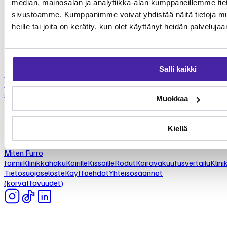
FURRO
median, mainosalan ja analytiikka-alan kumppaneillemme tieto
Eteläesplanadi 2
sivustoamme. Kumppanimme voivat yhdistää näitä tietoja muihi
00130 Helsinki
heille tai joita on kerätty, kun olet käyttänyt heidän palvelujaa
Etusivu
Miten Furro
Salli kaikki
toimii
Klinikkahaku
Koirille
Kissoille
Rodut
Koiravakuutusvertailu
Klini
Tietosuojaseloste
Käyttöehdot
Yhteisösäännöt
(korvattavuudet)
Muokkaa
FURRO
Kiellä
Eteläesplanadi 2
00130 Helsinki
Miten Furro
toimii
Klinikkahaku
Koirille
Kissoille
Rodut
Koiravakuutusvertailu
Klini
Tietosuojaseloste
Käyttöehdot
Yhteisösäännöt
(korvattavuudet)