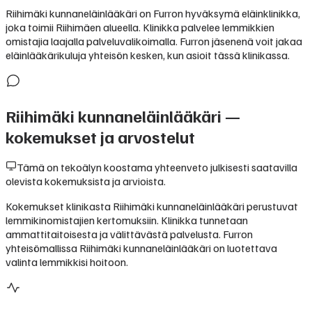
Riihimäki kunnaneläinlääkäri on Furron hyväksymä eläinklinikka,
joka toimii Riihimäen alueella. Klinikka palvelee lemmikkien
omistajia laajalla palveluvalikoimalla. Furron jäsenenä voit jakaa
eläinlääkärikuluja yhteisön kesken, kun asioit tässä klinikassa.
Riihimäki kunnaneläinlääkäri
—
kokemukset ja arvostelut
Tämä on tekoälyn koostama yhteenveto julkisesti saatavilla
olevista kokemuksista ja arvioista.
Kokemukset klinikasta Riihimäki kunnaneläinlääkäri perustuvat
lemmikinomistajien kertomuksiin. Klinikka tunnetaan
ammattitaitoisesta ja välittävästä palvelusta. Furron
yhteisömallissa Riihimäki kunnaneläinlääkäri on luotettava
valinta lemmikkisi hoitoon.