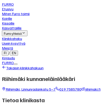
FURRO
Etusivu
Miten Furro toimii
Koirille
Kissoille
Kasvattajille
Furro-yhteisö
Klinikkahaku
Usein kysyttyä
Meistä
/
FI
EN
Kirjaudu
FURRO
Takaisin klinikkahakuun
Riihimäki kunnaneläinlääkäri
Riihimäki
,
Linnunradankatu 5–7
019 7585780
riihimaki.fi
Tietoa klinikasta