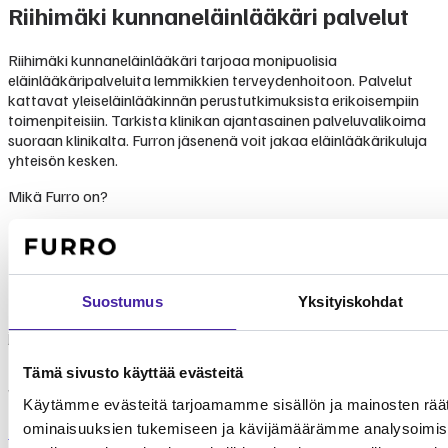
Riihimäki kunnaneläinlääkäri
palvelut
Riihimäki kunnaneläinlääkäri tarjoaa monipuolisia
eläinlääkäripalveluita lemmikkien terveydenhoitoon. Palvelut
kattavat yleiseläinlääkinnän perustutkimuksista erikoisempiin
toimenpiteisiin. Tarkista klinikan ajantasainen palveluvalikoima
suoraan klinikalta. Furron jäsenenä voit jakaa eläinlääkärikuluja
yhteisön kesken.
Mikä Furro on?
Furro on vaihtoehto
lemmikkivakuutukselle
Suostumus
Yksityiskohdat
Furro ei ole lemmikkivakuutus. Se on nykyaikainen vaihtoehto,
jolla turvaat koirasi tai kissasi keskimäärin puolet edullisemmin.
Tehtävämme on taistella lemmikkialan kasvavia kustannuksia
Tämä sivusto käyttää evästeitä
vastaan.
Käytämme evästeitä tarjoamamme sisällön ja mainosten räät
ominaisuuksien tukemiseen ja kävijämäärämme analysoimise
Lue lisää Furrosta
Laske hintasi