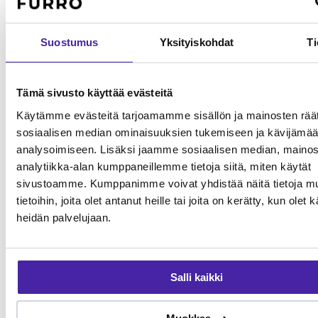
luotettava valinta lemmikkisi hoitoon.
Suostumus
Yksityiskohdat
Ti
Saela Savonlinnan Eläinlääkäriasema
palvelut
Tämä sivusto käyttää evästeitä
Käytämme evästeitä tarjoamamme sisällön ja mainosten räät
Saela Savonlinnan Eläinlääkäriasema tarjoaa monipuolisia
sosiaalisen median ominaisuuksien tukemiseen ja kävijäm
eläinlääkäripalveluita lemmikkien terveydenhoitoon. Palvelut
analysoimiseen. Lisäksi jaamme sosiaalisen median, mainos
kattavat yleiseläinlääkinnän perustutkimuksista erikoisempiin
toimenpiteisiin. Tarkista klinikan ajantasainen palveluvalikoima
analytiikka-alan kumppaneillemme tietoja siitä, miten käytät
suoraan klinikalta. Furron jäsenenä voit jakaa eläinlääkärikuluja
sivustoamme. Kumppanimme voivat yhdistää näitä tietoja mu
yhteisön kesken.
tietoihin, joita olet antanut heille tai joita on kerätty, kun olet 
heidän palvelujaan.
Mikä Furro on?
Furro on vaihtoehto
lemmikkivakuutukselle
Salli kaikki
Furro ei ole lemmikkivakuutus. Se on nykyaikainen vaihtoehto,