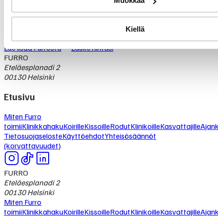
Muokkaa
jolla turvaat koirasi tai kissasi keskimäärin puolet edullisemmin.
Tehtävämme on taistella lemmikkialan kasvavia kustannuksia
vastaan.
Kiellä
Lue lisää Furrosta
Laske hintasi
FURRO
Eteläesplanadi 2
00130 Helsinki
Etusivu
Miten Furro
toimii
Klinikkahaku
Koirille
Kissoille
Rodut
Klinikoille
Kasvattajille
Ajan
Tietosuojaseloste
Käyttöehdot
Yhteisösäännöt
(korvattavuudet)
FURRO
Eteläesplanadi 2
00130 Helsinki
Miten Furro
toimii
Klinikkahaku
Koirille
Kissoille
Rodut
Klinikoille
Kasvattajille
Ajan