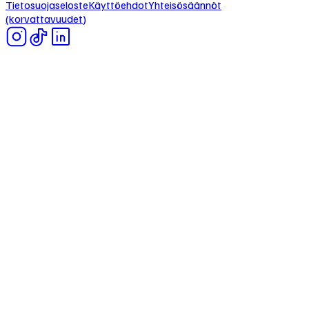
Tietosuojaseloste
Käyttöehdot
Yhteisösäännöt
(korvattavuudet)