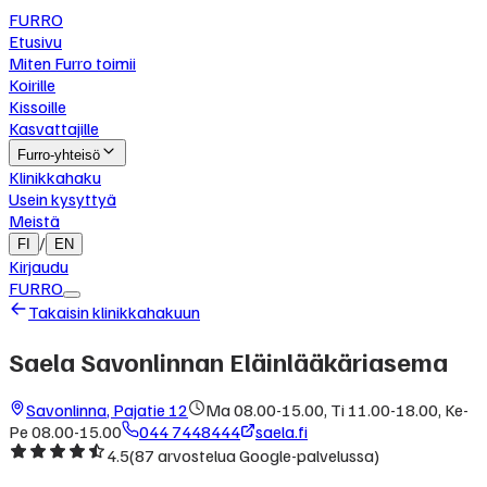
FURRO
Etusivu
Miten Furro toimii
Koirille
Kissoille
Kasvattajille
Furro-yhteisö
Klinikkahaku
Usein kysyttyä
Meistä
/
FI
EN
Kirjaudu
FURRO
Takaisin klinikkahakuun
Saela Savonlinnan Eläinlääkäriasema
Savonlinna
,
Pajatie 12
Ma 08.00-15.00, Ti 11.00-18.00, Ke-
Pe 08.00-15.00
044 7448444
saela.fi
4.5
(
87
arvostelua Google-palvelussa)