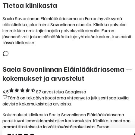
Tietoa klinikasta
Saela Savonlinnan Eläinlääkäriasema on Furron hyväksymä
eläinklinikka, joka toimii Savonlinnan alueella. Klinikka palvelee
lemmikkien omistajia laajalla palveluvalikoimalla. Furron
jäsenenä voit jakaa eläinlääkärikuluja yhteisön kesken, kun asioit
tässä klinikassa.
Saela Savonlinnan Eläinlääkäriasema
—
kokemukset ja arvostelut
4.5
87
arvostelua Googlessa
Tämä on tekoälyn koostama yhteenveto julkisesti saatavilla
olevista kokemuksista ja arvioista.
Kokemukset klinikasta Saela Savonlinnan Eläinlääkäriasema
perustuvat lemmikinomistajien kertomuksiin. Klinikka tunnetaan
ammattitaitoisesta ja välittävästä palvelusta. Furron
yhteisömallissa Saela Savonlinnan Eläinlääkäriasema on