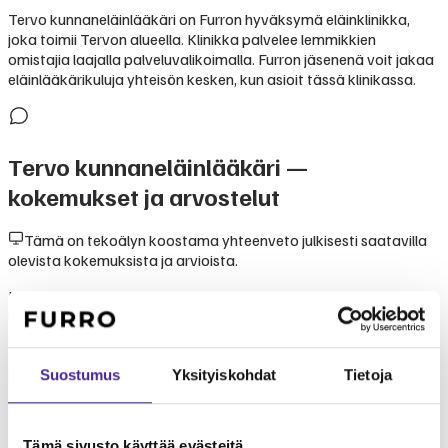
Tervo kunnaneläinlääkäri on Furron hyväksymä eläinklinikka,
joka toimii Tervon alueella. Klinikka palvelee lemmikkien
omistajia laajalla palveluvalikoimalla. Furron jäsenenä voit jakaa
eläinlääkärikuluja yhteisön kesken, kun asioit tässä klinikassa.
Tervo kunnaneläinlääkäri
—
kokemukset ja arvostelut
Tämä on tekoälyn koostama yhteenveto julkisesti saatavilla
olevista kokemuksista ja arvioista.
Kokemukset klinikasta Tervo kunnaneläinlääkäri perustuvat
lemmikinomistajien kertomuksiin. Klinikka tunnetaan
ammattitaitoisesta ja välittävästä palvelusta. Furron
yhteisömallissa Tervo kunnaneläinlääkäri on luotettava valinta
Suostumus
Yksityiskohdat
Tietoja
lemmikkisi hoitoon.
Tämä sivusto käyttää evästeitä