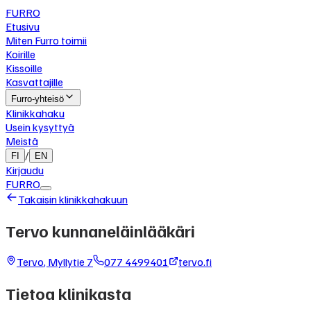
FURRO
Etusivu
Miten Furro toimii
Koirille
Kissoille
Kasvattajille
Furro-yhteisö
Klinikkahaku
Usein kysyttyä
Meistä
/
FI
EN
Kirjaudu
FURRO
Takaisin klinikkahakuun
Tervo kunnaneläinlääkäri
Tervo
,
Myllytie 7
077 4499401
tervo.fi
Tietoa klinikasta