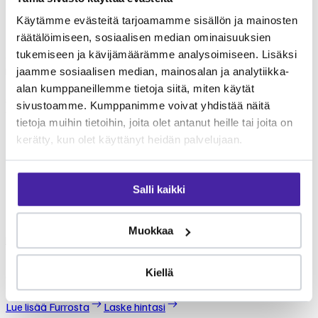
Tervo kunnaneläinlääkäri
palvelut
Käytämme evästeitä tarjoamamme sisällön ja mainosten
räätälöimiseen, sosiaalisen median ominaisuuksien
Tervo kunnaneläinlääkäri tarjoaa monipuolisia
tukemiseen ja kävijämäärämme analysoimiseen. Lisäksi
eläinlääkäripalveluita lemmikkien terveydenhoitoon. Palvelut
kattavat yleiseläinlääkinnän perustutkimuksista erikoisempiin
jaamme sosiaalisen median, mainosalan ja analytiikka-
toimenpiteisiin. Tarkista klinikan ajantasainen palveluvalikoima
alan kumppaneillemme tietoja siitä, miten käytät
suoraan klinikalta. Furron jäsenenä voit jakaa eläinlääkärikuluja
sivustoamme. Kumppanimme voivat yhdistää näitä
yhteisön kesken.
tietoja muihin tietoihin, joita olet antanut heille tai joita on
Mikä Furro on?
kerätty, kun olet käyttänyt heidän palvelujaan.
Furro on vaihtoehto
lemmikkivakuutukselle
Salli kaikki
Furro ei ole lemmikkivakuutus. Se on nykyaikainen vaihtoehto,
Muokkaa
jolla turvaat koirasi tai kissasi keskimäärin puolet edullisemmin.
Tehtävämme on taistella lemmikkialan kasvavia kustannuksia
Kiellä
vastaan.
Lue lisää Furrosta
Laske hintasi