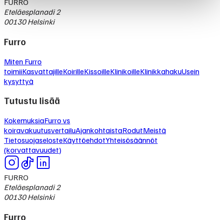
FURRO
Eteläesplanadi 2
00130 Helsinki
Furro
Miten Furro
toimii
Kasvattajille
Koirille
Kissoille
Klinikoille
Klinikkahaku
Usein
kysyttyä
Tutustu lisää
Kokemuksia
Furro vs
koiravakuutusvertailu
Ajankohtaista
Rodut
Meistä
Tietosuojaseloste
Käyttöehdot
Yhteisösäännöt
(korvattavuudet)
FURRO
Eteläesplanadi 2
00130 Helsinki
Furro