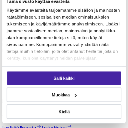
Tämä sivusto käyttää evästeitä
Käytämme evästeitä tarjoamamme sisällön ja mainosten
Valo
palvelut
räätälöimiseen, sosiaalisen median ominaisuuksien
tukemiseen ja kävijämäärämme analysoimiseen. Lisäksi
Valo tarjoaa monipuolisia eläinlääkäripalveluita lemmikkien
jaamme sosiaalisen median, mainosalan ja analytiikka-
terveydenhoitoon. Palvelut kattavat yleiseläinlääkinnän
alan kumppaneillemme tietoja siitä, miten käytät
perustutkimuksista erikoisempiin toimenpiteisiin. Tarkista
klinikan ajantasainen palveluvalikoima suoraan klinikalta. Furron
sivustoamme. Kumppanimme voivat yhdistää näitä
jäsenenä voit jakaa eläinlääkärikuluja yhteisön kesken.
tietoja muihin tietoihin, joita olet antanut heille tai joita on
kerätty, kun olet käyttänyt heidän palvelujaan.
Mikä Furro on?
Furro on vaihtoehto
Salli kaikki
lemmikkivakuutukselle
Furro ei ole lemmikkivakuutus. Se on nykyaikainen vaihtoehto,
Muokkaa
jolla turvaat koirasi tai kissasi keskimäärin puolet edullisemmin.
Tehtävämme on taistella lemmikkialan kasvavia kustannuksia
Kiellä
vastaan.
Lue lisää Furrosta
Laske hintasi