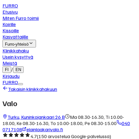
FURRO
Etusivu
Miten Furro toimii
Koirille
Kissoille
Kasvattajille
Furro-yhteisö
Klinikkahaku
Usein kysyttyä
Meistä
/
FI
EN
Kirjaudu
FURRO
Takaisin klinikkahakuun
Valo
Turku
,
Kuninkojankaari 26 B
Ma 08.30-16.30, Ti 10.00-
18.00, Ke 08.30-16.30, To 10.00-18.00, Pe 08.30-15.00
040
0717108
elainlaakarivalo.fi
4.7
(
150
arvostelua Google-palvelussa)