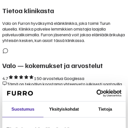
Tietoa klinikasta
Valo on Furron hyväksymä eläinklinikka, joka toimii Turun
alueella. Klinikka palvelee lemmikkien omistajia laajalla
palveluvalikoimalla. Furron jäsenenä voit jakaa eläinlääkärikuluja
yhteisön kesken, kun asioit tässä klinikassa.
Valo
— kokemukset ja arvostelut
4.7
150
arvostelua Googlessa
Tämä on tekoälyn koostama yhteenveto julkisesti saatavilla
olevista kokemuksista ja arvioista.
Kokemukset klinikasta Valo perustuvat lemmikinomistajien
kertomuksiin. Klinikka tunnetaan ammattitaitoisesta ja
Suostumus
Yksityiskohdat
Tietoja
välittävästä palvelusta. Furron yhteisömallissa Valo on
luotettava valinta lemmikkisi hoitoon.