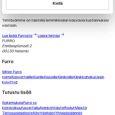
Kiellä
Furro ei ole lemmikkivakuutus. Se on nykyaikainen vaihtoehto,
jolla turvaat koirasi tai kissasi keskimäärin puolet edullisemmin.
Tehtävämme on taistella lemmikkialan kasvavia kustannuksia
vastaan.
Lue lisää Furrosta
Laske hintasi
FURRO
Eteläesplanadi 2
00130 Helsinki
Furro
Miten Furro
toimii
Kasvattajille
Koirille
Kissoille
Klinikoille
Klinikkahaku
Usein
kysyttyä
Tutustu lisää
Kokemuksia
Furro vs
koiravakuutusvertailu
Ajankohtaista
Rodut
Meistä
Tietosuojaseloste
Käyttöehdot
Yhteisösäännöt