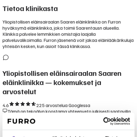
Tietoa klinikasta
Yliopistollisen eläinsairaalan Saaren eläinklinikka on Furron
hyväksymä eläinklinikka, joka toimii Saarentausn alueella.
Klinikka palvelee lemmikkien omistajia laajalla
palveluvalikoimalla. Furron jäsenenä voit jakaa eläinlääkärikuluja
yhteisön kesken, kun asioit tässä klinikassa.
Yliopistollisen eläinsairaalan Saaren
eläinklinikka
— kokemukset ja
arvostelut
4.6
225
arvostelua Googlessa
Tämä on tekoälyn koostama yhteenveto julkisesti saatavilla
olevista kokemuksista ja arvioista.
Kokemukset klinikasta Yliopistollisen eläinsairaalan Saaren
eläinklinikka perustuvat lemmikinomistajien kertomuksiin.