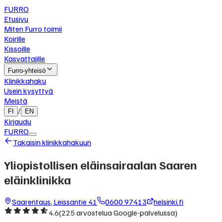
FURRO
Etusivu
Miten Furro toimii
Koirille
Kissoille
Kasvattajille
Furro-yhteisö
Klinikkahaku
Usein kysyttyä
Meistä
/
FI
EN
Kirjaudu
FURRO
Takaisin klinikkahakuun
Yliopistollisen eläinsairaalan Saaren
eläinklinikka
Saarentaus
,
Leissantie 41
0600 97413
helsinki.fi
4.6
(
225
arvostelua Google-palvelussa)