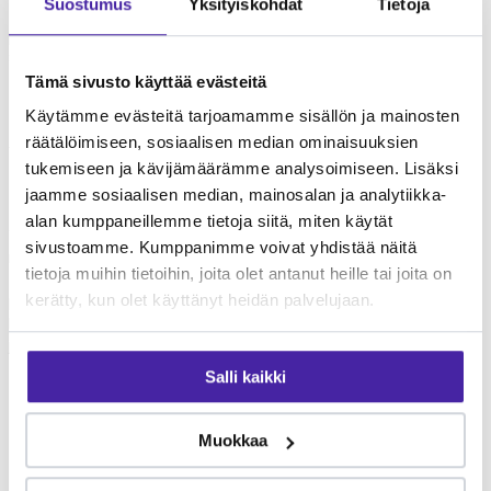
Suostumus
Yksityiskohdat
Tietoja
Klinikka tunnetaan ammattitaitoisesta ja välittävästä
palvelusta. Furron yhteisömallissa Yliopistollisen eläinsairaalan
Saaren eläinklinikka on luotettava valinta lemmikkisi hoitoon.
Tämä sivusto käyttää evästeitä
Käytämme evästeitä tarjoamamme sisällön ja mainosten
räätälöimiseen, sosiaalisen median ominaisuuksien
Yliopistollisen eläinsairaalan Saaren
tukemiseen ja kävijämäärämme analysoimiseen. Lisäksi
eläinklinikka
palvelut
jaamme sosiaalisen median, mainosalan ja analytiikka-
alan kumppaneillemme tietoja siitä, miten käytät
Yliopistollisen eläinsairaalan Saaren eläinklinikka tarjoaa
sivustoamme. Kumppanimme voivat yhdistää näitä
monipuolisia eläinlääkäripalveluita lemmikkien
tietoja muihin tietoihin, joita olet antanut heille tai joita on
terveydenhoitoon. Palvelut kattavat yleiseläinlääkinnän
perustutkimuksista erikoisempiin toimenpiteisiin. Tarkista
kerätty, kun olet käyttänyt heidän palvelujaan.
klinikan ajantasainen palveluvalikoima suoraan klinikalta. Furron
jäsenenä voit jakaa eläinlääkärikuluja yhteisön kesken.
Salli kaikki
Mikä Furro on?
Furro on vaihtoehto
Muokkaa
lemmikkivakuutukselle