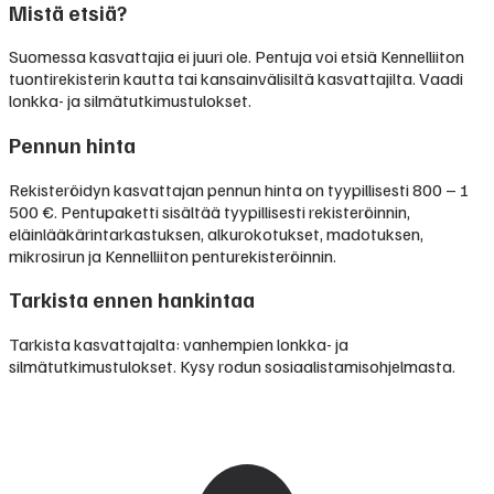
Mistä etsiä?
Suomessa kasvattajia ei juuri ole. Pentuja voi etsiä Kennelliiton
tuontirekisterin kautta tai kansainvälisiltä kasvattajilta. Vaadi
lonkka- ja silmätutkimustulokset.
Pennun hinta
Rekisteröidyn kasvattajan pennun hinta on tyypillisesti
800 – 1
500 €
.
Pentupaketti sisältää tyypillisesti rekisteröinnin,
eläinlääkärintarkastuksen, alkurokotukset, madotuksen,
mikrosirun ja Kennelliiton penturekisteröinnin.
Tarkista ennen hankintaa
Tarkista kasvattajalta: vanhempien lonkka- ja
silmätutkimustulokset. Kysy rodun sosiaalistamisohjelmasta.