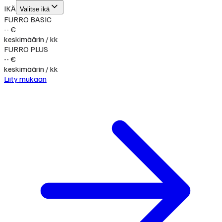
IKÄ
Valitse ikä
FURRO BASIC
-- €
keskimäärin / kk
FURRO PLUS
-- €
keskimäärin / kk
Liity mukaan