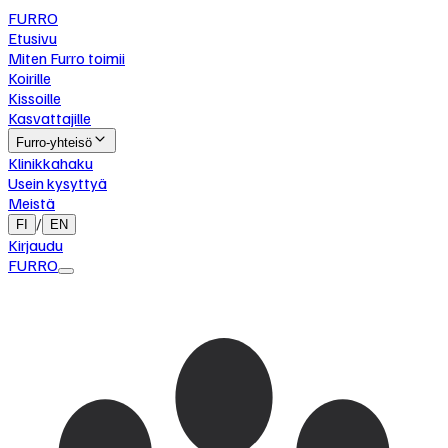
FURRO
Etusivu
Miten Furro toimii
Koirille
Kissoille
Kasvattajille
Furro-yhteisö
Klinikkahaku
Usein kysyttyä
Meistä
/
FI
EN
Kirjaudu
FURRO