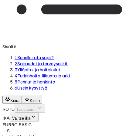
Sisältö
1
Kenelle rotu sopii?
2
Sairaudet ja terveysriskit
3
Ylläpito- ja hoitokulut
4
Turkinhoito, liikunta ja arki
5
Pennut ja hankinta
6
Usein kysyttyä
Koira
Kissa
ROTU
Ladataan...
IKÄ
Valitse ikä
FURRO BASIC
-- €