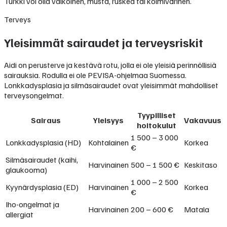
Turkki voi olla valkoinen, musta, ruskea tai kolmivärinen.
Terveys
Yleisimmät sairaudet ja terveysriskit
Aidi on perusterve ja kestävä rotu, jolla ei ole yleisiä perinnöllisiä
sairauksia. Rodulla ei ole PEVISA-ohjelmaa Suomessa.
Lonkkadysplasia ja silmäsairaudet ovat yleisimmät mahdolliset
terveysongelmat.
Tyypilliset
Sairaus
Yleisyys
Vakavuus
hoitokulut
1 500 – 3 000
Lonkkadysplasia (HD)
Kohtalainen
Korkea
€
Silmäsairaudet (kaihi,
Harvinainen
500 – 1 500 €
Keskitaso
glaukooma)
1 000 – 2 500
Kyynärdysplasia (ED)
Harvinainen
Korkea
€
Iho-ongelmat ja
Harvinainen
200 – 600 €
Matala
allergiat