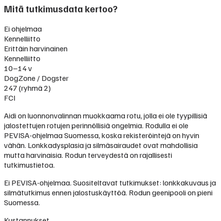
Mitä tutkimusdata kertoo?
Ei ohjelmaa
Kennelliitto
Erittäin harvinainen
Kennelliitto
10–14 v
DogZone / Dogster
247 (ryhmä 2)
FCI
Aidi on luonnonvalinnan muokkaama rotu, jolla ei ole tyypillisiä
jalostettujen rotujen perinnöllisiä ongelmia. Rodulla ei ole
PEVISA-ohjelmaa Suomessa, koska rekisteröintejä on hyvin
vähän. Lonkkadysplasia ja silmäsairaudet ovat mahdollisia
mutta harvinaisia. Rodun terveydestä on rajallisesti
tutkimustietoa.
Ei PEVISA-ohjelmaa. Suositeltavat tutkimukset: lonkkakuvaus ja
silmätutkimus ennen jalostuskäyttöä. Rodun geenipooli on pieni
Suomessa.
Kustannukset