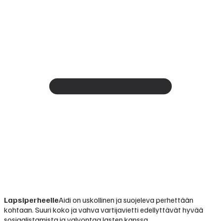
Lapsiperheelle
Aidi on uskollinen ja suojeleva perhettään
kohtaan. Suuri koko ja vahva vartijavietti edellyttävät hyvää
sosiaalistamista ja valvontaa lasten kanssa.