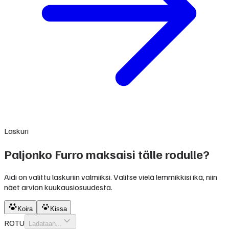
Laskuri
Paljonko Furro maksaisi tälle rodulle?
Aidi on valittu laskuriin valmiiksi. Valitse vielä lemmikkisi ikä, niin
näet arvion kuukausiosuudesta.
Koira
Kissa
ROTU
Ladataan...