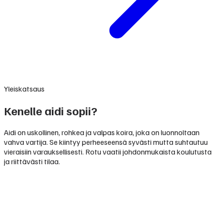
Yleiskatsaus
Kenelle aidi sopii?
Aidi on uskollinen, rohkea ja valpas koira, joka on luonnoltaan
vahva vartija. Se kiintyy perheeseensä syvästi mutta suhtautuu
vieraisiin varauksellisesti. Rotu vaatii johdonmukaista koulutusta
ja riittävästi tilaa.