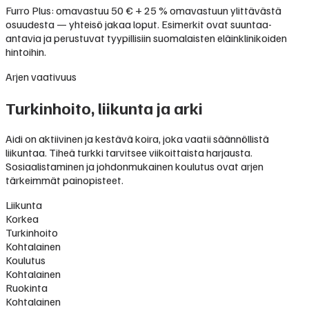
Furro Plus: omavastuu 50 € + 25 % omavastuun ylittävästä
osuudesta — yhteisö jakaa loput. Esimerkit ovat suuntaa-
antavia ja perustuvat tyypillisiin suomalaisten eläinklinikoiden
hintoihin.
Arjen vaativuus
Turkinhoito, liikunta ja arki
Aidi on aktiivinen ja kestävä koira, joka vaatii säännöllistä
liikuntaa. Tiheä turkki tarvitsee viikoittaista harjausta.
Sosiaalistaminen ja johdonmukainen koulutus ovat arjen
tärkeimmät painopisteet.
Liikunta
Korkea
Turkinhoito
Kohtalainen
Koulutus
Kohtalainen
Ruokinta
Kohtalainen