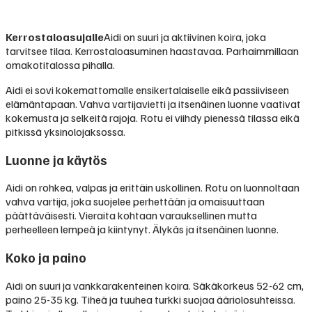
Kerrostaloasujalle
Aidi on suuri ja aktiivinen koira, joka
tarvitsee tilaa. Kerrostaloasuminen haastavaa. Parhaimmillaan
omakotitalossa pihalla.
Aidi ei sovi kokemattomalle ensikertalaiselle eikä passiiviseen
elämäntapaan. Vahva vartijavietti ja itsenäinen luonne vaativat
kokemusta ja selkeitä rajoja. Rotu ei viihdy pienessä tilassa eikä
pitkissä yksinolojaksossa.
Luonne ja käytös
Aidi on rohkea, valpas ja erittäin uskollinen. Rotu on luonnoltaan
vahva vartija, joka suojelee perhettään ja omaisuuttaan
päättäväisesti. Vieraita kohtaan varauksellinen mutta
perheelleen lempeä ja kiintynyt. Älykäs ja itsenäinen luonne.
Koko ja paino
Aidi on suuri ja vankkarakenteinen koira. Säkäkorkeus 52-62 cm,
paino 25-35 kg. Tiheä ja tuuhea turkki suojaa ääriolosuhteissa.