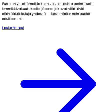
Furro on yhteisömallilla toimiva vaihtoehto perinteiselle
lemmikkivakuutukselle. Jäsenet jakavat yllättäviä
eläinlääkärikuluja yhdessä — keskimäärin noin puolet
edullisemmin.
Laske hintasi