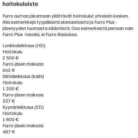
hoitokuluista
Furro auttaa jakamaan yllättävät hoitokulut yhteisön kesken.
Alla esimerkkejä tyypillisistä skenaarioista ja Furro Plus -
jäsenyyden tuomasta säästöstä. Osa esimerkeistä jaetaan vain
Furro Plus -tasolla, ei Furro Basicissa.
Lonkkaleikkaus (HD)
Hoitokulu
2 500 €
Furro-jäsen maksaa
662 €
Silmäleikkaus (kaihi)
Hoitokulu
1 200 €
Furro-jäsen maksaa
337 €
Kyynärleikkaus (ED)
Hoitokulu
1 800 €
Furro-jäsen maksaa
487 €