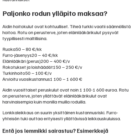
Paljonko rodun ylläpito maksaa?
Aidin hoitokulut ovat kohtuulliset. Tiheä turkki vaatii säännöllistä
hoitoa. Rotu on perusterve, joten eläinlääkärikulut pysyvät
tyypillisesti maltillisina.
Ruoka
50 – 80 €/kk
Furro-jäsenyys
20 – 40 €/kk
Eläinlääkäri (perus)
200 – 400 €/v
Rokotukset ja loishäädöt
150 – 250 €/v
Turkinhoito
50 – 100 €/v
Arvioitu vuosikustannus
1 100 – 1 600 €
Aidin vuosittaiset peruskulut ovat noin 1 100-1 600 euroa. Rotu
on perusterve, joten yllättävät eläinlääkärikulut ovat
harvinaisempia kuin monilla muilla roduilla.
Lonkkaleikkaus on suurin yksittäinen kustannusriski. Furro-
yhteisön tuki auttaa erityisesti yllättävissä leikkauskuluissa.
Entä jos lemmikki sairastuu? Esimerkkejä