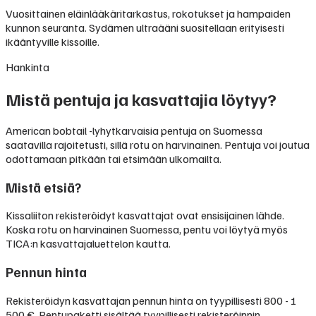
Vuosittainen eläinlääkäritarkastus, rokotukset ja hampaiden
kunnon seuranta. Sydämen ultraääni suositellaan erityisesti
ikääntyville kissoille.
Hankinta
Mistä pentuja ja kasvattajia löytyy?
American bobtail -lyhytkarvaisia pentuja on Suomessa
saatavilla rajoitetusti, sillä rotu on harvinainen. Pentuja voi joutua
odottamaan pitkään tai etsimään ulkomailta.
Mistä etsiä?
Kissaliiton rekisteröidyt kasvattajat ovat ensisijainen lähde.
Koska rotu on harvinainen Suomessa, pentu voi löytyä myös
TICA:n kasvattajaluettelon kautta.
Pennun hinta
Rekisteröidyn kasvattajan pennun hinta on tyypillisesti
800 - 1
500 €
.
Pentupaketti sisältää tyypillisesti rekisteröinnin,