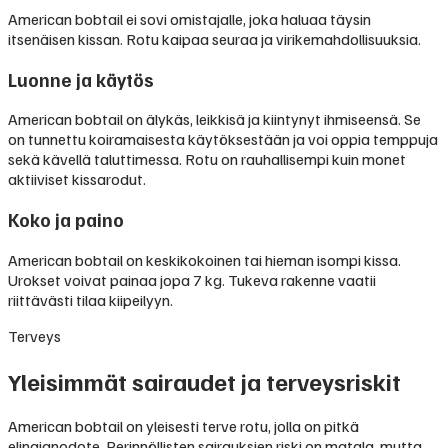
American bobtail ei sovi omistajalle, joka haluaa täysin
itsenäisen kissan. Rotu kaipaa seuraa ja virikemahdollisuuksia.
Luonne ja käytös
American bobtail on älykäs, leikkisä ja kiintynyt ihmiseensä. Se
on tunnettu koiramaisesta käytöksestään ja voi oppia temppuja
sekä kävellä taluttimessa. Rotu on rauhallisempi kuin monet
aktiiviset kissarodut.
Koko ja paino
American bobtail on keskikokoinen tai hieman isompi kissa.
Urokset voivat painaa jopa 7 kg. Tukeva rakenne vaatii
riittävästi tilaa kiipeilyyn.
Terveys
Yleisimmät sairaudet ja terveysriskit
American bobtail on yleisesti terve rotu, jolla on pitkä
elinajanodote. Perinnöllisten sairauksien riski on matala, mutta