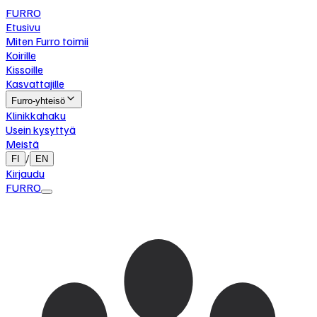
FURRO
Etusivu
Miten Furro toimii
Koirille
Kissoille
Kasvattajille
Furro-yhteisö
Klinikkahaku
Usein kysyttyä
Meistä
/
FI
EN
Kirjaudu
FURRO