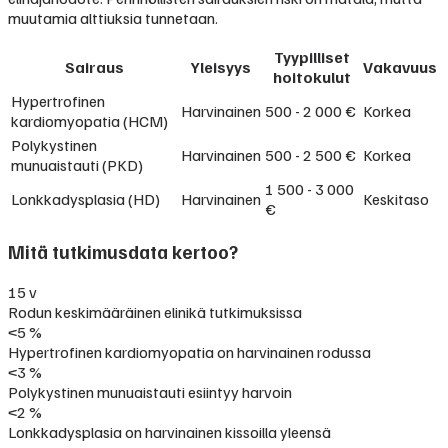
muutamia alttiuksia tunnetaan.
Tyypilliset
Sairaus
Yleisyys
Vakavuus
hoitokulut
Hypertrofinen
Harvinainen
500 - 2 000 €
Korkea
kardiomyopatia (HCM)
Polykystinen
Harvinainen
500 - 2 500 €
Korkea
munuaistauti (PKD)
1 500 - 3 000
Lonkkadysplasia (HD)
Harvinainen
Keskitaso
€
Mitä tutkimusdata kertoo?
15 v
Rodun keskimääräinen elinikä tutkimuksissa
<5 %
Hypertrofinen kardiomyopatia on harvinainen rodussa
<3 %
Polykystinen munuaistauti esiintyy harvoin
<2 %
Lonkkadysplasia on harvinainen kissoilla yleensä