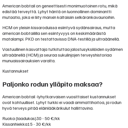
American bobtail on geneettisesti monimuotoinen rotu, mikä
edistää terveyttä. Lyhyt häntä on luonnollinen dominantti
mutaatio, joka ei liity manxin kaltaisiin selkärankavaurioihin.
HCM on yleisin kissaroduissa esiintyvä sydänsairaus, mutta
american bobtaililla sen esiintyvyys on keskimääräistä
matalampi. PKD on testattavissa DNA-testillä ja ultraäänellä.
Vastuullinen kasvattaja tutkituttaa jalostusyksilöiden sydämen
ultraäänellä (HCM) ja seuraa sukulinjojen terveyshistoriaa
munuaissairauksien varalta.
Kustannukset
Paljonko rodun ylläpito maksaa?
American bobtail -lyhytkarvaisen vuosittaiset kustannukset
ovat kohtuulliset. Lyhyt turkki ei vaadi ammattihoitoa, ja rodun
hyvä terveys pitää eläinlääkärikulut hallittavina.
Ruoka (laadukas)
30 - 50 €/kk
Kissanhiekka
15 - 30 €/kk