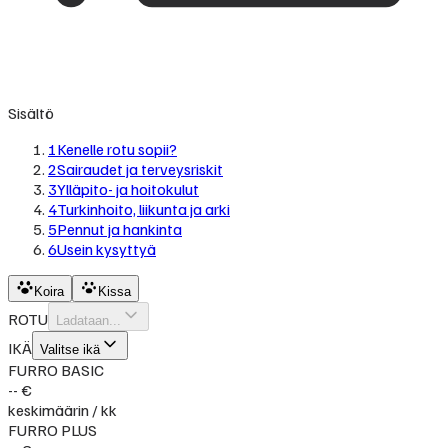
Sisältö
1
Kenelle rotu sopii?
2
Sairaudet ja terveysriskit
3
Ylläpito- ja hoitokulut
4
Turkinhoito, liikunta ja arki
5
Pennut ja hankinta
6
Usein kysyttyä
Koira
Kissa
ROTU
Ladataan...
IKÄ
Valitse ikä
FURRO BASIC
-- €
keskimäärin / kk
FURRO PLUS