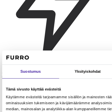
Leikki ja virikkeet
Suostumus
Yksityiskohdat
American bobtail nauttii päivittäisestä 20-40 minuutin
leikkituokiosta. Interaktiiviset lelut ja saalistuspelit pitävät kissan
tyytyväisenä. Rotu oppii myös kävelemään taluttimessa.
Tämä sivusto käyttää evästeitä
Käytämme evästeitä tarjoamamme sisällön ja mainosten räät
ominaisuuksien tukemiseen ja kävijämäärämme analysoimise
median, mainosalan ja analytiikka-alan kumppaneillemme tieto