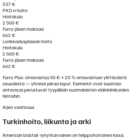
537 €
PKD:n hoito
Hoitokulu
2 500 €
Furro-jäsen maksaa
662 €
Lonkkadysplasian hoito
Hoitokulu
2 500 €
Furro-jäsen maksaa
662 €
Furro Plus: omavastuu 50 € + 25 % omavastuun ylittävästä
osuudesta — yhteisö jakaa loput. Esimerkit ovat suuntaa-
antavia ja perustuvat tyypillisiin suomalaisten eläinklinikoiden
hintoihin.
Arjen vaativuus
Turkinhoito, liikunta ja arki
American bobtail -lyhytkarvainen on helppohoitoinen kissa.