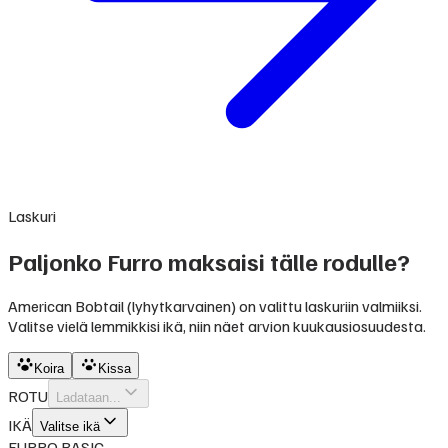
Laskuri
Paljonko Furro maksaisi tälle rodulle?
American Bobtail (lyhytkarvainen) on valittu laskuriin valmiiksi.
Valitse vielä lemmikkisi ikä, niin näet arvion kuukausiosuudesta.
Koira
Kissa
ROTU
Ladataan...
IKÄ
Valitse ikä
FURRO BASIC