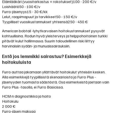
Eläinlääkäri (vuositarkastus + rokotukset)
100 - 200 €/v
Loishäätö
50 - 100 €/v
Furro-jäsenyys
15 - 30 €/kk
Lelut, raapimapuut ja tarvikkeet
50 - 150 €/v
Tyypilliset vuosikustannukset yhteensä
250 - 450 €
American bobtail -lyhytkarvaisen hoitokustannukset pysyvät
kohtuullisina. Rodun hyvä yleisterveys ja helppohoitoinen turkki
pitävät kulut hallinnassa. Suurin taloudellinen riski liittyy
harvinaisiin sydän- ja munuaissairauksiin.
Entä jos lemmikki sairastuu? Esimerkkejä
hoitokuluista
Furro auttaa jakamaan yllättävät hoitokulut yhteisön kesken.
Alla esimerkkejä tyypillisistä skenaarioista ja Furro Plus -
jäsenyyden tuomasta säästöstä. Osa esimerkeistä jaetaan vain
Furro Plus -tasolla, ei Furro Basicissa.
HCM:n diagnostiikka ja hoito
Hoitokulu
2 000 €
Furro-jäsen maksaa