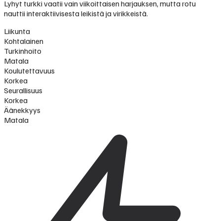
Lyhyt turkki vaatii vain viikoittaisen harjauksen, mutta rotu
nauttii interaktiivisesta leikistä ja virikkeistä.
Liikunta
Kohtalainen
Turkinhoito
Matala
Koulutettavuus
Korkea
Seurallisuus
Korkea
Äänekkyys
Matala