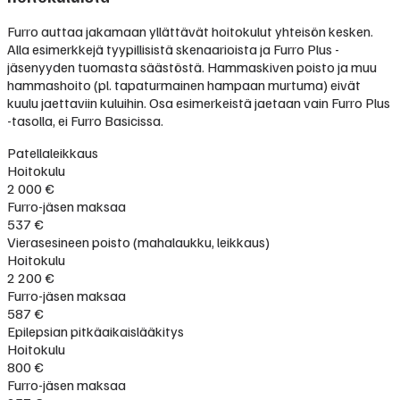
Furro auttaa jakamaan yllättävät hoitokulut yhteisön kesken.
Alla esimerkkejä tyypillisistä skenaarioista ja Furro Plus -
jäsenyyden tuomasta säästöstä. Hammaskiven poisto ja muu
hammashoito (pl. tapaturmainen hampaan murtuma) eivät
kuulu jaettaviin kuluihin. Osa esimerkeistä jaetaan vain Furro Plus
-tasolla, ei Furro Basicissa.
Patellaleikkaus
Hoitokulu
2 000 €
Furro-jäsen maksaa
537 €
Vierasesineen poisto (mahalaukku, leikkaus)
Hoitokulu
2 200 €
Furro-jäsen maksaa
587 €
Epilepsian pitkäaikaislääkitys
Hoitokulu
800 €
Furro-jäsen maksaa