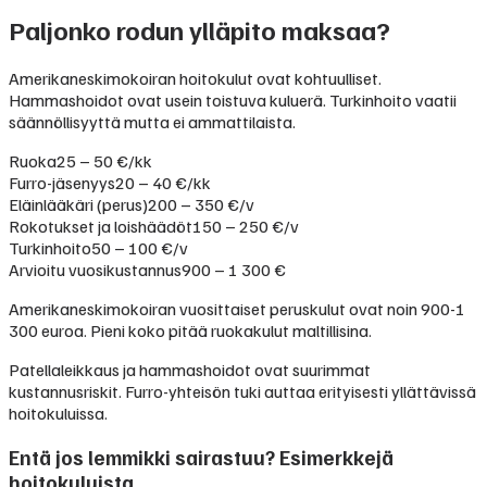
Paljonko rodun ylläpito maksaa?
Amerikaneskimokoiran hoitokulut ovat kohtuulliset.
Hammashoidot ovat usein toistuva kuluerä. Turkinhoito vaatii
säännöllisyyttä mutta ei ammattilaista.
Ruoka
25 – 50 €/kk
Furro-jäsenyys
20 – 40 €/kk
Eläinlääkäri (perus)
200 – 350 €/v
Rokotukset ja loishäädöt
150 – 250 €/v
Turkinhoito
50 – 100 €/v
Arvioitu vuosikustannus
900 – 1 300 €
Amerikaneskimokoiran vuosittaiset peruskulut ovat noin 900-1
300 euroa. Pieni koko pitää ruokakulut maltillisina.
Patellaleikkaus ja hammashoidot ovat suurimmat
kustannusriskit. Furro-yhteisön tuki auttaa erityisesti yllättävissä
hoitokuluissa.
Entä jos lemmikki sairastuu? Esimerkkejä
hoitokuluista