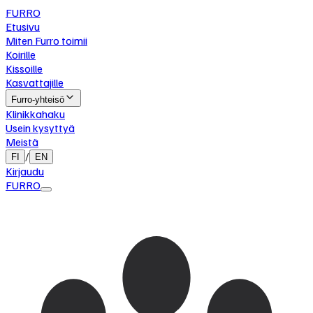
FURRO
Etusivu
Miten Furro toimii
Koirille
Kissoille
Kasvattajille
Furro-yhteisö
Klinikkahaku
Usein kysyttyä
Meistä
/
FI
EN
Kirjaudu
FURRO