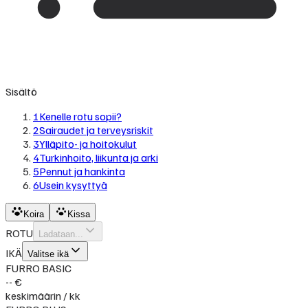
Sisältö
1
Kenelle rotu sopii?
2
Sairaudet ja terveysriskit
3
Ylläpito- ja hoitokulut
4
Turkinhoito, liikunta ja arki
5
Pennut ja hankinta
6
Usein kysyttyä
Koira
Kissa
ROTU
Ladataan...
IKÄ
Valitse ikä
FURRO BASIC
-- €
keskimäärin / kk