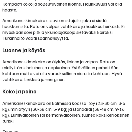
Kompakti koko ja sopeutuvainen luonne. Haukkuvuus voi olla
haaste.
Amerikaneskimokoira ei sovi omistajalle, joka ei siedä
haukkumista. Rotu on valpas vahtikoira ja haukkuu herkästi. Ei
myöskään sovi pitkiä yksinolojaksoja sietäväksi koiraksi.
Turkinhoito vaatii säännöllisyyttä.
Luonne ja käytös
Amerikaneskimokoira on älykäs, iloinen ja valpas. Rotu on
miellyttämishaluinen ja oppivainen. Ystävällinen perhettään
kohtaan mutta voi olla varauksellinen vieraita kohtaan. Hyvä
vahtikoira. Leikkisä ja energinen.
Koko ja paino
Amerikaneskimokoira on kolmessa koossa: toy (23-30 cm, 3-5
kg), miniatyyri (30-38 cm, 5-9 kg) ja standardi (38-48 cm, 9-16
kg). Lumivalkoinen tai kermanvalkoinen, tuuhea kaksikerroksinen
turkki.
Terveys