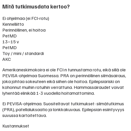
Mitä tutkimusdata kertoo?
Ei ohjelmaa (ei FCI-rotu)
Kennelliitto
Perinnöllinen, ei hoitoa
PetMD
13–15 v
PetMD
Toy / mini / standardi
AKC
Amerikaneskimokoira ei ole FCI:n tunnustama rotu, eikä sillä ole
PEVISA-ohjelmaa Suomessa. PRA on perinnöllinen silmäsairaus,
joka johtaa sokeuteen eikä siihen ole hoitoa. Epilepsiariski on
kohonnut muihin rotuihin verrattuna. Hammassairaudet voivat
lyhentää elinikää 1-3 vuodella hoitamattomina.
Ei PEVISA-ohjelmaa. Suositeltavat tutkimukset: silmätutkimus
(PRA), patellaluksaatio ja lonkkakuvaus. Epilepsian esiintyvyys
suvussa kartoitettava.
Kustannukset