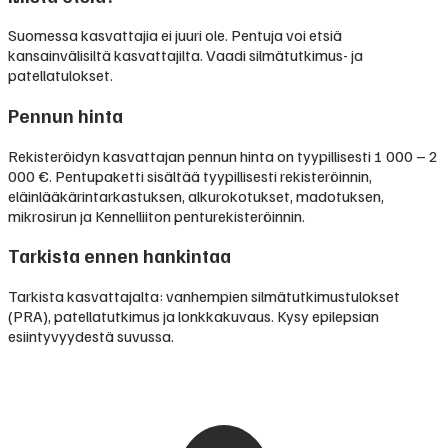
Suomessa kasvattajia ei juuri ole. Pentuja voi etsiä
kansainvälisiltä kasvattajilta. Vaadi silmätutkimus- ja
patellatulokset.
Pennun hinta
Rekisteröidyn kasvattajan pennun hinta on tyypillisesti
1 000 – 2
000 €
.
Pentupaketti sisältää tyypillisesti rekisteröinnin,
eläinlääkärintarkastuksen, alkurokotukset, madotuksen,
mikrosirun ja Kennelliiton penturekisteröinnin.
Tarkista ennen hankintaa
Tarkista kasvattajalta: vanhempien silmätutkimustulokset
(PRA), patellatutkimus ja lonkkakuvaus. Kysy epilepsian
esiintyvyydestä suvussa.