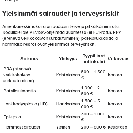
Yleisimmät sairaudet ja terveysriskit
Amerikaneskimokoira on pääosin terve ja pitkäikäinen rotu.
Rodulla ei ole PEVISA-ohjelmaa Suomessa (ei FCI-rotu). PRA
(etenevä verkkokalvon surkastuminen), patellaluksaatio ja
hammasoireistot ovat yleisimmät terveysriskit.
Tyypilliset
Sairaus
Yleisyys
Vakavuus
hoitokulut
PRA (etenevä
500 – 1 500
verkkokalvon
Kohtalainen
Korkea
€
surkastuminen)
1 000 – 2
Patellaluksaatio
Kohtalainen
Korkea
500 €
1 500 – 3
Lonkkadysplasia (HD)
Harvinainen
Korkea
000 €
300 – 1 000
Epilepsia
Kohtalainen
Korkea
€
Hammassairaudet
Yleinen
200 – 800 €
Keskitaso