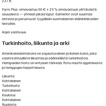
237 €
Furro Plus: omavastuu 50 € + 25 % omavastuun ylittävästä
osuudesta — yhteisö jakaa loput. Esimerkit ovat suuntaa-
antavia ja perustuvat tyypillisiin suomalaisten eläinklinikoiden
hintoihin.
Arjen vaativuus
Turkinhoito, liikunta ja arki
Amerikaneskimokoira on sopeutuvainen ja iloinen koira, joka
vaatii kohtuullista liikuntaa ja säännöllistä turkinhoitoa.
Hampaiden hoito on erityisen tärkeää. Rotu nauttii oppimisesta
ja temppujen harjoittelusta.
Liikunta
Kohtalainen
Turkinhoito
Kohtalainen
Koulutus
Kohtalainen
Ruokinta