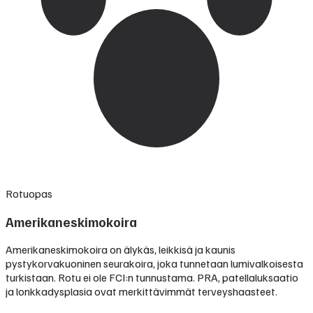
Rotuopas
Amerikaneskimokoira
Amerikaneskimokoira on älykäs, leikkisä ja kaunis
pystykorvakuoninen seurakoira, joka tunnetaan lumivalkoisesta
turkistaan. Rotu ei ole FCI:n tunnustama. PRA, patellaluksaatio
ja lonkkadysplasia ovat merkittävimmät terveyshaasteet.