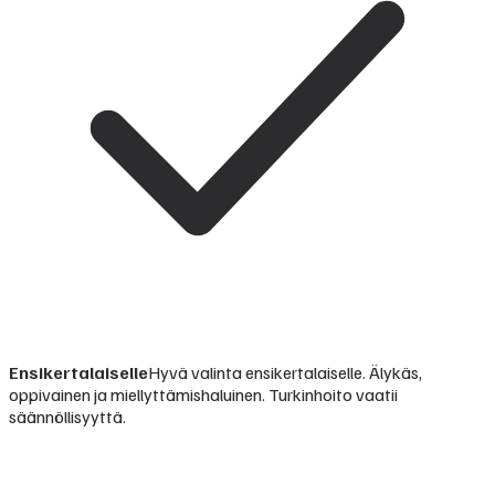
Ensikertalaiselle
Hyvä valinta ensikertalaiselle. Älykäs,
oppivainen ja miellyttämishaluinen. Turkinhoito vaatii
säännöllisyyttä.