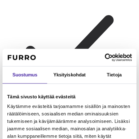
Suostumus
Yksityiskohdat
Tietoja
Tämä sivusto käyttää evästeitä
Käytämme evästeitä tarjoamamme sisällön ja mainosten
räätälöimiseen, sosiaalisen median ominaisuuksien
Lapsiperheelle
Erinomainen perhekoira. Leikkisä ja energinen
tukemiseen ja kävijämäärämme analysoimiseen. Lisäksi
lasten seurassa. Kestävä rakenne kestää lasten leikkejä.
jaamme sosiaalisen median, mainosalan ja analytiikka-
alan kumppaneillemme tietoja siitä, miten käytät