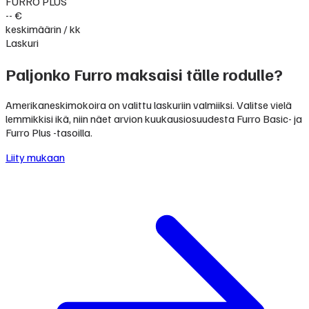
FURRO PLUS
-- €
keskimäärin / kk
Laskuri
Paljonko Furro maksaisi tälle rodulle?
Amerikaneskimokoira on valittu laskuriin valmiiksi. Valitse vielä
lemmikkisi ikä, niin näet arvion kuukausiosuudesta Furro Basic- ja
Furro Plus -tasoilla.
Liity mukaan