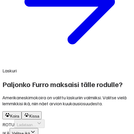
Laskuri
Paljonko Furro maksaisi tälle rodulle?
Amerikaneskimokoira on valittu laskuriin valmiiksi. Valitse vielä
lemmikkisi ikä, niin näet arvion kuukausiosuudesta.
Koira
Kissa
ROTU
Ladataan...
IKÄ
Valitse ikä