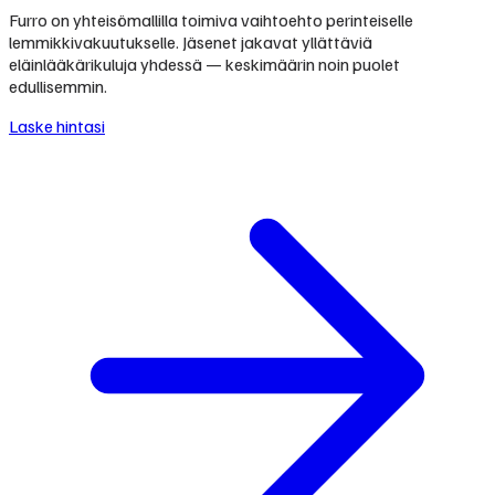
Furro on yhteisömallilla toimiva vaihtoehto perinteiselle
lemmikkivakuutukselle. Jäsenet jakavat yllättäviä
eläinlääkärikuluja yhdessä — keskimäärin noin puolet
edullisemmin.
Laske hintasi