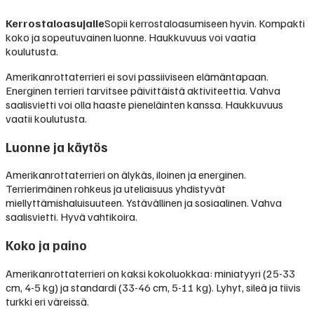
Kerrostaloasujalle
Sopii kerrostaloasumiseen hyvin. Kompakti
koko ja sopeutuvainen luonne. Haukkuvuus voi vaatia
koulutusta.
Amerikanrottaterrieri ei sovi passiiviseen elämäntapaan.
Energinen terrieri tarvitsee päivittäistä aktiviteettia. Vahva
saalisvietti voi olla haaste pieneläinten kanssa. Haukkuvuus
vaatii koulutusta.
Luonne ja käytös
Amerikanrottaterrieri on älykäs, iloinen ja energinen.
Terrierimäinen rohkeus ja uteliaisuus yhdistyvät
miellyttämishaluisuuteen. Ystävällinen ja sosiaalinen. Vahva
saalisvietti. Hyvä vahtikoira.
Koko ja paino
Amerikanrottaterrieri on kaksi kokoluokkaa: miniatyyri (25-33
cm, 4-5 kg) ja standardi (33-46 cm, 5-11 kg). Lyhyt, sileä ja tiivis
turkki eri väreissä.