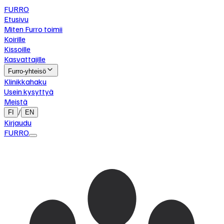
FURRO
Etusivu
Miten Furro toimii
Koirille
Kissoille
Kasvattajille
Furro-yhteisö
Klinikkahaku
Usein kysyttyä
Meistä
/
FI
EN
Kirjaudu
FURRO