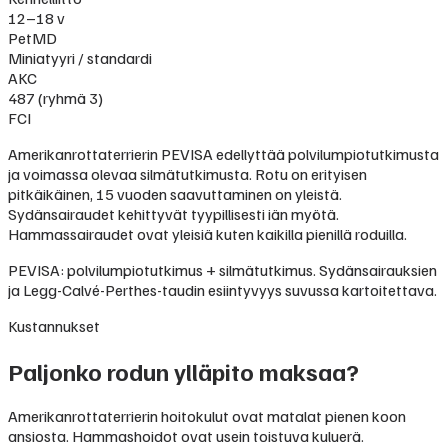
12–18 v
PetMD
Miniatyyri / standardi
AKC
487 (ryhmä 3)
FCI
Amerikanrottaterrierin PEVISA edellyttää polvilumpiotutkimusta
ja voimassa olevaa silmätutkimusta. Rotu on erityisen
pitkäikäinen, 15 vuoden saavuttaminen on yleistä.
Sydänsairaudet kehittyvät tyypillisesti iän myötä.
Hammassairaudet ovat yleisiä kuten kaikilla pienillä roduilla.
PEVISA: polvilumpiotutkimus + silmätutkimus. Sydänsairauksien
ja Legg-Calvé-Perthes-taudin esiintyvyys suvussa kartoitettava.
Kustannukset
Paljonko rodun ylläpito maksaa?
Amerikanrottaterrierin hoitokulut ovat matalat pienen koon
ansiosta. Hammashoidot ovat usein toistuva kuluerä.