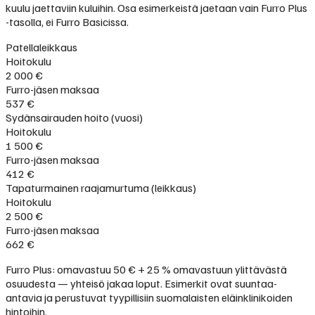
kuulu jaettaviin kuluihin. Osa esimerkeistä jaetaan vain Furro Plus
-tasolla, ei Furro Basicissa.
Patellaleikkaus
Hoitokulu
2 000 €
Furro-jäsen maksaa
537 €
Sydänsairauden hoito (vuosi)
Hoitokulu
1 500 €
Furro-jäsen maksaa
412 €
Tapaturmainen raajamurtuma (leikkaus)
Hoitokulu
2 500 €
Furro-jäsen maksaa
662 €
Furro Plus: omavastuu 50 € + 25 % omavastuun ylittävästä
osuudesta — yhteisö jakaa loput. Esimerkit ovat suuntaa-
antavia ja perustuvat tyypillisiin suomalaisten eläinklinikoiden
hintoihin.