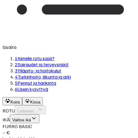
Sisältö
1
Kenelle rotu sopii?
2
Sairaudet ja terveysriskit
3
Ylläpito- ja hoitokulut
4
Turkinhoito, liikunta ja arki
5
Pennut ja hankinta
6
Usein kysyttyä
Koira
Kissa
ROTU
Ladataan...
IKÄ
Valitse ikä
FURRO BASIC
-- €