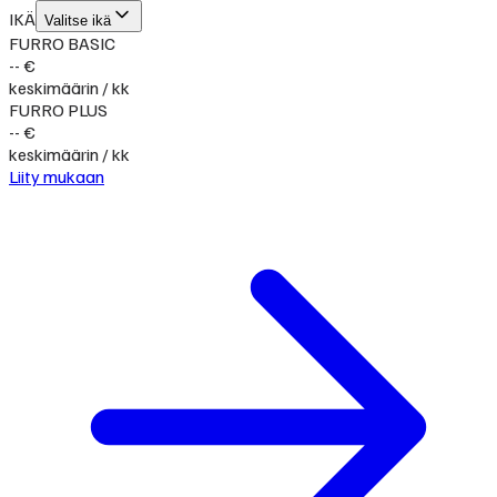
IKÄ
Valitse ikä
FURRO BASIC
-- €
keskimäärin / kk
FURRO PLUS
-- €
keskimäärin / kk
Liity mukaan