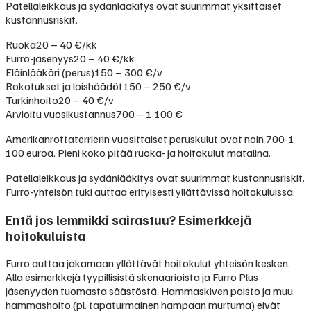
Patellaleikkaus ja sydänlääkitys ovat suurimmat yksittäiset
kustannusriskit.
Ruoka
20 – 40 €/kk
Furro-jäsenyys
20 – 40 €/kk
Eläinlääkäri (perus)
150 – 300 €/v
Rokotukset ja loishäädöt
150 – 250 €/v
Turkinhoito
20 – 40 €/v
Arvioitu vuosikustannus
700 – 1 100 €
Amerikanrottaterrierin vuosittaiset peruskulut ovat noin 700-1
100 euroa. Pieni koko pitää ruoka- ja hoitokulut matalina.
Patellaleikkaus ja sydänlääkitys ovat suurimmat kustannusriskit.
Furro-yhteisön tuki auttaa erityisesti yllättävissä hoitokuluissa.
Entä jos lemmikki sairastuu? Esimerkkejä
hoitokuluista
Furro auttaa jakamaan yllättävät hoitokulut yhteisön kesken.
Alla esimerkkejä tyypillisistä skenaarioista ja Furro Plus -
jäsenyyden tuomasta säästöstä. Hammaskiven poisto ja muu
hammashoito (pl. tapaturmainen hampaan murtuma) eivät