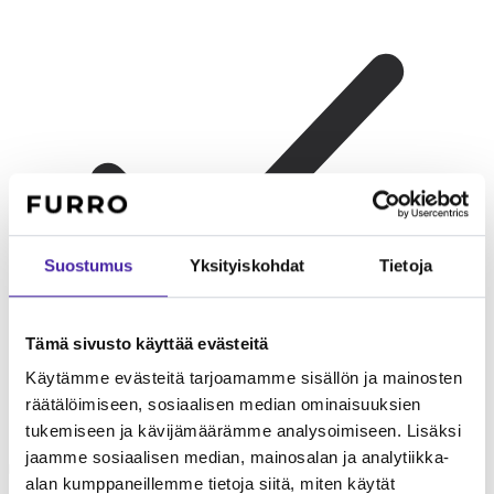
Suostumus
Yksityiskohdat
Tietoja
Tämä sivusto käyttää evästeitä
Käytämme evästeitä tarjoamamme sisällön ja mainosten
räätälöimiseen, sosiaalisen median ominaisuuksien
Lapsiperheelle
Leikkisä ja energinen kumppani lapsille.
tukemiseen ja kävijämäärämme analysoimiseen. Lisäksi
Kestävämpi rakenne kuin monilla pienillä roduilla. Kärsivällinen
jaamme sosiaalisen median, mainosalan ja analytiikka-
lasten kanssa.
alan kumppaneillemme tietoja siitä, miten käytät