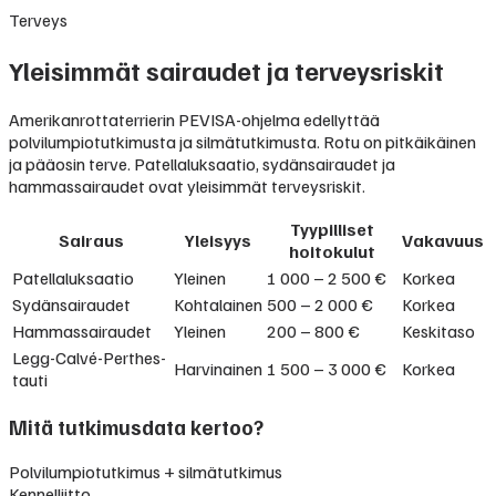
Terveys
Yleisimmät sairaudet ja terveysriskit
Amerikanrottaterrierin PEVISA-ohjelma edellyttää
polvilumpiotutkimusta ja silmätutkimusta. Rotu on pitkäikäinen
ja pääosin terve. Patellaluksaatio, sydänsairaudet ja
hammassairaudet ovat yleisimmät terveysriskit.
Tyypilliset
Sairaus
Yleisyys
Vakavuus
hoitokulut
Patellaluksaatio
Yleinen
1 000 – 2 500 €
Korkea
Sydänsairaudet
Kohtalainen
500 – 2 000 €
Korkea
Hammassairaudet
Yleinen
200 – 800 €
Keskitaso
Legg-Calvé-Perthes-
Harvinainen
1 500 – 3 000 €
Korkea
tauti
Mitä tutkimusdata kertoo?
Polvilumpiotutkimus + silmätutkimus
Kennelliitto