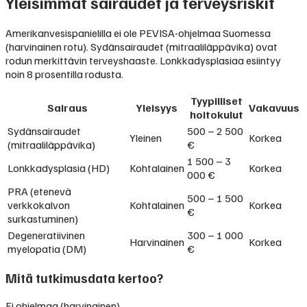
Yleisimmät sairaudet ja terveysriskit
Amerikanvesispanielilla ei ole PEVISA-ohjelmaa Suomessa
(harvinainen rotu). Sydänsairaudet (mitraaliläppävika) ovat
rodun merkittävin terveyshaaste. Lonkkadysplasiaa esiintyy
noin 8 prosentilla rodusta.
Tyypilliset
Sairaus
Yleisyys
Vakavuus
hoitokulut
Sydänsairaudet
500 – 2 500
Yleinen
Korkea
(mitraaliläppävika)
€
1 500 – 3
Lonkkadysplasia (HD)
Kohtalainen
Korkea
000 €
PRA (etenevä
500 – 1 500
verkkokalvon
Kohtalainen
Korkea
€
surkastuminen)
Degeneratiivinen
300 – 1 000
Harvinainen
Korkea
myelopatia (DM)
€
Mitä tutkimusdata kertoo?
Ei ohjelmaa (harvinainen)