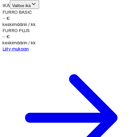
IKÄ
Valitse ikä
FURRO BASIC
-- €
keskimäärin / kk
FURRO PLUS
-- €
keskimäärin / kk
Liity mukaan