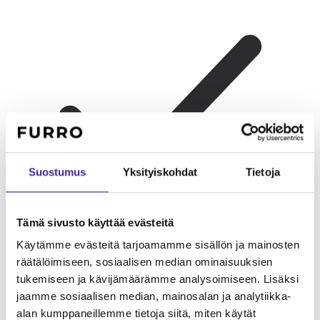
Suostumus
Yksityiskohdat
Tietoja
Tämä sivusto käyttää evästeitä
Käytämme evästeitä tarjoamamme sisällön ja mainosten
räätälöimiseen, sosiaalisen median ominaisuuksien
Lapsiperheelle
Erinomainen perhekoira. Leikkisä, energinen ja
tukemiseen ja kävijämäärämme analysoimiseen. Lisäksi
kärsivällinen lasten kanssa. Kestävä rakenne.
jaamme sosiaalisen median, mainosalan ja analytiikka-
alan kumppaneillemme tietoja siitä, miten käytät