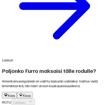
Laskuri
Paljonko Furro maksaisi tälle rodulle?
Amerikanvesispanieli on valittu laskuriin valmiiksi. Valitse vielä
lemmikkisi ikä, niin näet arvion kuukausiosuudesta.
Koira
Kissa
ROTU
Ladataan...