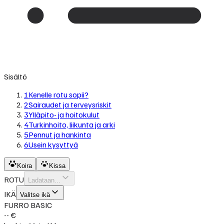
Sisältö
1
Kenelle rotu sopii?
2
Sairaudet ja terveysriskit
3
Ylläpito- ja hoitokulut
4
Turkinhoito, liikunta ja arki
5
Pennut ja hankinta
6
Usein kysyttyä
Koira
Kissa
ROTU
Ladataan...
IKÄ
Valitse ikä
FURRO BASIC
-- €