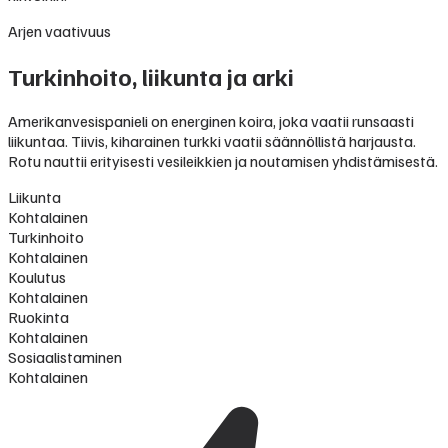
Arjen vaativuus
Turkinhoito, liikunta ja arki
Amerikanvesispanieli on energinen koira, joka vaatii runsaasti
liikuntaa. Tiivis, kiharainen turkki vaatii säännöllistä harjausta.
Rotu nauttii erityisesti vesileikkien ja noutamisen yhdistämisestä.
Liikunta
Kohtalainen
Turkinhoito
Kohtalainen
Koulutus
Kohtalainen
Ruokinta
Kohtalainen
Sosiaalistaminen
Kohtalainen