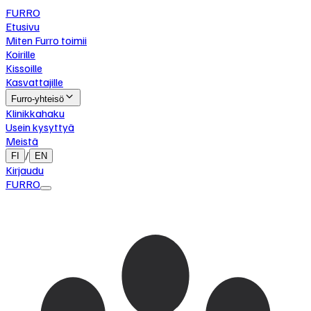
FURRO
Etusivu
Miten Furro toimii
Koirille
Kissoille
Kasvattajille
Furro-yhteisö
Klinikkahaku
Usein kysyttyä
Meistä
/
FI
EN
Kirjaudu
FURRO