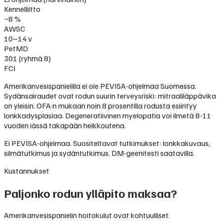
Kennelliitto
~8 %
AWSC
10–14 v
PetMD
301 (ryhmä 8)
FCI
Amerikanvesispanielilla ei ole PEVISA-ohjelmaa Suomessa.
Sydänsairaudet ovat rodun suurin terveysriski: mitraaliläppävika
on yleisin. OFA:n mukaan noin 8 prosentilla rodusta esiintyy
lonkkadysplasiaa. Degeneratiivinen myelopatia voi ilmetä 8-11
vuoden iässä takapään heikkoutena.
Ei PEVISA-ohjelmaa. Suositeltavat tutkimukset: lonkkakuvaus,
silmätutkimus ja sydäntutkimus. DM-geenitesti saatavilla.
Kustannukset
Paljonko rodun ylläpito maksaa?
Amerikanvesispanielin hoitokulut ovat kohtuulliset.