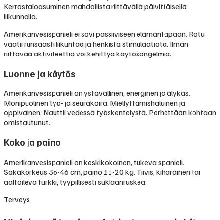
Kerrostaloasuminen mahdollista riittävällä päivittäisellä
liikunnalla.
Amerikanvesispanieli ei sovi passiiviseen elämäntapaan. Rotu
vaatii runsaasti liikuntaa ja henkistä stimulaatiota. Ilman
riittävää aktiviteettia voi kehittyä käytösongelmia.
Luonne ja käytös
Amerikanvesispanieli on ystävällinen, energinen ja älykäs.
Monipuolinen työ- ja seurakoira. Miellyttämishaluinen ja
oppivainen. Nauttii vedessä työskentelystä. Perhettään kohtaan
omistautunut.
Koko ja paino
Amerikanvesispanieli on keskikokoinen, tukeva spanieli.
Säkäkorkeus 36-46 cm, paino 11-20 kg. Tiivis, kiharainen tai
aaltoileva turkki, tyypillisesti suklaanruskea.
Terveys