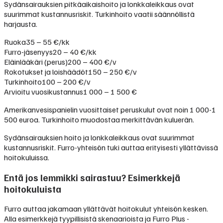
Sydänsairauksien pitkäaikaishoito ja lonkkaleikkaus ovat
suurimmat kustannusriskit. Turkinhoito vaatii säännöllistä
harjausta.
Ruoka
35 – 55 €/kk
Furro-jäsenyys
20 – 40 €/kk
Eläinlääkäri (perus)
200 – 400 €/v
Rokotukset ja loishäädöt
150 – 250 €/v
Turkinhoito
100 – 200 €/v
Arvioitu vuosikustannus
1 000 – 1 500 €
Amerikanvesispanielin vuosittaiset peruskulut ovat noin 1 000-1
500 euroa. Turkinhoito muodostaa merkittävän kuluerän.
Sydänsairauksien hoito ja lonkkaleikkaus ovat suurimmat
kustannusriskit. Furro-yhteisön tuki auttaa erityisesti yllättävissä
hoitokuluissa.
Entä jos lemmikki sairastuu? Esimerkkejä
hoitokuluista
Furro auttaa jakamaan yllättävät hoitokulut yhteisön kesken.
Alla esimerkkejä tyypillisistä skenaarioista ja Furro Plus -