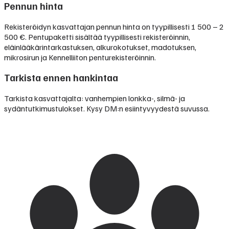
Pennun hinta
Rekisteröidyn kasvattajan pennun hinta on tyypillisesti
1 500 – 2
500 €
.
Pentupaketti sisältää tyypillisesti rekisteröinnin,
eläinlääkärintarkastuksen, alkurokotukset, madotuksen,
mikrosirun ja Kennelliiton penturekisteröinnin.
Tarkista ennen hankintaa
Tarkista kasvattajalta: vanhempien lonkka-, silmä- ja
sydäntutkimustulokset. Kysy DM:n esiintyvyydestä suvussa.