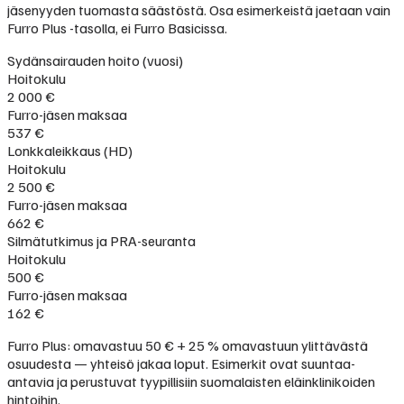
jäsenyyden tuomasta säästöstä. Osa esimerkeistä jaetaan vain
Furro Plus -tasolla, ei Furro Basicissa.
Sydänsairauden hoito (vuosi)
Hoitokulu
2 000 €
Furro-jäsen maksaa
537 €
Lonkkaleikkaus (HD)
Hoitokulu
2 500 €
Furro-jäsen maksaa
662 €
Silmätutkimus ja PRA-seuranta
Hoitokulu
500 €
Furro-jäsen maksaa
162 €
Furro Plus: omavastuu 50 € + 25 % omavastuun ylittävästä
osuudesta — yhteisö jakaa loput. Esimerkit ovat suuntaa-
antavia ja perustuvat tyypillisiin suomalaisten eläinklinikoiden
hintoihin.