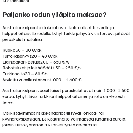
Kustannukset
Paljonko rodun ylläpito maksaa?
Australiankelpien hoitokulut ovat kohtuulliset terveelle ja
helppohoitoiselle rodulle. Lyhyt turkki ja hyvä yleisterveys pitävät
peruskulut matalina.
Ruoka
50 – 80 €/kk
Furro-jäsenyys
20 – 40 €/kk
Eläinlääkäri (perus)
200 – 350 €/v
Rokotukset ja loishäädöt
150 – 250 €/v
Turkinhoito
30 – 60 €/v
Arvioitu vuosikustannus
1 000 – 1 600 €
Australiankelpien vuosittaiset peruskulut ovat noin 1 000–1 600
euroa. Lyhyt, tiivis turkki on helppohoitoinen ja rotu on yleisesti
terve.
Merkittävimmät riskiskenaariot liittyvät lonkka- tai
kyynärdysplasiaan. Leikkaushoito voi maksaa tuhansia euroja,
jolloin Furro-yhteisön tuki on erityisen arvokasta.