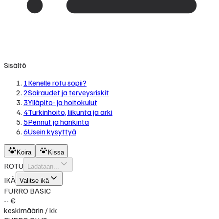
Sisältö
1
Kenelle rotu sopii?
2
Sairaudet ja terveysriskit
3
Ylläpito- ja hoitokulut
4
Turkinhoito, liikunta ja arki
5
Pennut ja hankinta
6
Usein kysyttyä
Koira
Kissa
ROTU
Ladataan...
IKÄ
Valitse ikä
FURRO BASIC
-- €
keskimäärin / kk