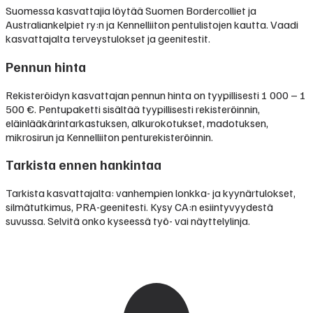
Suomessa kasvattajia löytää Suomen Bordercolliet ja
Australiankelpiet ry:n ja Kennelliiton pentulistojen kautta. Vaadi
kasvattajalta terveystulokset ja geenitestit.
Pennun hinta
Rekisteröidyn kasvattajan pennun hinta on tyypillisesti
1 000 – 1
500 €
.
Pentupaketti sisältää tyypillisesti rekisteröinnin,
eläinlääkärintarkastuksen, alkurokotukset, madotuksen,
mikrosirun ja Kennelliiton penturekisteröinnin.
Tarkista ennen hankintaa
Tarkista kasvattajalta: vanhempien lonkka- ja kyynärtulokset,
silmätutkimus, PRA-geenitesti. Kysy CA:n esiintyvyydestä
suvussa. Selvitä onko kyseessä työ- vai näyttelylinja.