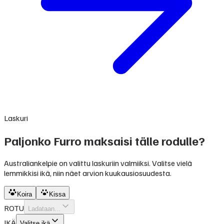
Laskuri
Paljonko Furro maksaisi tälle rodulle?
Australiankelpie on valittu laskuriin valmiiksi. Valitse vielä
lemmikkisi ikä, niin näet arvion kuukausiosuudesta.
Koira
Kissa
ROTU
Ladataan...
IKÄ
Valitse ikä