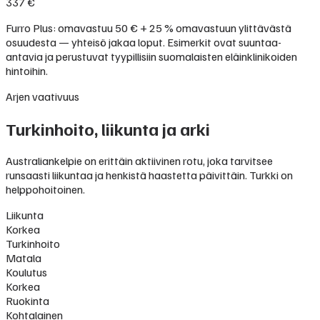
337 €
Furro Plus: omavastuu 50 € + 25 % omavastuun ylittävästä
osuudesta — yhteisö jakaa loput. Esimerkit ovat suuntaa-
antavia ja perustuvat tyypillisiin suomalaisten eläinklinikoiden
hintoihin.
Arjen vaativuus
Turkinhoito, liikunta ja arki
Australiankelpie on erittäin aktiivinen rotu, joka tarvitsee
runsaasti liikuntaa ja henkistä haastetta päivittäin. Turkki on
helppohoitoinen.
Liikunta
Korkea
Turkinhoito
Matala
Koulutus
Korkea
Ruokinta
Kohtalainen