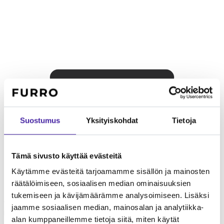
Suostumus
Yksityiskohdat
Tietoja
Tämä sivusto käyttää evästeitä
Käytämme evästeitä tarjoamamme sisällön ja mainosten
räätälöimiseen, sosiaalisen median ominaisuuksien
Lapsiperheelle
Kelpie kiintyy perheeseensä, mutta paimenvietti
tukemiseen ja kävijämäärämme analysoimiseen. Lisäksi
voi ilmetä lasten paimennuksena. Vaatii johdonmukaista
jaamme sosiaalisen median, mainosalan ja analytiikka-
koulutusta ja valvontaa pienten lasten kanssa.
alan kumppaneillemme tietoja siitä, miten käytät