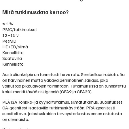
Mitä tutkimusdata kertoo?
< 1 %
PMC/tutkimukset
12–15 v
PetMD
HD/ED/silmä
Kennelliitto
Saatavilla
Kennelliitto
Australiankelpie on tunnetusti terve rotu. Serebellaari-abiotrofia
on harvinainen mutta vakava perinnöllinen sairaus, joka
vaikuttaa pikkuaivojen toimintaan. Tutkimuksissa on tunnistettu
kaksi merkittävää riskigeeniä (CFA9 ja CFA20).
PEVISA: lonkka- ja kyynärtutkimus, silmätutkimus. Suositukset:
CA-geenitesti saatavilla tutkimuskäyttöön. PRA-geenitesti
suositeltava. Jalostuskoirien terveystarkastus ennen astutusta
on olennaista.