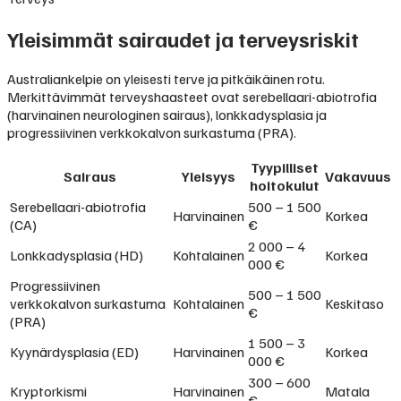
Yleisimmät sairaudet ja terveysriskit
Australiankelpie on yleisesti terve ja pitkäikäinen rotu.
Merkittävimmät terveyshaasteet ovat serebellaari-abiotrofia
(harvinainen neurologinen sairaus), lonkkadysplasia ja
progressiivinen verkkokalvon surkastuma (PRA).
Tyypilliset
Sairaus
Yleisyys
Vakavuus
hoitokulut
Serebellaari-abiotrofia
500 – 1 500
Harvinainen
Korkea
(CA)
€
2 000 – 4
Lonkkadysplasia (HD)
Kohtalainen
Korkea
000 €
Progressiivinen
500 – 1 500
verkkokalvon surkastuma
Kohtalainen
Keskitaso
€
(PRA)
1 500 – 3
Kyynärdysplasia (ED)
Harvinainen
Korkea
000 €
300 – 600
Kryptorkismi
Harvinainen
Matala
€