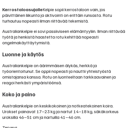
Kerrostaloasujalle
Kelpie sopii kerrostaloon vain, jos
päivittäinen liikunta ja aktivointi on erittäin runsasta. Rotu
turhautuu nopeasti ilman riittävää tekemistä.
Australiankelpie ei sovi passiiviseen elämäntyyliin. Ilman riittävää
työtä ja henkistä haastetta rotu kehittää nopeasti
ongelmakäyttäytymistä.
Luonne ja käytös
Australiankelpie on äärimmäisen älykäs, herkkä ja
työorientoitunut. Se oppii nopeasti ja nauttii yhteistyöstä
omistajansa kanssa. Rotu on luonteeltaan tarkkaavainen ja
reagoi herkästi ympäristöönsä.
Koko ja paino
Australiankelpie on keskikokoinen ja notkeatekoinen koira.
Urokset painavat 17–23 kg ja nartut 14–18 kg, säkäkorkeus
uroksilla 46–51 cm ja nartuilla 41–46 cm.
Terveys