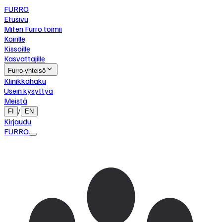
FURRO
Etusivu
Miten Furro toimii
Koirille
Kissoille
Kasvattajille
Furro-yhteisö
Klinikkahaku
Usein kysyttyä
Meistä
/
FI
EN
Kirjaudu
FURRO