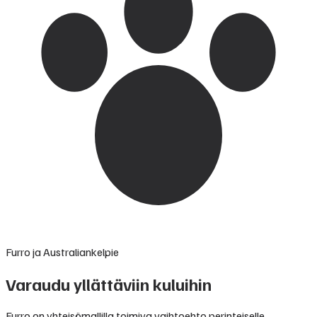
Furro ja Australiankelpie
Varaudu yllättäviin kuluihin
Furro on yhteisömallilla toimiva vaihtoehto perinteiselle