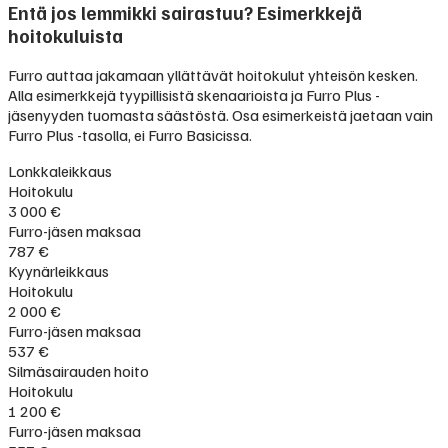
Entä jos lemmikki sairastuu? Esimerkkejä
hoitokuluista
Furro auttaa jakamaan yllättävät hoitokulut yhteisön kesken.
Alla esimerkkejä tyypillisistä skenaarioista ja Furro Plus -
jäsenyyden tuomasta säästöstä. Osa esimerkeistä jaetaan vain
Furro Plus -tasolla, ei Furro Basicissa.
Lonkkaleikkaus
Hoitokulu
3 000 €
Furro-jäsen maksaa
787 €
Kyynärleikkaus
Hoitokulu
2 000 €
Furro-jäsen maksaa
537 €
Silmäsairauden hoito
Hoitokulu
1 200 €
Furro-jäsen maksaa