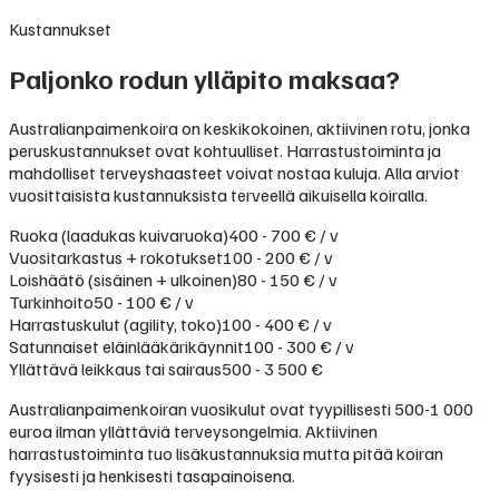
Kustannukset
Paljonko rodun ylläpito maksaa?
Australianpaimenkoira on keskikokoinen, aktiivinen rotu, jonka
peruskustannukset ovat kohtuulliset. Harrastustoiminta ja
mahdolliset terveyshaasteet voivat nostaa kuluja. Alla arviot
vuosittaisista kustannuksista terveellä aikuisella koiralla.
Ruoka (laadukas kuivaruoka)
400 - 700 € / v
Vuositarkastus + rokotukset
100 - 200 € / v
Loishäätö (sisäinen + ulkoinen)
80 - 150 € / v
Turkinhoito
50 - 100 € / v
Harrastuskulut (agility, toko)
100 - 400 € / v
Satunnaiset eläinlääkärikäynnit
100 - 300 € / v
Yllättävä leikkaus tai sairaus
500 - 3 500 €
Australianpaimenkoiran vuosikulut ovat tyypillisesti 500-1 000
euroa ilman yllättäviä terveysongelmia. Aktiivinen
harrastustoiminta tuo lisäkustannuksia mutta pitää koiran
fyysisesti ja henkisesti tasapainoisena.