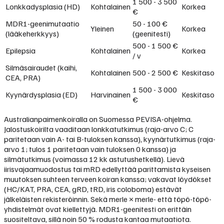
1 500 - 3 500
Lonkkadysplasia (HD)
Kohtalainen
Korkea
€
MDR1-geenimutaatio
50 - 100 €
Yleinen
Korkea
(lääkeherkkyys)
(geenitesti)
500 - 1 500 €
Epilepsia
Kohtalainen
Korkea
/ v
Silmäsairaudet (kaihi,
Kohtalainen
500 - 2 500 €
Keskitaso
CEA, PRA)
1 500 - 3 000
Kyynärdysplasia (ED)
Harvinainen
Keskitaso
€
Australianpaimenkoiralla on Suomessa PEVISA-ohjelma.
Jalostuskoirilta vaaditaan lonkkatutkimus (raja-arvo C; C
paritetaan vain A- tai B-tuloksen kanssa), kyynärtutkimus (raja-
arvo 1; tulos 1 paritetaan vain tuloksen 0 kanssa) ja
silmätutkimus (voimassa 12 kk astutushetkellä). Lievä
iirisvajaamuodostus tai mRD edellyttää parittamista kyseisen
muutoksen suhteen terveen koiran kanssa; vakavat löydökset
(HC/KAT, PRA, CEA, gRD, tRD, iris coloboma) estävät
jälkeläisten rekisteröinnin. Sekä merle × merle- että töpö-töpö-
yhdistelmät ovat kiellettyjä. MDR1-geenitesti on erittäin
suositeltava, sillä noin 50 % rodusta kantaa mutaatiota.