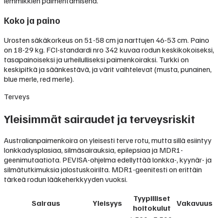
lemmikkien paimentamisena.
Koko ja paino
Urosten säkäkorkeus on 51-58 cm ja narttujen 46-53 cm. Paino
on 18-29 kg. FCI-standardi nro 342 kuvaa rodun keskikokoiseksi,
tasapainoiseksi ja urheilulliseksi paimenkoiraksi. Turkki on
keskipitkä ja säänkestävä, ja värit vaihtelevat (musta, punainen,
blue merle, red merle).
Terveys
Yleisimmät sairaudet ja terveysriskit
Australianpaimenkoira on yleisesti terve rotu, mutta sillä esiintyy
lonkkadysplasiaa, silmäsairauksia, epilepsiaa ja MDR1-
geenimutaatiota. PEVISA-ohjelma edellyttää lonkka-, kyynär- ja
silmätutkimuksia jalostuskoirilta. MDR1-geenitesti on erittäin
tärkeä rodun lääkeherkkyyden vuoksi.
Tyypilliset
Sairaus
Yleisyys
Vakavuus
hoitokulut