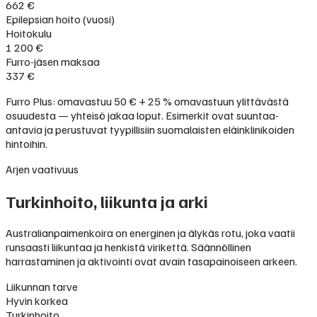
662 €
Epilepsian hoito (vuosi)
Hoitokulu
1 200 €
Furro-jäsen maksaa
337 €
Furro Plus: omavastuu 50 € + 25 % omavastuun ylittävästä
osuudesta — yhteisö jakaa loput. Esimerkit ovat suuntaa-
antavia ja perustuvat tyypillisiin suomalaisten eläinklinikoiden
hintoihin.
Arjen vaativuus
Turkinhoito, liikunta ja arki
Australianpaimenkoira on energinen ja älykäs rotu, joka vaatii
runsaasti liikuntaa ja henkistä virikettä. Säännöllinen
harrastaminen ja aktivointi ovat avain tasapainoiseen arkeen.
Liikunnan tarve
Hyvin korkea
Turkinhoito