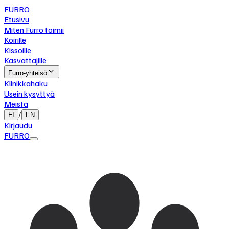
FURRO
Etusivu
Miten Furro toimii
Koirille
Kissoille
Kasvattajille
Furro-yhteisö
Klinikkahaku
Usein kysyttyä
Meistä
/
FI
EN
Kirjaudu
FURRO