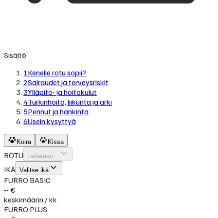
Sisältö
1
Kenelle rotu sopii?
2
Sairaudet ja terveysriskit
3
Ylläpito- ja hoitokulut
4
Turkinhoito, liikunta ja arki
5
Pennut ja hankinta
6
Usein kysyttyä
Koira
Kissa
ROTU
Ladataan...
IKÄ
Valitse ikä
FURRO BASIC
-- €
keskimäärin / kk
FURRO PLUS