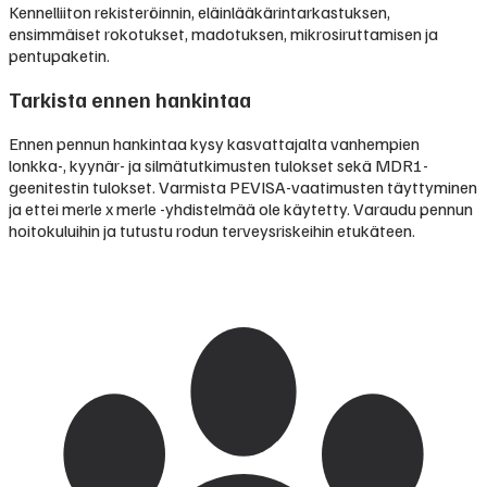
Kennelliiton rekisteröinnin, eläinlääkärintarkastuksen,
ensimmäiset rokotukset, madotuksen, mikrosiruttamisen ja
pentupaketin.
Tarkista ennen hankintaa
Ennen pennun hankintaa kysy kasvattajalta vanhempien
lonkka-, kyynär- ja silmätutkimusten tulokset sekä MDR1-
geenitestin tulokset. Varmista PEVISA-vaatimusten täyttyminen
ja ettei merle x merle -yhdistelmää ole käytetty. Varaudu pennun
hoitokuluihin ja tutustu rodun terveysriskeihin etukäteen.