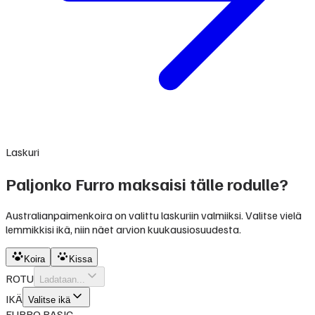
Laskuri
Paljonko Furro maksaisi tälle rodulle?
Australianpaimenkoira on valittu laskuriin valmiiksi. Valitse vielä
lemmikkisi ikä, niin näet arvion kuukausiosuudesta.
Koira
Kissa
ROTU
Ladataan...
IKÄ
Valitse ikä
FURRO BASIC