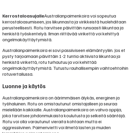
Kerrostaloasujalle
Australianpaimenkoira voi sopeutua
kerrostaloasumiseen, jos liikunnasta ja virikkeistä huolehditaan
perusteellisesti. Rotu tarvitsee päivittäin runsaasti liikuntaa ja
henkistä työskentelyä. Ilman riittävää virikettä voi kehittyä
ongelmakäyttäytymistä.
Australianpaimenkoira ei sovi passiiviseen elämäntyyliin. Jos et
pysty tarjoamaan päivittäin 1-2 tuntia aktiivista liikuntaa ja
henkistä virikettä, rotu turhautuu ja voi kehittää
ongelmakäyttäytymistä. Tutustu rauhallisempiin vaihtoehtoihin
rotuvertailussa.
Luonne ja käytös
Australianpaimenkoira on äärimmäisen älykäs, energinen ja
työhaluinen. Rotu on omistautunut omistajalleen ja seuraa
mielellään kaikkialle. Australianpaimenkoira on vahva oppija,
joka tarvitsee johdonmukaista koulutusta ja selkeitä sääntöjä.
Rotu voi olla varautunut vieraita kohtaan mutta ei
aggressiivinen. Paimenvietti voi ilmetä lasten ja muiden