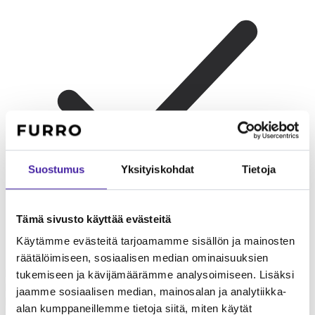
Suostumus
Yksityiskohdat
Tietoja
Tämä sivusto käyttää evästeitä
Käytämme evästeitä tarjoamamme sisällön ja mainosten
Perhekoiraksi
Australianpaimenkoira on lojaali ja kiintyvä
räätälöimiseen, sosiaalisen median ominaisuuksien
perhekoira. Rotu tulee hyvin toimeen lasten kanssa ja suojelee
tukemiseen ja kävijämäärämme analysoimiseen. Lisäksi
perhettään. Aktiivinen perhe, joka ulkoilee ja harrastaa, tarjoaa
jaamme sosiaalisen median, mainosalan ja analytiikka-
parhaan ympäristön.
alan kumppaneillemme tietoja siitä, miten käytät