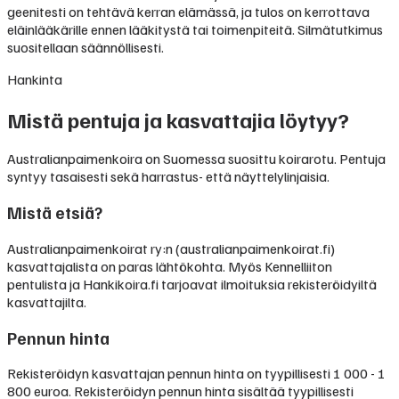
geenitesti on tehtävä kerran elämässä, ja tulos on kerrottava
eläinlääkärille ennen lääkitystä tai toimenpiteitä. Silmätutkimus
suositellaan säännöllisesti.
Hankinta
Mistä pentuja ja kasvattajia löytyy?
Australianpaimenkoira on Suomessa suosittu koirarotu. Pentuja
syntyy tasaisesti sekä harrastus- että näyttelylinjaisia.
Mistä etsiä?
Australianpaimenkoirat ry:n (australianpaimenkoirat.fi)
kasvattajalista on paras lähtökohta. Myös Kennelliiton
pentulista ja Hankikoira.fi tarjoavat ilmoituksia rekisteröidyiltä
kasvattajilta.
Pennun hinta
Rekisteröidyn kasvattajan pennun hinta on tyypillisesti
1 000 - 1
800 euroa
.
Rekisteröidyn pennun hinta sisältää tyypillisesti