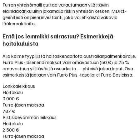
Furron yhteisömalli auttaa varautumaan yllättäviin
eläinlääkärikuluihin jakamalla riskin yhteisön kesken. MDR1-
geenitesti on pieni investointi, joka voi ehkäistä vakavia
lääkereaktioita.
Entä jos lemmikki sairastuu? Esimerkkejä
hoitokuluista
Alla kolme tyypillistä hoitoskenaariota australianpaimenkoiralle.
Furro Plus -jäsenenä maksat vain omavastuun (50 €) ja 25 %
omavastuun ylittävästä osuudesta — yhteisö jakaa loput. Osa
esimerkeistä jaetaan vain Furro Plus -tasolla, ei Furro Basicissa.
Lonkkaleikkaus
Hoitokulu
3 000 €
Furro-jäsen maksaa
787 €
Ristisidevamman leikkaus
Hoitokulu
2 500 €
Furro-jäsen maksaa