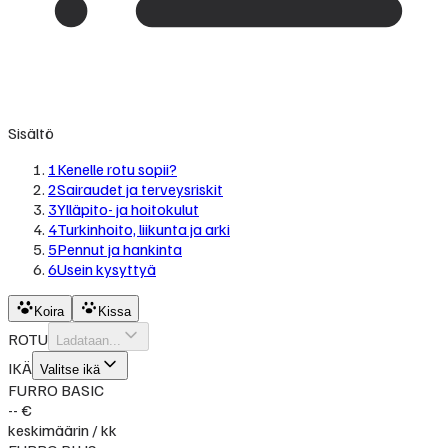
Sisältö
1
Kenelle rotu sopii?
2
Sairaudet ja terveysriskit
3
Ylläpito- ja hoitokulut
4
Turkinhoito, liikunta ja arki
5
Pennut ja hankinta
6
Usein kysyttyä
Koira
Kissa
ROTU
Ladataan...
IKÄ
Valitse ikä
FURRO BASIC
-- €
keskimäärin / kk