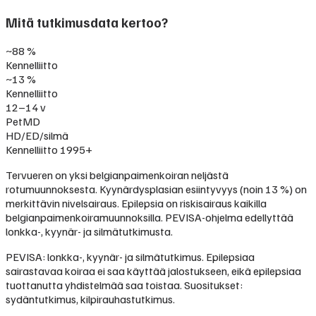
Mitä tutkimusdata kertoo?
~88 %
Kennelliitto
~13 %
Kennelliitto
12–14 v
PetMD
HD/ED/silmä
Kennelliitto 1995+
Tervueren on yksi belgianpaimenkoiran neljästä
rotumuunnoksesta. Kyynärdysplasian esiintyvyys (noin 13 %) on
merkittävin nivelsairaus. Epilepsia on riskisairaus kaikilla
belgianpaimenkoiramuunnoksilla. PEVISA-ohjelma edellyttää
lonkka-, kyynär- ja silmätutkimusta.
PEVISA: lonkka-, kyynär- ja silmätutkimus. Epilepsiaa
sairastavaa koiraa ei saa käyttää jalostukseen, eikä epilepsiaa
tuottanutta yhdistelmää saa toistaa. Suositukset:
sydäntutkimus, kilpirauhastutkimus.