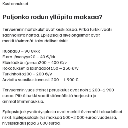
Kustannukset
Paljonko rodun ylläpito maksaa?
Tervuerenin hoitokulut ovat keskitasoa. Pitkä turkki vaatii
säännöllistä hoitoa. Epilepsia ja nivelongelmat ovat
merkittävimmät taloudelliset riskit.
Ruoka
60 – 90 €/kk
Furro-jäsenyys
20 – 40 €/kk
Eläinlääkäri (perus)
200 – 400 €/v
Rokotukset ja loishäädöt
150 – 250 €/v
Turkinhoito
100 – 200 €/v
Arvioitu vuosikustannus
1 200 – 1 900 €
Tervuerenin vuosittaiset peruskulut ovat noin 1 200–1 900
euroa. Pitkä turkki vaatii säännöllistä harjausta ja
ammattitrimmauksia.
Epilepsia ja kyynärdysplasia ovat merkittävimmät taloudelliset
riskit. Epilepsialääkitys maksaa 500–2 000 euroa vuodessa,
nivelleikkaus jopa 3 000 euroa.