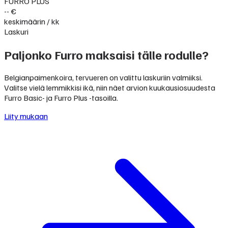
FURRO PLUS
-- €
keskimäärin / kk
Laskuri
Paljonko Furro maksaisi tälle rodulle?
Belgianpaimenkoira, tervueren on valittu laskuriin valmiiksi.
Valitse vielä lemmikkisi ikä, niin näet arvion kuukausiosuudesta
Furro Basic- ja Furro Plus -tasoilla.
Liity mukaan