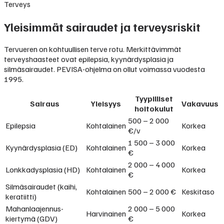
Terveys
Yleisimmät sairaudet ja terveysriskit
Tervueren on kohtuullisen terve rotu. Merkittävimmät
terveyshaasteet ovat epilepsia, kyynärdysplasia ja
silmäsairaudet. PEVISA-ohjelma on ollut voimassa vuodesta
1995.
Tyypilliset
Sairaus
Yleisyys
Vakavuus
hoitokulut
500 – 2 000
Epilepsia
Kohtalainen
Korkea
€/v
1 500 – 3 000
Kyynärdysplasia (ED)
Kohtalainen
Korkea
€
2 000 – 4 000
Lonkkadysplasia (HD)
Kohtalainen
Korkea
€
Silmäsairaudet (kaihi,
Kohtalainen
500 – 2 000 €
Keskitaso
keratiitti)
Mahanlaajennus-
2 000 – 5 000
Harvinainen
Korkea
kiertymä (GDV)
€