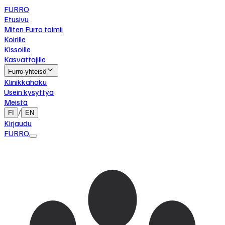
FURRO
Etusivu
Miten Furro toimii
Koirille
Kissoille
Kasvattajille
Furro-yhteisö
Klinikkahaku
Usein kysyttyä
Meistä
/
FI
EN
Kirjaudu
FURRO