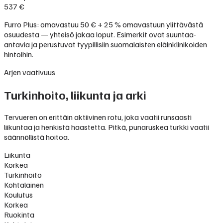
537 €
Furro Plus: omavastuu 50 € + 25 % omavastuun ylittävästä
osuudesta — yhteisö jakaa loput. Esimerkit ovat suuntaa-
antavia ja perustuvat tyypillisiin suomalaisten eläinklinikoiden
hintoihin.
Arjen vaativuus
Turkinhoito, liikunta ja arki
Tervueren on erittäin aktiivinen rotu, joka vaatii runsaasti
liikuntaa ja henkistä haastetta. Pitkä, punaruskea turkki vaatii
säännöllistä hoitoa.
Liikunta
Korkea
Turkinhoito
Kohtalainen
Koulutus
Korkea
Ruokinta