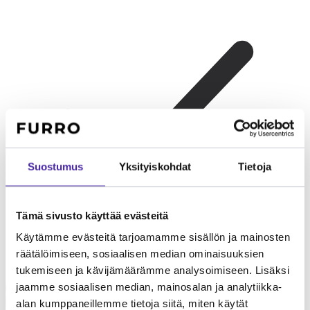
Suostumus
Yksityiskohdat
Tietoja
Tämä sivusto käyttää evästeitä
Käytämme evästeitä tarjoamamme sisällön ja mainosten
räätälöimiseen, sosiaalisen median ominaisuuksien
tukemiseen ja kävijämäärämme analysoimiseen. Lisäksi
Lapsiperheelle
Tervueren on perheeseensä omistautuva ja
lapsiystävällinen. Rotu on leikkisä ja suojeleva perheenjäseniään
jaamme sosiaalisen median, mainosalan ja analytiikka-
kohtaan.
alan kumppaneillemme tietoja siitä, miten käytät