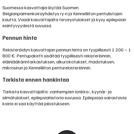
Suomessa kasvattajia löytää Suomen
Belgianpaimenkoirayhdistys ry:n ja Kennelliiton pentulistojen
kautta. Vaadi kasvattajalta terveystulokset ja kysy epilepsian
esiintyvyydestä suvussa.
Pennun hinta
Rekisteröidyn kasvattajan pennun hinta on tyypillisesti
1 200 – 1
800 €
.
Pentupaketti sisältää tyypillisesti rekisteröinnin,
eläinlääkärintarkastuksen, alkurokotukset, madotuksen,
mikrosirun ja Kennelliiton penturekisteröinnin.
Tarkista ennen hankintaa
Tarkista kasvattajalta: vanhempien lonkka-, kyynär- ja
silmätulokset, epilepsiahistoria suvussa. Epilepsiaa sairastavia
koiria ei saa käyttää jalostukseen.