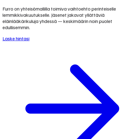
Furro on yhteisömallilla toimiva vaihtoehto perinteiselle
lemmikkivakuutukselle. Jäsenet jakavat yllättäviä
eläinlääkärikuluja yhdessä — keskimäärin noin puolet
edullisemmin.
Laske hintasi