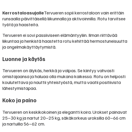
Kerrostaloasujalle
Tervueren sopii kerrostaloon vain erittäin
runsaalla päivittäisellä liikunnalla ja aktivoinnilla. Rotu tarvitsee
työtä ja haasteita.
Tervueren ei sovi passiiviseen elämäntyyliin. Ilman riittävää
liikuntaa ja henkistä haastetta rotu kehittää hermostuneisuutta
ja ongelmakäyttäytymistä.
Luonne ja käytös
Tervueren on älykäs, herkkä ja valpas. Se kiintyy vahvasti
omistajaansa ja haluaa olla mukana kaikessa. Rotu on helposti
koulutettava ja nauttii yhteistyöstä, mutta vaatii positiivista
lähestymistapaa.
Koko ja paino
Tervueren on keskikokoinen ja elegantti koira. Urokset painavat
25–30 kg ja nartut 20–25 kg, säkäkorkeus uroksilla 60–66 cm
ja nartuilla 56–62 cm.