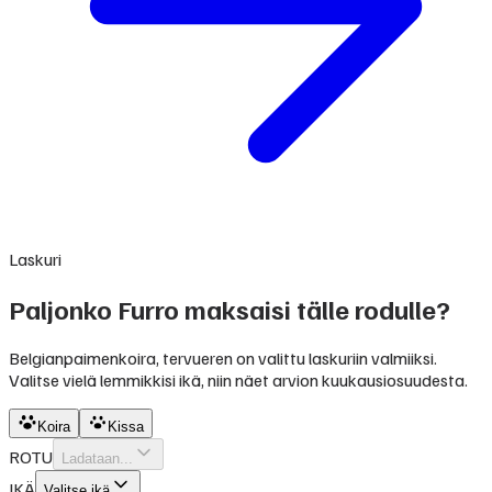
Laskuri
Paljonko Furro maksaisi tälle rodulle?
Belgianpaimenkoira, tervueren on valittu laskuriin valmiiksi.
Valitse vielä lemmikkisi ikä, niin näet arvion kuukausiosuudesta.
Koira
Kissa
ROTU
Ladataan...
IKÄ
Valitse ikä