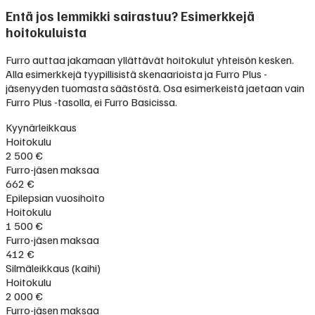
Entä jos lemmikki sairastuu? Esimerkkejä
hoitokuluista
Furro auttaa jakamaan yllättävät hoitokulut yhteisön kesken.
Alla esimerkkejä tyypillisistä skenaarioista ja Furro Plus -
jäsenyyden tuomasta säästöstä. Osa esimerkeistä jaetaan vain
Furro Plus -tasolla, ei Furro Basicissa.
Kyynärleikkaus
Hoitokulu
2 500 €
Furro-jäsen maksaa
662 €
Epilepsian vuosihoito
Hoitokulu
1 500 €
Furro-jäsen maksaa
412 €
Silmäleikkaus (kaihi)
Hoitokulu
2 000 €
Furro-jäsen maksaa