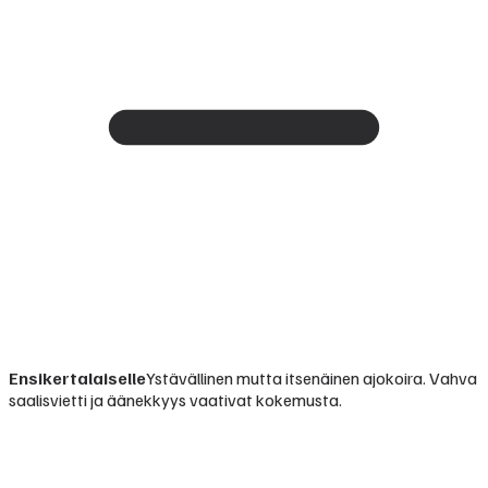
Ensikertalaiselle
Ystävällinen mutta itsenäinen ajokoira. Vahva
saalisvietti ja äänekkyys vaativat kokemusta.