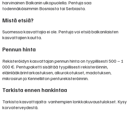
harvinainen Balkanin ulkopuolella. Pentuja saa
todennäköisimmin Bosniasta tai Serbiasta.
Mistä etsiä?
Suomessa kasvattajia ei ole. Pentuja voi etsiä balkanilaisten
kasvattajien kautta.
Pennun hinta
Rekisteröidyn kasvattajan pennun hinta on tyypillisesti
500 – 1
000 €
.
Pentupaketti sisältää tyypillisesti rekisteröinnin,
eläinlääkärintarkastuksen, alkurokotukset, madotuksen,
mikrosirun ja Kennelliiton penturekisteröinnin.
Tarkista ennen hankintaa
Tarkista kasvattajalta: vanhempien lonkkakuvaustulokset. Kysy
korvaterveydestä.