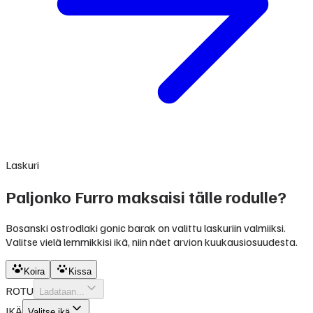
Laskuri
Paljonko Furro maksaisi tälle rodulle?
Bosanski ostrodlaki gonic barak on valittu laskuriin valmiiksi.
Valitse vielä lemmikkisi ikä, niin näet arvion kuukausiosuudesta.
Koira
Kissa
ROTU
Ladataan...
IKÄ
Valitse ikä