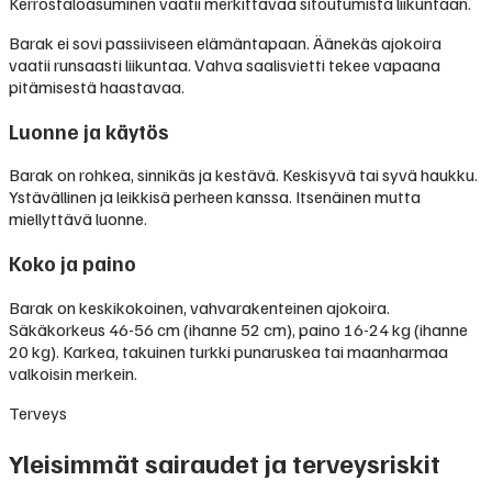
Kerrostaloasuminen vaatii merkittävää sitoutumista liikuntaan.
Barak ei sovi passiiviseen elämäntapaan. Äänekäs ajokoira
vaatii runsaasti liikuntaa. Vahva saalisvietti tekee vapaana
pitämisestä haastavaa.
Luonne ja käytös
Barak on rohkea, sinnikäs ja kestävä. Keskisyvä tai syvä haukku.
Ystävällinen ja leikkisä perheen kanssa. Itsenäinen mutta
miellyttävä luonne.
Koko ja paino
Barak on keskikokoinen, vahvarakenteinen ajokoira.
Säkäkorkeus 46-56 cm (ihanne 52 cm), paino 16-24 kg (ihanne
20 kg). Karkea, takuinen turkki punaruskea tai maanharmaa
valkoisin merkein.
Terveys
Yleisimmät sairaudet ja terveysriskit