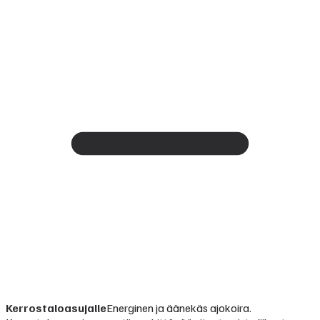
Kerrostaloasujalle
Energinen ja äänekäs ajokoira.