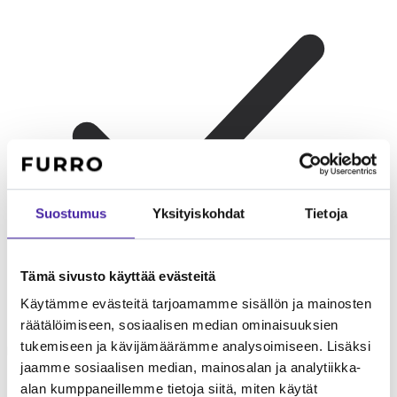
Suostumus
Yksityiskohdat
Tietoja
Tämä sivusto käyttää evästeitä
Käytämme evästeitä tarjoamamme sisällön ja mainosten
räätälöimiseen, sosiaalisen median ominaisuuksien
Lapsiperheelle
Ystävällinen ja kestävä perhekoira. Leikkisä ja
tukemiseen ja kävijämäärämme analysoimiseen. Lisäksi
kärsivällinen lasten kanssa.
jaamme sosiaalisen median, mainosalan ja analytiikka-
alan kumppaneillemme tietoja siitä, miten käytät