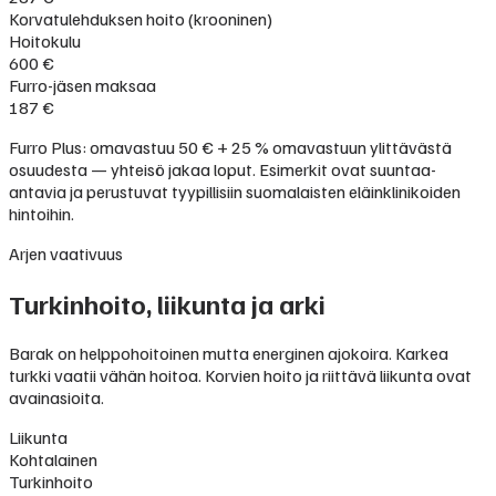
Korvatulehduksen hoito (krooninen)
Hoitokulu
600 €
Furro-jäsen maksaa
187 €
Furro Plus: omavastuu 50 € + 25 % omavastuun ylittävästä
osuudesta — yhteisö jakaa loput. Esimerkit ovat suuntaa-
antavia ja perustuvat tyypillisiin suomalaisten eläinklinikoiden
hintoihin.
Arjen vaativuus
Turkinhoito, liikunta ja arki
Barak on helppohoitoinen mutta energinen ajokoira. Karkea
turkki vaatii vähän hoitoa. Korvien hoito ja riittävä liikunta ovat
avainasioita.
Liikunta
Kohtalainen
Turkinhoito