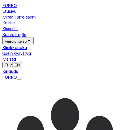
FURRO
Etusivu
Miten Furro toimii
Koirille
Kissoille
Kasvattajille
Furro-yhteisö
Klinikkahaku
Usein kysyttyä
Meistä
/
FI
EN
Kirjaudu
FURRO