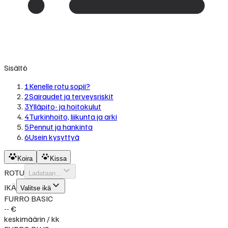
Sisältö
1
Kenelle rotu sopii?
2
Sairaudet ja terveysriskit
3
Ylläpito- ja hoitokulut
4
Turkinhoito, liikunta ja arki
5
Pennut ja hankinta
6
Usein kysyttyä
Koira
Kissa
ROTU
Ladataan...
IKÄ
Valitse ikä
FURRO BASIC
-- €
keskimäärin / kk