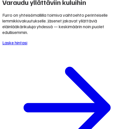
Varaudu yllättäviin kuluihin
Furro on yhteisömallilla toimiva vaihtoehto perinteiselle
lemmikkivakuutukselle. Jäsenet jakavat yllättäviä
eläinlääkärikuluja yhdessä — keskimäärin noin puolet
edullisemmin.
Laske hintasi