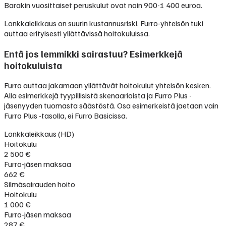
Barakin vuosittaiset peruskulut ovat noin 900-1 400 euroa.
Lonkkaleikkaus on suurin kustannusriski. Furro-yhteisön tuki
auttaa erityisesti yllättävissä hoitokuluissa.
Entä jos lemmikki sairastuu? Esimerkkejä
hoitokuluista
Furro auttaa jakamaan yllättävät hoitokulut yhteisön kesken.
Alla esimerkkejä tyypillisistä skenaarioista ja Furro Plus -
jäsenyyden tuomasta säästöstä. Osa esimerkeistä jaetaan vain
Furro Plus -tasolla, ei Furro Basicissa.
Lonkkaleikkaus (HD)
Hoitokulu
2 500 €
Furro-jäsen maksaa
662 €
Silmäsairauden hoito
Hoitokulu
1 000 €
Furro-jäsen maksaa
287 €