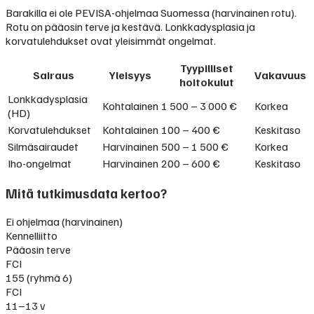
Barakilla ei ole PEVISA-ohjelmaa Suomessa (harvinainen rotu).
Rotu on pääosin terve ja kestävä. Lonkkadysplasia ja
korvatulehdukset ovat yleisimmät ongelmat.
Tyypilliset
Sairaus
Yleisyys
Vakavuus
hoitokulut
Lonkkadysplasia
Kohtalainen
1 500 – 3 000 €
Korkea
(HD)
Korvatulehdukset
Kohtalainen
100 – 400 €
Keskitaso
Silmäsairaudet
Harvinainen
500 – 1 500 €
Korkea
Iho-ongelmat
Harvinainen
200 – 600 €
Keskitaso
Mitä tutkimusdata kertoo?
Ei ohjelmaa (harvinainen)
Kennelliitto
Pääosin terve
FCI
155 (ryhmä 6)
FCI
11–13 v