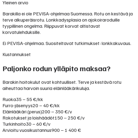
Yleinen arvio
Barakilla ei ole PEVISA-ohjelmaa Suomessa. Rotu on kestävä ja
terve alkuperäisrotu. Lonkkadysplasia on ajokoiraroduille
tyypillinen ongelma. Riippuvat korvat altistavat
korvatulehduksille.
Ei PEVISA-ohjelmaa. Suositeltavat tutkimukset: lonkkakuvaus.
Kustannukset
Paljonko rodun ylläpito maksaa?
Barakin hoitokulut ovat kohtuulliset. Terve ja kestävä rotu
aiheuttaa harvoin suuria eläinlääkärikuluja.
Ruoka
35 – 55 €/kk
Furro-jäsenyys
20 – 40 €/kk
Eläinlääkäri (perus)
200 – 350 €/v
Rokotukset ja loishäädöt
150 – 250 €/v
Turkinhoito
30 – 60 €/v
Arvioitu vuosikustannus
900 – 1 400 €