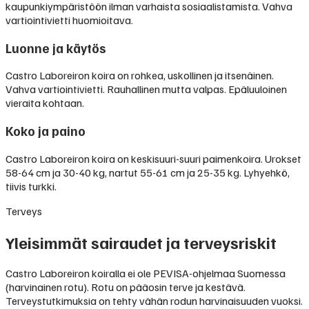
kaupunkiympäristöön ilman varhaista sosiaalistamista. Vahva
vartiointivietti huomioitava.
Luonne ja käytös
Castro Laboreiron koira on rohkea, uskollinen ja itsenäinen.
Vahva vartiointivietti. Rauhallinen mutta valpas. Epäluuloinen
vieraita kohtaan.
Koko ja paino
Castro Laboreiron koira on keskisuuri-suuri paimenkoira. Urokset
58-64 cm ja 30-40 kg, nartut 55-61 cm ja 25-35 kg. Lyhyehkö,
tiivis turkki.
Terveys
Yleisimmät sairaudet ja terveysriskit
Castro Laboreiron koiralla ei ole PEVISA-ohjelmaa Suomessa
(harvinainen rotu). Rotu on pääosin terve ja kestävä.
Terveystutkimuksia on tehty vähän rodun harvinaisuuden vuoksi.