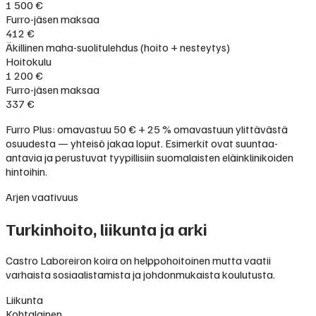
1 500 €
Furro-jäsen maksaa
412 €
Äkillinen maha-suolitulehdus (hoito + nesteytys)
Hoitokulu
1 200 €
Furro-jäsen maksaa
337 €
Furro Plus: omavastuu 50 € + 25 % omavastuun ylittävästä
osuudesta — yhteisö jakaa loput. Esimerkit ovat suuntaa-
antavia ja perustuvat tyypillisiin suomalaisten eläinklinikoiden
hintoihin.
Arjen vaativuus
Turkinhoito, liikunta ja arki
Castro Laboreiron koira on helppohoitoinen mutta vaatii
varhaista sosiaalistamista ja johdonmukaista koulutusta.
Liikunta
Kohtalainen