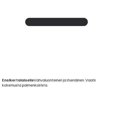
Ensikertalaiselle
Vahvaluonteinen ja itsenäinen. Vaatii
kokemusta paimenkoirista.