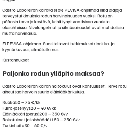
Castro Laboreiron koiralla ei ole PEVISA-ohjelmaa eikä laajoja
terveystutkimuksia rodun harvinaisuuden vuoksi. Rotu on
pääosin terve ja kestävä, kehittynyt vaativissa vuoristo-
olosuhteissa. Nivelongelmat ja silmäsairaudet ovat mahdollisia
mutta harvinaisia.
Ei PEVISA-ohjelmaa. Suositeltavat tutkimukset: lonkka- ja
kyynärkuvaus, silmätutkimus.
Kustannukset
Paljonko rodun ylläpito maksaa?
Castro Laboreiron koiran hoitokulut ovat kohtuulliset. Terve rotu
aiheuttaa harvoin suuria eläinlääkärikuluja.
Ruoka
50 – 75 €/kk
Furro-jäsenyys
20 – 40 €/kk
Eläinlääkäri (perus)
200 – 350 €/v
Rokotukset ja loishäädöt
150 – 250 €/v
Turkinhoito
30 – 60 €/v