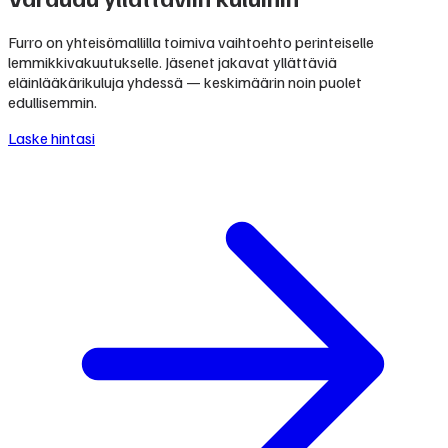
Furro on yhteisömallilla toimiva vaihtoehto perinteiselle
lemmikkivakuutukselle. Jäsenet jakavat yllättäviä
eläinlääkärikuluja yhdessä — keskimäärin noin puolet
edullisemmin.
Laske hintasi