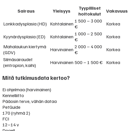
Tyypilliset
Sairaus
Yleisyys
Vakavuus
hoitokulut
1 500 – 3 000
Lonkkadysplasia (HD)
Kohtalainen
Korkea
€
1 000 – 2 500
Kyynärdysplasia (ED)
Kohtalainen
Korkea
€
Mahalaukun kiertymä
2 000 – 4 000
Harvinainen
Korkea
(GDV)
€
Silmäsairaudet
Harvinainen
500 – 1 500 €
Korkea
(entropion, kaihi)
Mitä tutkimusdata kertoo?
Ei ohjelmaa (harvinainen)
Kennelliitto
Pääosin terve, vähän dataa
PetGuide
170 (ryhmä 2)
FCI
12–14 v
Dogell