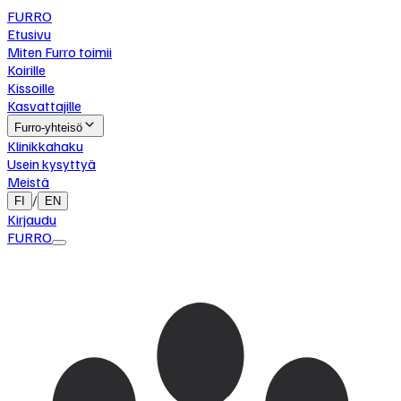
FURRO
Etusivu
Miten Furro toimii
Koirille
Kissoille
Kasvattajille
Furro-yhteisö
Klinikkahaku
Usein kysyttyä
Meistä
/
FI
EN
Kirjaudu
FURRO