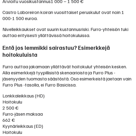
Arvioitu vuosikustannus
1 000 – 1 500 €
Castro Laboreiron koiran vuosittaiset peruskulut ovat noin 1
000-1 500 euroa.
Nivelleikkaukset ovat suurin kustannusriski. Furro-yhteisön tuki
auttaa erityisesti yllättävissä hoitokuluissa.
Entä jos lemmikki sairastuu? Esimerkkejä
hoitokuluista
Furro auttaa jakamaan yllättävät hoitokulut yhteisön kesken.
Alla esimerkkejä tyypillisistä skenaarioista ja Furro Plus -
jäsenyyden tuomasta säästöstä. Osa esimerkeistä jaetaan vain
Furro Plus -tasolla, ei Furro Basicissa.
Lonkkaleikkaus (HD)
Hoitokulu
2 500 €
Furro-jäsen maksaa
662 €
Kyynärleikkaus (ED)
Hoitokulu