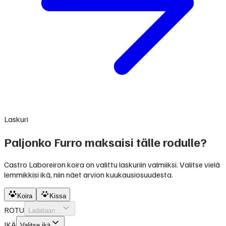
Laskuri
Paljonko Furro maksaisi tälle rodulle?
Castro Laboreiron koira on valittu laskuriin valmiiksi. Valitse vielä
lemmikkisi ikä, niin näet arvion kuukausiosuudesta.
Koira
Kissa
ROTU
Ladataan...
IKÄ
Valitse ikä