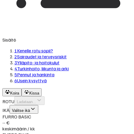
Sisältö
1
Kenelle rotu sopii?
2
Sairaudet ja terveysriskit
3
Ylläpito- ja hoitokulut
4
Turkinhoito, liikunta ja arki
5
Pennut ja hankinta
6
Usein kysyttyä
Koira
Kissa
ROTU
Ladataan...
IKÄ
Valitse ikä
FURRO BASIC
-- €
keskimäärin / kk