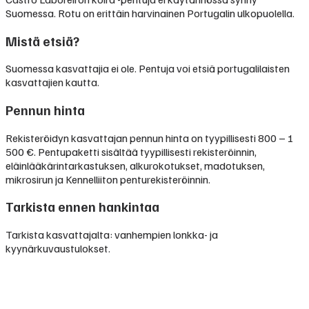
Suomessa. Rotu on erittäin harvinainen Portugalin ulkopuolella.
Mistä etsiä?
Suomessa kasvattajia ei ole. Pentuja voi etsiä portugalilaisten
kasvattajien kautta.
Pennun hinta
Rekisteröidyn kasvattajan pennun hinta on tyypillisesti
800 – 1
500 €
.
Pentupaketti sisältää tyypillisesti rekisteröinnin,
eläinlääkärintarkastuksen, alkurokotukset, madotuksen,
mikrosirun ja Kennelliiton penturekisteröinnin.
Tarkista ennen hankintaa
Tarkista kasvattajalta: vanhempien lonkka- ja
kyynärkuvaustulokset.