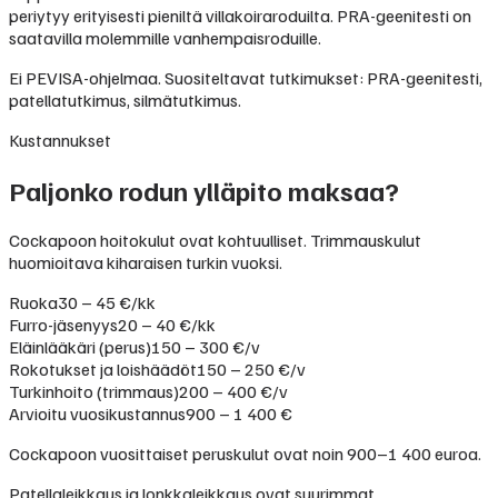
periytyy erityisesti pieniltä villakoiraroduilta. PRA-geenitesti on
saatavilla molemmille vanhempaisroduille.
Ei PEVISA-ohjelmaa. Suositeltavat tutkimukset: PRA-geenitesti,
patellatutkimus, silmätutkimus.
Kustannukset
Paljonko rodun ylläpito maksaa?
Cockapoon hoitokulut ovat kohtuulliset. Trimmauskulut
huomioitava kiharaisen turkin vuoksi.
Ruoka
30 – 45 €/kk
Furro-jäsenyys
20 – 40 €/kk
Eläinlääkäri (perus)
150 – 300 €/v
Rokotukset ja loishäädöt
150 – 250 €/v
Turkinhoito (trimmaus)
200 – 400 €/v
Arvioitu vuosikustannus
900 – 1 400 €
Cockapoon vuosittaiset peruskulut ovat noin 900–1 400 euroa.
Patellaleikkaus ja lonkkaleikkaus ovat suurimmat