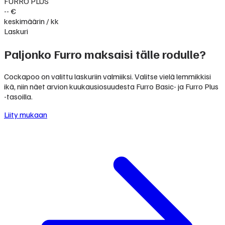
FURRO PLUS
-- €
keskimäärin / kk
Laskuri
Paljonko Furro maksaisi tälle rodulle?
Cockapoo on valittu laskuriin valmiiksi. Valitse vielä lemmikkisi
ikä, niin näet arvion kuukausiosuudesta Furro Basic- ja Furro Plus
-tasoilla.
Liity mukaan