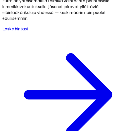
Furro on yhteisömallilla toimiva vaihtoehto perinteiselle
lemmikkivakuutukselle. Jäsenet jakavat yllättäviä
eläinlääkärikuluja yhdessä — keskimäärin noin puolet
edullisemmin.
Laske hintasi