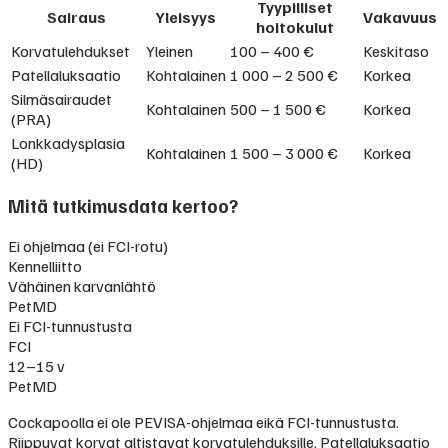
Tyypilliset
Sairaus
Yleisyys
Vakavuus
hoitokulut
Korvatulehdukset
Yleinen
100 – 400 €
Keskitaso
Patellaluksaatio
Kohtalainen
1 000 – 2 500 €
Korkea
Silmäsairaudet
Kohtalainen
500 – 1 500 €
Korkea
(PRA)
Lonkkadysplasia
Kohtalainen
1 500 – 3 000 €
Korkea
(HD)
Mitä tutkimusdata kertoo?
Ei ohjelmaa (ei FCI-rotu)
Kennelliitto
Vähäinen karvanlähtö
PetMD
Ei FCI-tunnustusta
FCI
12–15 v
PetMD
Cockapoolla ei ole PEVISA-ohjelmaa eikä FCI-tunnustusta.
Riippuvat korvat altistavat korvatulehduksille. Patellaluksaatio