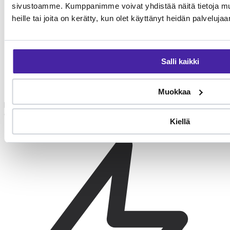
sivustoamme. Kumppanimme voivat yhdistää näitä tietoja muihi
heille tai joita on kerätty, kun olet käyttänyt heidän palvelujaa
Salli kaikki
Turkinhoito
Muokkaa
Harjaus 2-3 kertaa viikossa, korvien tarkistus. Tervettä korvaa ei
puhdisteta rutiininomaisesti, vaan vain tarvittaessa eläinlääkärin
ohjeella.
Kiellä