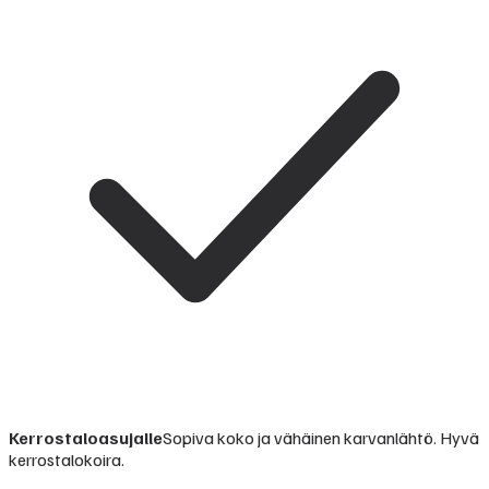
Kerrostaloasujalle
Sopiva koko ja vähäinen karvanlähtö. Hyvä
kerrostalokoira.