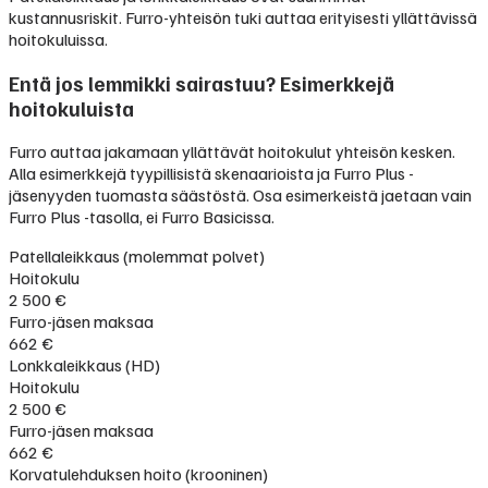
kustannusriskit. Furro-yhteisön tuki auttaa erityisesti yllättävissä
hoitokuluissa.
Entä jos lemmikki sairastuu? Esimerkkejä
hoitokuluista
Furro auttaa jakamaan yllättävät hoitokulut yhteisön kesken.
Alla esimerkkejä tyypillisistä skenaarioista ja Furro Plus -
jäsenyyden tuomasta säästöstä. Osa esimerkeistä jaetaan vain
Furro Plus -tasolla, ei Furro Basicissa.
Patellaleikkaus (molemmat polvet)
Hoitokulu
2 500 €
Furro-jäsen maksaa
662 €
Lonkkaleikkaus (HD)
Hoitokulu
2 500 €
Furro-jäsen maksaa
662 €
Korvatulehduksen hoito (krooninen)