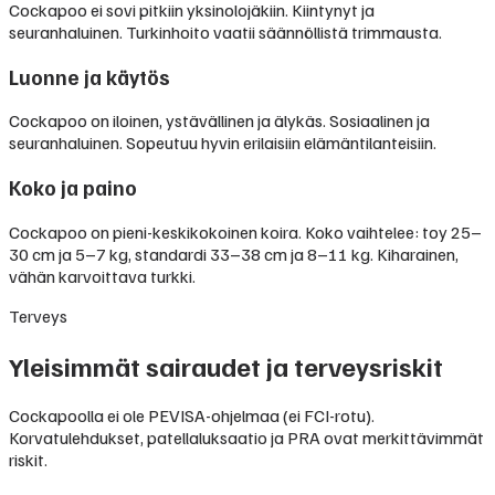
Cockapoo ei sovi pitkiin yksinolojäkiin. Kiintynyt ja
seuranhaluinen. Turkinhoito vaatii säännöllistä trimmausta.
Luonne ja käytös
Cockapoo on iloinen, ystävällinen ja älykäs. Sosiaalinen ja
seuranhaluinen. Sopeutuu hyvin erilaisiin elämäntilanteisiin.
Koko ja paino
Cockapoo on pieni-keskikokoinen koira. Koko vaihtelee: toy 25–
30 cm ja 5–7 kg, standardi 33–38 cm ja 8–11 kg. Kiharainen,
vähän karvoittava turkki.
Terveys
Yleisimmät sairaudet ja terveysriskit
Cockapoolla ei ole PEVISA-ohjelmaa (ei FCI-rotu).
Korvatulehdukset, patellaluksaatio ja PRA ovat merkittävimmät
riskit.