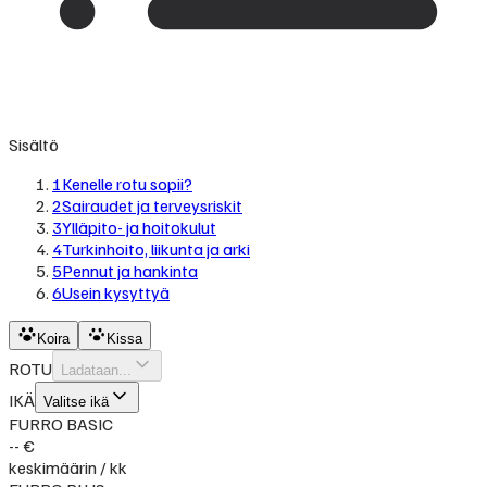
Sisältö
1
Kenelle rotu sopii?
2
Sairaudet ja terveysriskit
3
Ylläpito- ja hoitokulut
4
Turkinhoito, liikunta ja arki
5
Pennut ja hankinta
6
Usein kysyttyä
Koira
Kissa
ROTU
Ladataan...
IKÄ
Valitse ikä
FURRO BASIC
-- €
keskimäärin / kk