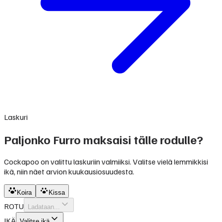
Laskuri
Paljonko Furro maksaisi tälle rodulle?
Cockapoo on valittu laskuriin valmiiksi. Valitse vielä lemmikkisi
ikä, niin näet arvion kuukausiosuudesta.
Koira
Kissa
ROTU
Ladataan...
IKÄ
Valitse ikä