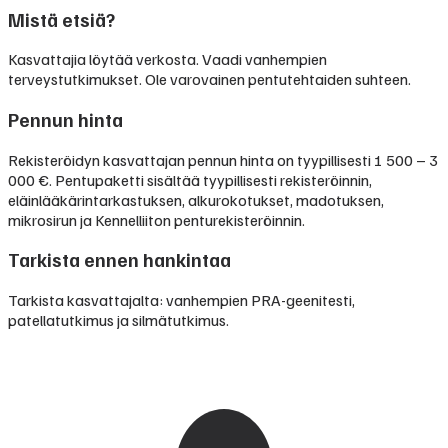
Mistä etsiä?
Kasvattajia löytää verkosta. Vaadi vanhempien
terveystutkimukset. Ole varovainen pentutehtaiden suhteen.
Pennun hinta
Rekisteröidyn kasvattajan pennun hinta on tyypillisesti
1 500 – 3
000 €
.
Pentupaketti sisältää tyypillisesti rekisteröinnin,
eläinlääkärintarkastuksen, alkurokotukset, madotuksen,
mikrosirun ja Kennelliiton penturekisteröinnin.
Tarkista ennen hankintaa
Tarkista kasvattajalta: vanhempien PRA-geenitesti,
patellatutkimus ja silmätutkimus.