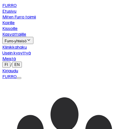
FURRO
Etusivu
Miten Furro toimii
Koirille
Kissoille
Kasvattajille
Furro-yhteisö
Klinikkahaku
Usein kysyttyä
Meistä
/
FI
EN
Kirjaudu
FURRO