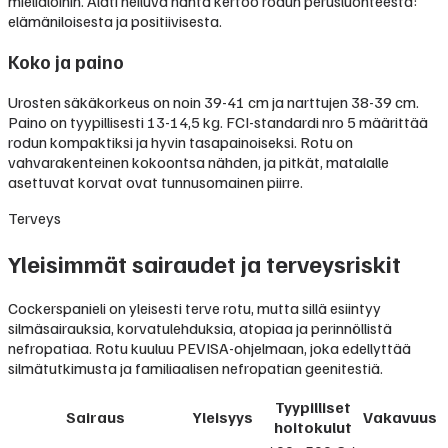
mielialoihin. Alati heiluva häntä kertoo rodun perusluonteesta:
elämäniloisesta ja positiivisesta.
Koko ja paino
Urosten säkäkorkeus on noin 39-41 cm ja narttujen 38-39 cm.
Paino on tyypillisesti 13-14,5 kg. FCI-standardi nro 5 määrittää
rodun kompaktiksi ja hyvin tasapainoiseksi. Rotu on
vahvarakenteinen kokoontsa nähden, ja pitkät, matalalle
asettuvat korvat ovat tunnusomainen piirre.
Terveys
Yleisimmät sairaudet ja terveysriskit
Cockerspanieli on yleisesti terve rotu, mutta sillä esiintyy
silmäsairauksia, korvatulehduksia, atopiaa ja perinnöllistä
nefropatiaa. Rotu kuuluu PEVISA-ohjelmaan, joka edellyttää
silmätutkimusta ja familiaalisen nefropatian geenitestiä.
Tyypilliset
Sairaus
Yleisyys
Vakavuus
hoitokulut