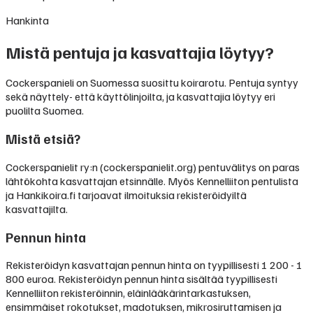
Hankinta
Mistä pentuja ja kasvattajia löytyy?
Cockerspanieli on Suomessa suosittu koirarotu. Pentuja syntyy
sekä näyttely- että käyttölinjoilta, ja kasvattajia löytyy eri
puolilta Suomea.
Mistä etsiä?
Cockerspanielit ry:n (cockerspanielit.org) pentuvälitys on paras
lähtökohta kasvattajan etsinnälle. Myös Kennelliiton pentulista
ja Hankikoira.fi tarjoavat ilmoituksia rekisteröidyiltä
kasvattajilta.
Pennun hinta
Rekisteröidyn kasvattajan pennun hinta on tyypillisesti
1 200 - 1
800 euroa
.
Rekisteröidyn pennun hinta sisältää tyypillisesti
Kennelliiton rekisteröinnin, eläinlääkärintarkastuksen,
ensimmäiset rokotukset, madotuksen, mikrosiruttamisen ja