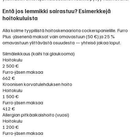
Entä jos lemmikki sairastuu? Esimerkkejä
hoitokuluista
Alla kolme tyypillistä hoitoskenaariota cockerspanielille. Furro
Plus -jäsenenä maksat vain omavastuun (50 €) ja 25 %
omavastuun ylittävästä osuudesta — yhteisö jakaa loput.
Silmäleikkaus (kaihi tai glaukooma)
Hoitokulu
2 500 €
Furro-jäsen maksaa
662 €
Kroonisen korvatulehduksen hoito
Hoitokulu
1 500 €
Furro-jäsen maksaa
412 €
Allergian pitkäaikaishoito (vuosi)
Hoitokulu
1 200 €
Furro-jäsen maksaa