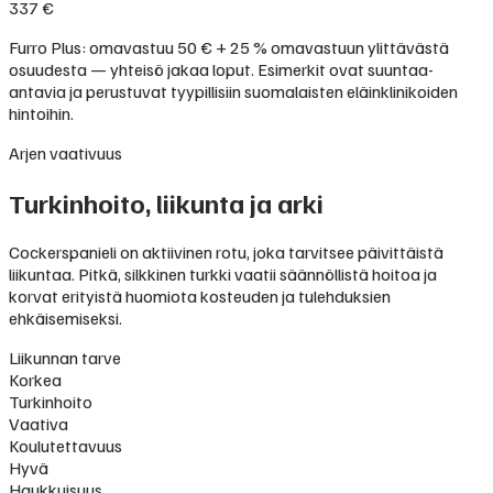
337 €
Furro Plus: omavastuu 50 € + 25 % omavastuun ylittävästä
osuudesta — yhteisö jakaa loput. Esimerkit ovat suuntaa-
antavia ja perustuvat tyypillisiin suomalaisten eläinklinikoiden
hintoihin.
Arjen vaativuus
Turkinhoito, liikunta ja arki
Cockerspanieli on aktiivinen rotu, joka tarvitsee päivittäistä
liikuntaa. Pitkä, silkkinen turkki vaatii säännöllistä hoitoa ja
korvat erityistä huomiota kosteuden ja tulehduksien
ehkäisemiseksi.
Liikunnan tarve
Korkea
Turkinhoito
Vaativa
Koulutettavuus
Hyvä
Haukkuisuus