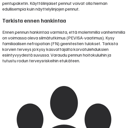
pentupaketin. Käyttölinjaiset pennut voivat olla hieman
edullisempia kuin näyttelylinjojen pennut.
Tarkista ennen hankintaa
Ennen pennun hankintaa varmista, että molemmilla vanhemmilla
on voimassa oleva silmätutkimus (PEVISA-vaatimus). Kysy
familiaalisen nefropatian (FN) geenitestien tulokset. Tarkista
korvien terveys ja kysy kasvattajalta korvatulehduksien
esiintyvyydestä suvussa. Varaudu pennun hoitokuluihin ja
tutustu rodun terveysriskeihin etukäteen.