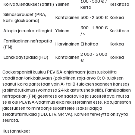
100 - 500 € /
Korvatulehdukset (otiitti)
Yleinen
Keskitaso
kerta
Silmäsairaudet (PRA,
Kohtalainen
500 - 2 500 €
Korkea
kaihi, glaukooma)
300 - 1 500 €
Atopia ja ruoka-allergiat
Yleinen
Keskitaso
/ v
Familiaalinen nefropatia
Harvinainen
Ei hoitoa
Korkea
(FN)
2 000 - 5 000
Lonkkadysplasia (HD)
Kohtalainen
Korkea
€
Cockerspanieli kuuluu PEVISA-ohjelmaan: jalostuskoirilta
vaaditaan lonkkakuvaus (pakollinen, raja-arvo C; C-tuloksen
saanut koira paritetaan vain A- tai B-tuloksen saaneen kanssa)
ja silmätutkimus (voimassa 24 kk astutushetkellä). Familiaalisen
nefropatian (FN) geenitesti on saatavilla ja suositeltava, mutta
se ei ole PEVISA-vaatimus eikä rekisteröinnin este. Rotujärjestön
jalostuksen toimintaohje suosittelee lisäksi laajoja
selkätutkimuksia (IDD, LTV, SP, VA). Korvien terveyttä on syytä
seurata.
Kustannukset