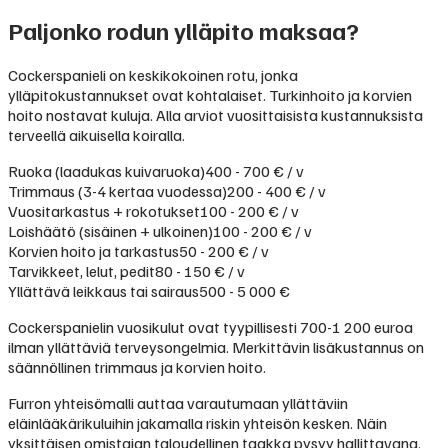
Paljonko rodun ylläpito maksaa?
Cockerspanieli on keskikokoinen rotu, jonka
ylläpitokustannukset ovat kohtalaiset. Turkinhoito ja korvien
hoito nostavat kuluja. Alla arviot vuosittaisista kustannuksista
terveellä aikuisella koiralla.
Ruoka (laadukas kuivaruoka)
400 - 700 € / v
Trimmaus (3-4 kertaa vuodessa)
200 - 400 € / v
Vuositarkastus + rokotukset
100 - 200 € / v
Loishäätö (sisäinen + ulkoinen)
100 - 200 € / v
Korvien hoito ja tarkastus
50 - 200 € / v
Tarvikkeet, lelut, pedit
80 - 150 € / v
Yllättävä leikkaus tai sairaus
500 - 5 000 €
Cockerspanielin vuosikulut ovat tyypillisesti 700-1 200 euroa
ilman yllättäviä terveysongelmia. Merkittävin lisäkustannus on
säännöllinen trimmaus ja korvien hoito.
Furron yhteisömalli auttaa varautumaan yllättäviin
eläinlääkärikuluihin jakamalla riskin yhteisön kesken. Näin
yksittäisen omistajan taloudellinen taakka pysyy hallittavana.