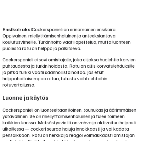
Ensikoiraksi
Cockerspanieli on erinomainen ensikoira.
Oppivainen, miellyttämisenhaluinen ja anteeksiantava
koulutusvirheille. Turkinhoito vaatii opettelua, mutta luonteen
puolesta rotu on helppo ja palkitseva.
Cockerspanieli ei sovi omistajalle, joka ei jaksa huolehtia korvien
puhtaudesta ja turkin hoidosta. Rotu on altis korvatulehduksille
ja pitkä turkki vaatii säännöllistä hoitoa. Jos etsit
helppohoitoisempaa rotua, tutustu vaihtoehtoihin
rotuvertailussa.
Luonne ja käytös
Cockerspanieli on luonteeltaan iloinen, touhukas ja äärimmäisen
ystävällinen. Se on miellyttämisenhaluinen ja tulee toimeen
kaikkien kanssa. Metsästysvietti on vahva ja aktivoituu helposti
ulkoillessa — cockeri seuraa hajuja innokkaasti ja voi kadota
pensaikkoon. Rotu on herkkä ja reagoi voimakkaasti omistajan