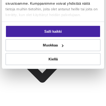
sivustoamme. Kumppanimme voivat yhdistää näitä
välttämätön — rotu on aktiivisempi kuin moni luulee.
tietoja muihin tietoihin, joita olet antanut heille tai joita on
kerätty, kun olet käyttänyt heidän palvelujaan.
Salli kaikki
Muokkaa
Kiellä