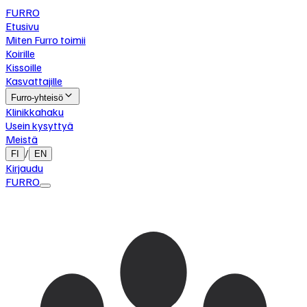
FURRO
Etusivu
Miten Furro toimii
Koirille
Kissoille
Kasvattajille
Furro-yhteisö
Klinikkahaku
Usein kysyttyä
Meistä
/
FI
EN
Kirjaudu
FURRO