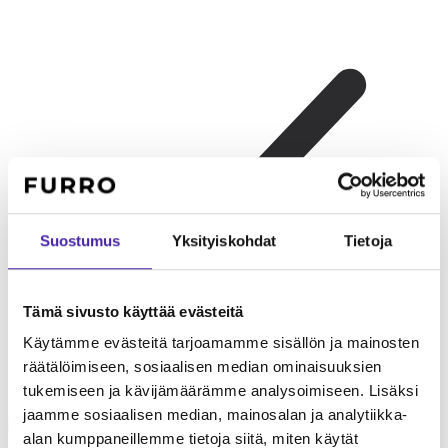
Suostumus
Yksityiskohdat
Tietoja
Tämä sivusto käyttää evästeitä
Käytämme evästeitä tarjoamamme sisällön ja mainosten
räätälöimiseen, sosiaalisen median ominaisuuksien
tukemiseen ja kävijämäärämme analysoimiseen. Lisäksi
Kerrostaloasujalle
Cockerspanieli sopii hyvin
jaamme sosiaalisen median, mainosalan ja analytiikka-
kerrostaloasumiseen. Kohtalainen koko ja ystävällinen luonne
alan kumppaneillemme tietoja siitä, miten käytät
tekevät siitä hyvän naapurin. Päivittäinen ulkoilu on kuitenkin