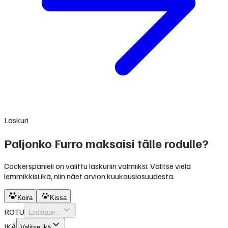
Laskuri
Paljonko Furro maksaisi tälle rodulle?
Cockerspanieli on valittu laskuriin valmiiksi. Valitse vielä
lemmikkisi ikä, niin näet arvion kuukausiosuudesta.
Koira
Kissa
ROTU
Ladataan...
IKÄ
Valitse ikä