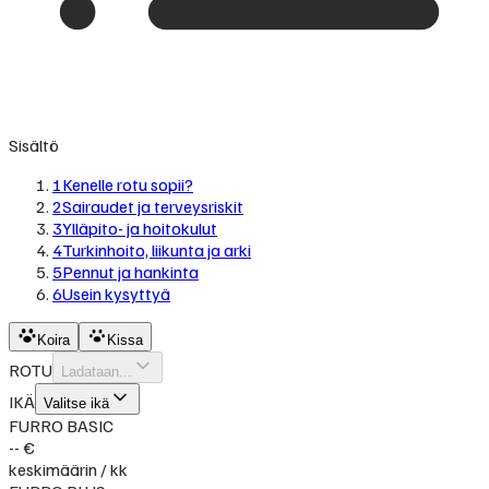
Sisältö
1
Kenelle rotu sopii?
2
Sairaudet ja terveysriskit
3
Ylläpito- ja hoitokulut
4
Turkinhoito, liikunta ja arki
5
Pennut ja hankinta
6
Usein kysyttyä
Koira
Kissa
ROTU
Ladataan...
IKÄ
Valitse ikä
FURRO BASIC
-- €
keskimäärin / kk