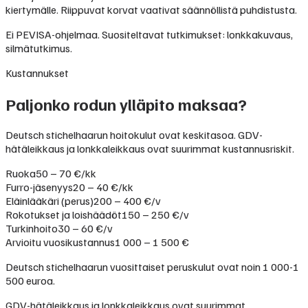
kiertymälle. Riippuvat korvat vaativat säännöllistä puhdistusta.
Ei PEVISA-ohjelmaa. Suositeltavat tutkimukset: lonkkakuvaus,
silmätutkimus.
Kustannukset
Paljonko rodun ylläpito maksaa?
Deutsch stichelhaarun hoitokulut ovat keskitasoa. GDV-
hätäleikkaus ja lonkkaleikkaus ovat suurimmat kustannusriskit.
Ruoka
50 – 70 €/kk
Furro-jäsenyys
20 – 40 €/kk
Eläinlääkäri (perus)
200 – 400 €/v
Rokotukset ja loishäädöt
150 – 250 €/v
Turkinhoito
30 – 60 €/v
Arvioitu vuosikustannus
1 000 – 1 500 €
Deutsch stichelhaarun vuosittaiset peruskulut ovat noin 1 000-1
500 euroa.
GDV-hätäleikkaus ja lonkkaleikkaus ovat suurimmat