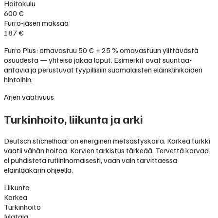
Hoitokulu
600 €
Furro-jäsen maksaa
187 €
Furro Plus: omavastuu 50 € + 25 % omavastuun ylittävästä
osuudesta — yhteisö jakaa loput. Esimerkit ovat suuntaa-
antavia ja perustuvat tyypillisiin suomalaisten eläinklinikoiden
hintoihin.
Arjen vaativuus
Turkinhoito, liikunta ja arki
Deutsch stichelhaar on energinen metsästyskoira. Karkea turkki
vaatii vähän hoitoa. Korvien tarkistus tärkeää. Tervettä korvaa
ei puhdisteta rutiininomaisesti, vaan vain tarvittaessa
eläinlääkärin ohjeella.
Liikunta
Korkea
Turkinhoito
Matala