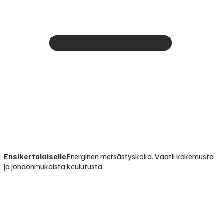
Ensikertalaiselle
Energinen metsästyskoira. Vaatii kokemusta
ja johdonmukaista koulutusta.