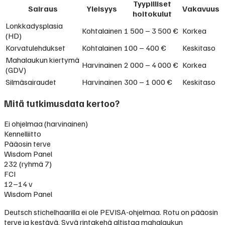
Tyypilliset
Sairaus
Yleisyys
Vakavuus
hoitokulut
Lonkkadysplasia
Kohtalainen
1 500 – 3 500 €
Korkea
(HD)
Korvatulehdukset
Kohtalainen
100 – 400 €
Keskitaso
Mahalaukun kiertymä
Harvinainen
2 000 – 4 000 €
Korkea
(GDV)
Silmäsairaudet
Harvinainen
300 – 1 000 €
Keskitaso
Mitä tutkimusdata kertoo?
Ei ohjelmaa (harvinainen)
Kennelliitto
Pääosin terve
Wisdom Panel
232 (ryhmä 7)
FCI
12–14 v
Wisdom Panel
Deutsch stichelhaarilla ei ole PEVISA-ohjelmaa. Rotu on pääosin
terve ja kestävä. Syvä rintakehä altistaa mahalaukun