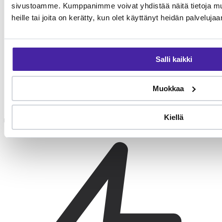
sivustoamme. Kumppanimme voivat yhdistää näitä tietoja muihi
heille tai joita on kerätty, kun olet käyttänyt heidän palvelujaa
Salli kaikki
Muokkaa
Korvien hoito
Korvien tarkistus viikoittain. Tervettä korvaa ei puhdisteta
Kiellä
rutiininomaisesti, vaan vain tarvittaessa eläinlääkärin ohjeella.