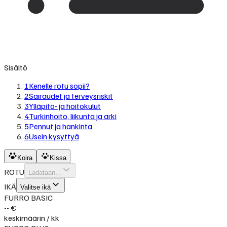
Sisältö
1
Kenelle rotu sopii?
2
Sairaudet ja terveysriskit
3
Ylläpito- ja hoitokulut
4
Turkinhoito, liikunta ja arki
5
Pennut ja hankinta
6
Usein kysyttyä
Koira
Kissa
ROTU
Ladataan...
IKÄ
Valitse ikä
FURRO BASIC
-- €
keskimäärin / kk