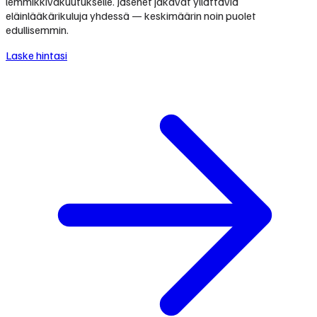
lemmikkivakuutukselle. Jäsenet jakavat yllättäviä
eläinlääkärikuluja yhdessä — keskimäärin noin puolet
edullisemmin.
Laske hintasi