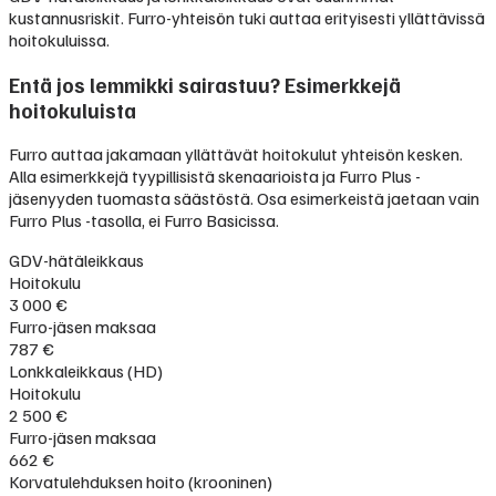
kustannusriskit. Furro-yhteisön tuki auttaa erityisesti yllättävissä
hoitokuluissa.
Entä jos lemmikki sairastuu? Esimerkkejä
hoitokuluista
Furro auttaa jakamaan yllättävät hoitokulut yhteisön kesken.
Alla esimerkkejä tyypillisistä skenaarioista ja Furro Plus -
jäsenyyden tuomasta säästöstä. Osa esimerkeistä jaetaan vain
Furro Plus -tasolla, ei Furro Basicissa.
GDV-hätäleikkaus
Hoitokulu
3 000 €
Furro-jäsen maksaa
787 €
Lonkkaleikkaus (HD)
Hoitokulu
2 500 €
Furro-jäsen maksaa
662 €
Korvatulehduksen hoito (krooninen)