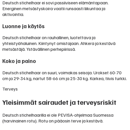
Deutsch stichelhaar ei sovi passiiviseen elämäntapaan.
Energinen metsästyskoira vaatii runsaasti liikuntaa ja
aktivointia.
Luonne ja käytös
Deutsch stichelhaar on rauhallinen, luotettava ja
yhteistyöhaluinen. Kiintynyt omistajaan. Ahkera ja kestävä
metsästäjä. Ystävällinen perhepiirissä.
Koko ja paino
Deutsch stichelhaar on suuri, voimakas seisoja. Urokset 60-70
cm ja 29-34 kg, nartut 58-66 cm ja 25-30 kg. Karkea, tiivis turkki.
Terveys
Yleisimmät sairaudet ja terveysriskit
Deutsch stichelhaarilla ei ole PEVISA-ohjelmaa Suomessa
(harvinainen rotu). Rotu on pääosin terve ja kestävä.