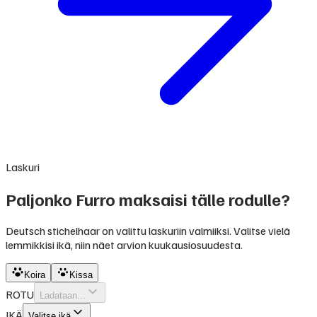
Laskuri
Paljonko Furro maksaisi tälle rodulle?
Deutsch stichelhaar on valittu laskuriin valmiiksi. Valitse vielä
lemmikkisi ikä, niin näet arvion kuukausiosuudesta.
Koira
Kissa
ROTU
Ladataan...
IKÄ
Valitse ikä