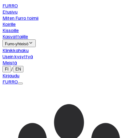
FURRO
Etusivu
Miten Furro toimii
Koirille
Kissoille
Kasvattajille
Furro-yhteisö
Klinikkahaku
Usein kysyttyä
Meistä
/
FI
EN
Kirjaudu
FURRO