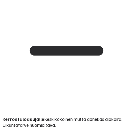
Kerrostaloasujalle
Keskikokoinen mutta äänekäs ajokoira.
Liikuntatarve huomioitava.