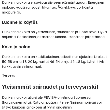
Dunkerinajokoira ei sovi passiiviseen elämäntapaan. Energinen
ajokoira vaatii runsaasti liikuntaa. Äänekkyys voi häiritä
naapureita.
Luonne ja käytös
Dunkerinajokoira on ystävällinen, rauhallinen ja luotettava. Hyvä
hajuaisti. Sosiaalinen ja tasainen luonne. Itsenäinen jäljestäessä.
Koko ja paino
Dunkerinajokoira on keskikokoinen, atleettinen ajokoira. Urokset
50-58 cm ja 18-20 kg, nartut 46-54 cm ja 16-18 kg. Lyhyt, tiivis
turkki, usein sinimarmori.
Terveys
Yleisimmät sairaudet ja terveysriskit
Dunkerinajokoiralla ei ole PEVISA-ohjelmaa Suomessa
(harvinainen rotu). Rotu on pääosin terve. Sinimarmoriväri voi
liittyä kuuloon ja näköön liittyviin ongelmiin.