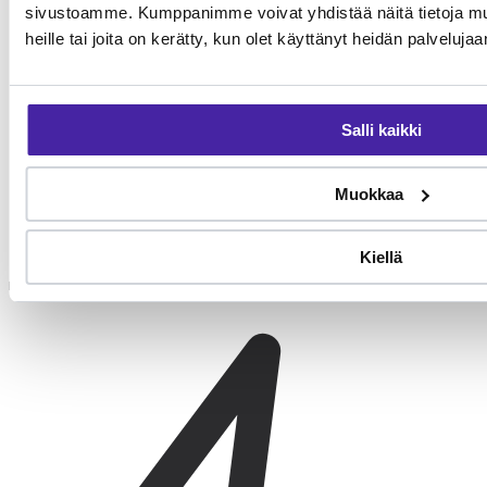
sivustoamme. Kumppanimme voivat yhdistää näitä tietoja muihi
heille tai joita on kerätty, kun olet käyttänyt heidän palvelujaa
Salli kaikki
Muokkaa
Korvien hoito
Kiellä
Korvien tarkistus viikoittain. Tervettä korvaa ei puhdisteta
rutiininomaisesti, vaan vain tarvittaessa eläinlääkärin ohjeella.