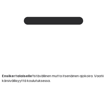
Ensikertalaiselle
Ystävällinen mutta itsenäinen ajokoira. Vaatii
kärsivällisyyttä koulutuksessa.