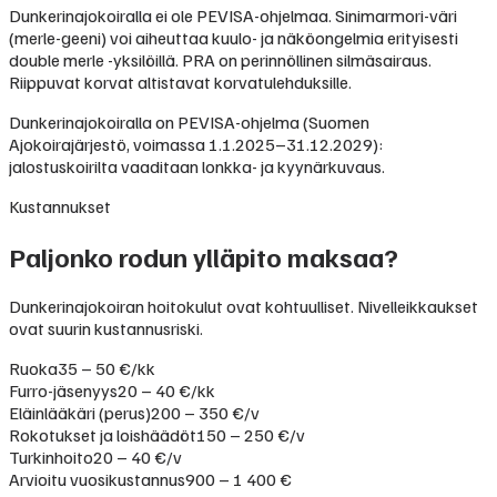
Dunkerinajokoiralla ei ole PEVISA-ohjelmaa. Sinimarmori-väri
(merle-geeni) voi aiheuttaa kuulo- ja näköongelmia erityisesti
double merle -yksilöillä. PRA on perinnöllinen silmäsairaus.
Riippuvat korvat altistavat korvatulehduksille.
Dunkerinajokoiralla on PEVISA-ohjelma (Suomen
Ajokoirajärjestö, voimassa 1.1.2025–31.12.2029):
jalostuskoirilta vaaditaan lonkka- ja kyynärkuvaus.
Kustannukset
Paljonko rodun ylläpito maksaa?
Dunkerinajokoiran hoitokulut ovat kohtuulliset. Nivelleikkaukset
ovat suurin kustannusriski.
Ruoka
35 – 50 €/kk
Furro-jäsenyys
20 – 40 €/kk
Eläinlääkäri (perus)
200 – 350 €/v
Rokotukset ja loishäädöt
150 – 250 €/v
Turkinhoito
20 – 40 €/v
Arvioitu vuosikustannus
900 – 1 400 €