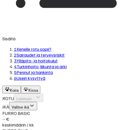
Sisältö
1
Kenelle rotu sopii?
2
Sairaudet ja terveysriskit
3
Ylläpito- ja hoitokulut
4
Turkinhoito, liikunta ja arki
5
Pennut ja hankinta
6
Usein kysyttyä
Koira
Kissa
ROTU
Ladataan...
IKÄ
Valitse ikä
FURRO BASIC
-- €
keskimäärin / kk