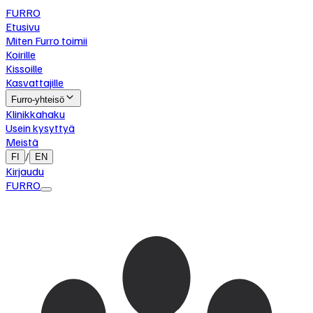
FURRO
Etusivu
Miten Furro toimii
Koirille
Kissoille
Kasvattajille
Furro-yhteisö
Klinikkahaku
Usein kysyttyä
Meistä
/
FI
EN
Kirjaudu
FURRO