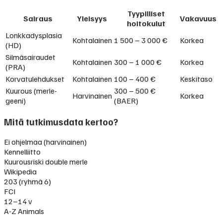
Tyypilliset
Sairaus
Yleisyys
Vakavuus
hoitokulut
Lonkkadysplasia
Kohtalainen
1 500 – 3 000 €
Korkea
(HD)
Silmäsairaudet
Kohtalainen
300 – 1 000 €
Korkea
(PRA)
Korvatulehdukset
Kohtalainen
100 – 400 €
Keskitaso
Kuurous (merle-
300 – 500 €
Harvinainen
Korkea
geeni)
(BAER)
Mitä tutkimusdata kertoo?
Ei ohjelmaa (harvinainen)
Kennelliitto
Kuurousriski double merle
Wikipedia
203 (ryhmä 6)
FCI
12–14 v
A-Z Animals