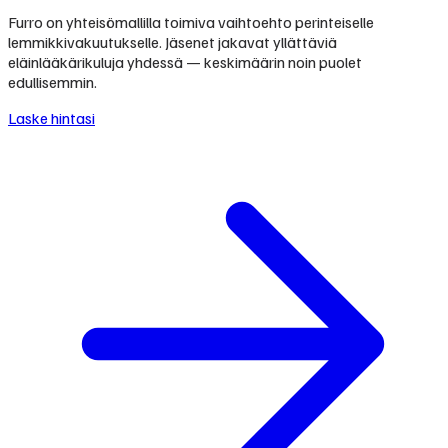
Furro on yhteisömallilla toimiva vaihtoehto perinteiselle
lemmikkivakuutukselle. Jäsenet jakavat yllättäviä
eläinlääkärikuluja yhdessä — keskimäärin noin puolet
edullisemmin.
Laske hintasi