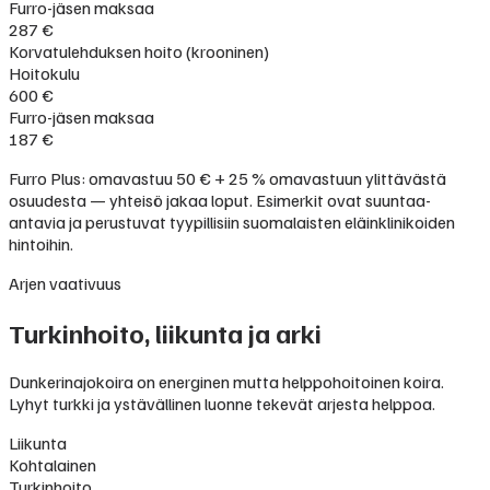
Furro-jäsen maksaa
287 €
Korvatulehduksen hoito (krooninen)
Hoitokulu
600 €
Furro-jäsen maksaa
187 €
Furro Plus: omavastuu 50 € + 25 % omavastuun ylittävästä
osuudesta — yhteisö jakaa loput. Esimerkit ovat suuntaa-
antavia ja perustuvat tyypillisiin suomalaisten eläinklinikoiden
hintoihin.
Arjen vaativuus
Turkinhoito, liikunta ja arki
Dunkerinajokoira on energinen mutta helppohoitoinen koira.
Lyhyt turkki ja ystävällinen luonne tekevät arjesta helppoa.
Liikunta
Kohtalainen
Turkinhoito