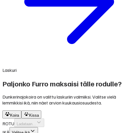
Laskuri
Paljonko Furro maksaisi tälle rodulle?
Dunkerinajokoira on valittu laskuriin valmiiksi. Valitse vielä
lemmikkisi ikä, niin näet arvion kuukausiosuudesta.
Koira
Kissa
ROTU
Ladataan...
IKÄ
Valitse ikä