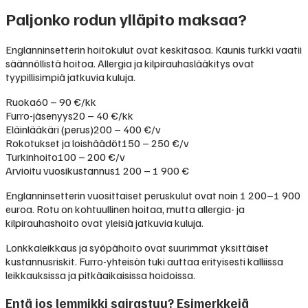
Paljonko rodun ylläpito maksaa?
Englanninsetterin hoitokulut ovat keskitasoa. Kaunis turkki vaatii
säännöllistä hoitoa. Allergia ja kilpirauhaslääkitys ovat
tyypillisimpiä jatkuvia kuluja.
Ruoka
60 – 90 €/kk
Furro-jäsenyys
20 – 40 €/kk
Eläinlääkäri (perus)
200 – 400 €/v
Rokotukset ja loishäädöt
150 – 250 €/v
Turkinhoito
100 – 200 €/v
Arvioitu vuosikustannus
1 200 – 1 900 €
Englanninsetterin vuosittaiset peruskulut ovat noin 1 200–1 900
euroa. Rotu on kohtuullinen hoitaa, mutta allergia- ja
kilpirauhashoito ovat yleisiä jatkuvia kuluja.
Lonkkaleikkaus ja syöpähoito ovat suurimmat yksittäiset
kustannusriskit. Furro-yhteisön tuki auttaa erityisesti kalliissa
leikkauksissa ja pitkäaikaisissa hoidoissa.
Entä jos lemmikki sairastuu? Esimerkkejä