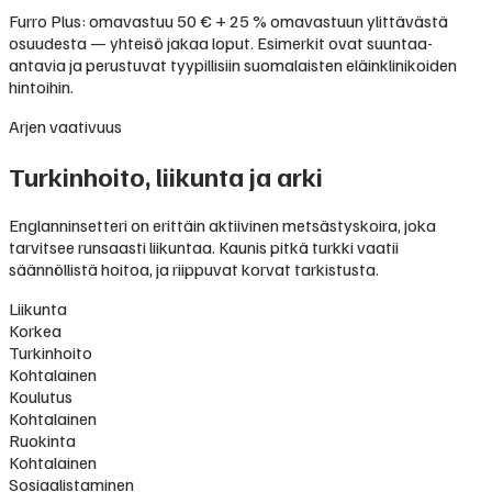
Furro Plus: omavastuu 50 € + 25 % omavastuun ylittävästä
osuudesta — yhteisö jakaa loput. Esimerkit ovat suuntaa-
antavia ja perustuvat tyypillisiin suomalaisten eläinklinikoiden
hintoihin.
Arjen vaativuus
Turkinhoito, liikunta ja arki
Englanninsetteri on erittäin aktiivinen metsästyskoira, joka
tarvitsee runsaasti liikuntaa. Kaunis pitkä turkki vaatii
säännöllistä hoitoa, ja riippuvat korvat tarkistusta.
Liikunta
Korkea
Turkinhoito
Kohtalainen
Koulutus
Kohtalainen
Ruokinta
Kohtalainen
Sosiaalistaminen