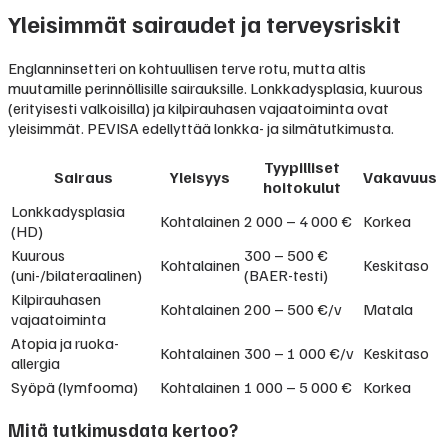
Yleisimmät sairaudet ja terveysriskit
Englanninsetteri on kohtuullisen terve rotu, mutta altis
muutamille perinnöllisille sairauksille. Lonkkadysplasia, kuurous
(erityisesti valkoisilla) ja kilpirauhasen vajaatoiminta ovat
yleisimmät. PEVISA edellyttää lonkka- ja silmätutkimusta.
Tyypilliset
Sairaus
Yleisyys
Vakavuus
hoitokulut
Lonkkadysplasia
Kohtalainen
2 000 – 4 000 €
Korkea
(HD)
Kuurous
300 – 500 €
Kohtalainen
Keskitaso
(uni-/bilateraalinen)
(BAER-testi)
Kilpirauhasen
Kohtalainen
200 – 500 €/v
Matala
vajaatoiminta
Atopia ja ruoka-
Kohtalainen
300 – 1 000 €/v
Keskitaso
allergia
Syöpä (lymfooma)
Kohtalainen
1 000 – 5 000 €
Korkea
Mitä tutkimusdata kertoo?