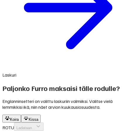
Laskuri
Paljonko Furro maksaisi tälle rodulle?
Englanninsetteri on valittu laskuriin valmiiksi. Valitse vielä
lemmikkisi ikä, niin näet arvion kuukausiosuudesta.
Koira
Kissa
ROTU
Ladataan...