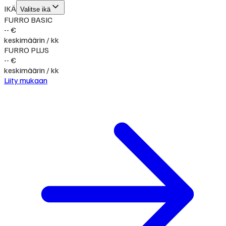
IKÄ
Valitse ikä
FURRO BASIC
-- €
keskimäärin / kk
FURRO PLUS
-- €
keskimäärin / kk
Liity mukaan