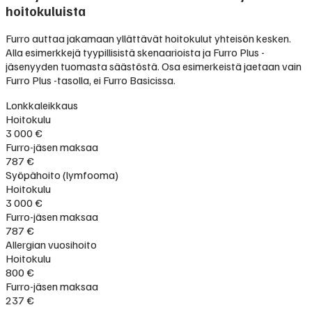
hoitokuluista
Furro auttaa jakamaan yllättävät hoitokulut yhteisön kesken.
Alla esimerkkejä tyypillisistä skenaarioista ja Furro Plus -
jäsenyyden tuomasta säästöstä. Osa esimerkeistä jaetaan vain
Furro Plus -tasolla, ei Furro Basicissa.
Lonkkaleikkaus
Hoitokulu
3 000 €
Furro-jäsen maksaa
787 €
Syöpähoito (lymfooma)
Hoitokulu
3 000 €
Furro-jäsen maksaa
787 €
Allergian vuosihoito
Hoitokulu
800 €
Furro-jäsen maksaa
237 €