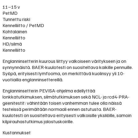
11–15 v
PetMD
Tunnettu riski
Kennelliitto / PetMD
Kohtalainen
Kennelliitto
HD/silmä
Kennelliitto
Englanninsetterin kuurous liittyy valkoiseen väritykseen ja on
synnynnäistä. BAER-kuulotesti on suositeltava kaikille pennuille.
Syöpä, erityisesti lymfooma, on merkittävä kuolinsyy yli 10-
vuotiailla englanninsettereillä.
Englanninsetterin PEVISA-ohjelma edellyttää
lonkkatutkimuksen, silmätutkimuksen sekä NCL- ja rcd4-PRA-
geenitestit: vähintään toisen vanhemman tulee olla näissä
testeissä perimältään normaali ennen astutusta. BAER-
kuulotesti on suositeltava erityisesti valkoisille yksilöille, samoin
kilpirauhastutkimus jalostuskoirille.
Kustannukset