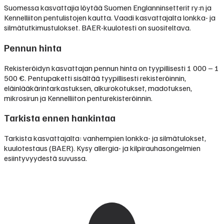
Suomessa kasvattajia löytää Suomen Englanninsetterit ry:n ja
Kennelliiton pentulistojen kautta. Vaadi kasvattajalta lonkka- ja
silmätutkimustulokset. BAER-kuulotesti on suositeltava.
Pennun hinta
Rekisteröidyn kasvattajan pennun hinta on tyypillisesti
1 000 – 1
500 €
.
Pentupaketti sisältää tyypillisesti rekisteröinnin,
eläinlääkärintarkastuksen, alkurokotukset, madotuksen,
mikrosirun ja Kennelliiton penturekisteröinnin.
Tarkista ennen hankintaa
Tarkista kasvattajalta: vanhempien lonkka- ja silmätulokset,
kuulotestaus (BAER). Kysy allergia- ja kilpirauhasongelmien
esiintyvyydestä suvussa.