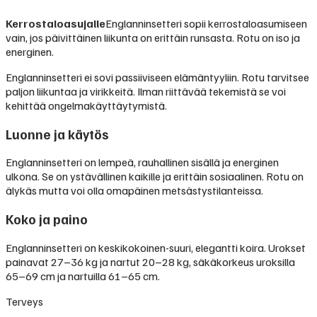
Kerrostaloasujalle
Englanninsetteri sopii kerrostaloasumiseen
vain, jos päivittäinen liikunta on erittäin runsasta. Rotu on iso ja
energinen.
Englanninsetteri ei sovi passiiviseen elämäntyyliin. Rotu tarvitsee
paljon liikuntaa ja virikkeitä. Ilman riittävää tekemistä se voi
kehittää ongelmakäyttäytymistä.
Luonne ja käytös
Englanninsetteri on lempeä, rauhallinen sisällä ja energinen
ulkona. Se on ystävällinen kaikille ja erittäin sosiaalinen. Rotu on
älykäs mutta voi olla omapäinen metsästystilanteissa.
Koko ja paino
Englanninsetteri on keskikokoinen-suuri, elegantti koira. Urokset
painavat 27–36 kg ja nartut 20–28 kg, säkäkorkeus uroksilla
65–69 cm ja nartuilla 61–65 cm.
Terveys