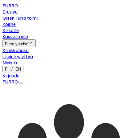
FURRO
Etusivu
Miten Furro toimii
Koirille
Kissoille
Kasvattajille
Furro-yhteisö
Klinikkahaku
Usein kysyttyä
Meistä
/
FI
EN
Kirjaudu
FURRO