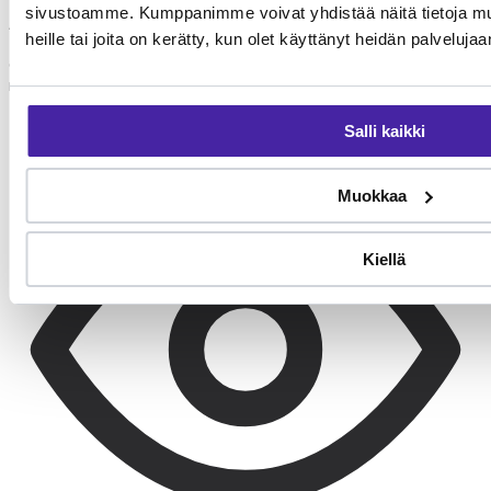
sivustoamme. Kumppanimme voivat yhdistää näitä tietoja muihi
Aamulenkki
heille tai joita on kerätty, kun olet käyttänyt heidän palvelujaa
60–90 min aktiivista liikuntaa. Juoksua, hajutyöskentelyä tai
metsästysharjoituksia.
Salli kaikki
Muokkaa
Kiellä