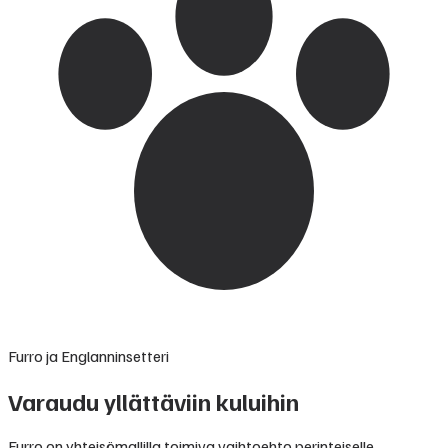
Furro ja Englanninsetteri
Varaudu yllättäviin kuluihin
Furro on yhteisömallilla toimiva vaihtoehto perinteiselle