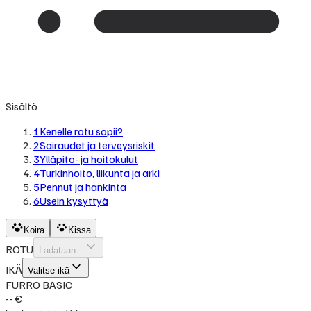
Sisältö
1
Kenelle rotu sopii?
2
Sairaudet ja terveysriskit
3
Ylläpito- ja hoitokulut
4
Turkinhoito, liikunta ja arki
5
Pennut ja hankinta
6
Usein kysyttyä
Koira
Kissa
ROTU
Ladataan...
IKÄ
Valitse ikä
FURRO BASIC
-- €