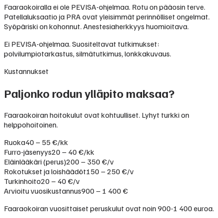
Faaraokoiralla ei ole PEVISA-ohjelmaa. Rotu on pääosin terve.
Patellaluksaatio ja PRA ovat yleisimmät perinnölliset ongelmat.
Syöpäriski on kohonnut. Anestesiaherkkyys huomioitava.
Ei PEVISA-ohjelmaa. Suositeltavat tutkimukset:
polvilumpiotarkastus, silmätutkimus, lonkkakuvaus.
Kustannukset
Paljonko rodun ylläpito maksaa?
Faaraokoiran hoitokulut ovat kohtuulliset. Lyhyt turkki on
helppohoitoinen.
Ruoka
40 – 55 €/kk
Furro-jäsenyys
20 – 40 €/kk
Eläinlääkäri (perus)
200 – 350 €/v
Rokotukset ja loishäädöt
150 – 250 €/v
Turkinhoito
20 – 40 €/v
Arvioitu vuosikustannus
900 – 1 400 €
Faaraokoiran vuosittaiset peruskulut ovat noin 900-1 400 euroa.