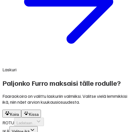
Laskuri
Paljonko Furro maksaisi tälle rodulle?
Faaraokoira on valittu laskuriin valmiiksi. Valitse vielä lemmikkisi
ikä, niin näet arvion kuukausiosuudesta.
Koira
Kissa
ROTU
Ladataan...
IKÄ
Valitse ikä