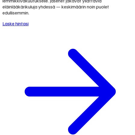
lemmikkivakuutukselle. Jäsenet jakavat yllättäviä
eläinlääkärikuluja yhdessä — keskimäärin noin puolet
edullisemmin.
Laske hintasi