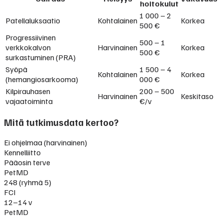
hoitokulut
1 000 – 2
Patellaluksaatio
Kohtalainen
Korkea
500 €
Progressiivinen
500 – 1
verkkokalvon
Harvinainen
Korkea
500 €
surkastuminen (PRA)
Syöpä
1 500 – 4
Kohtalainen
Korkea
(hemangiosarkooma)
000 €
Kilpirauhasen
200 – 500
Harvinainen
Keskitaso
vajaatoiminta
€/v
Mitä tutkimusdata kertoo?
Ei ohjelmaa (harvinainen)
Kennelliitto
Pääosin terve
PetMD
248 (ryhmä 5)
FCI
12–14 v
PetMD