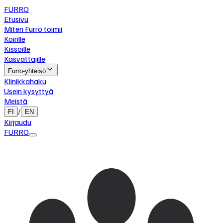
FURRO
Etusivu
Miten Furro toimii
Koirille
Kissoille
Kasvattajille
Furro-yhteisö
Klinikkahaku
Usein kysyttyä
Meistä
/
FI
EN
Kirjaudu
FURRO