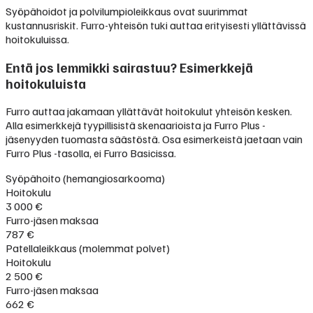
Syöpähoidot ja polvilumpioleikkaus ovat suurimmat
kustannusriskit. Furro-yhteisön tuki auttaa erityisesti yllättävissä
hoitokuluissa.
Entä jos lemmikki sairastuu? Esimerkkejä
hoitokuluista
Furro auttaa jakamaan yllättävät hoitokulut yhteisön kesken.
Alla esimerkkejä tyypillisistä skenaarioista ja Furro Plus -
jäsenyyden tuomasta säästöstä. Osa esimerkeistä jaetaan vain
Furro Plus -tasolla, ei Furro Basicissa.
Syöpähoito (hemangiosarkooma)
Hoitokulu
3 000 €
Furro-jäsen maksaa
787 €
Patellaleikkaus (molemmat polvet)
Hoitokulu
2 500 €
Furro-jäsen maksaa
662 €