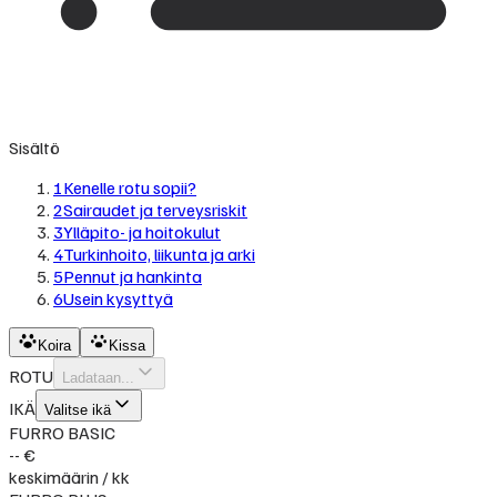
Sisältö
1
Kenelle rotu sopii?
2
Sairaudet ja terveysriskit
3
Ylläpito- ja hoitokulut
4
Turkinhoito, liikunta ja arki
5
Pennut ja hankinta
6
Usein kysyttyä
Koira
Kissa
ROTU
Ladataan...
IKÄ
Valitse ikä
FURRO BASIC
-- €
keskimäärin / kk