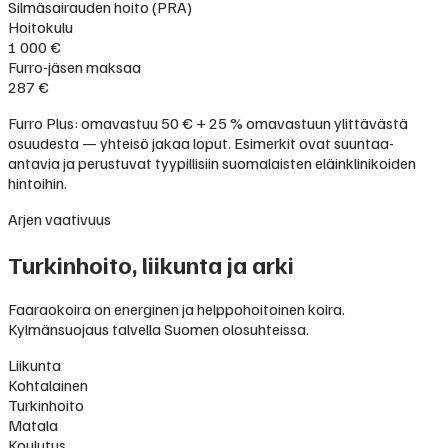
Silmäsairauden hoito (PRA)
Hoitokulu
1 000 €
Furro-jäsen maksaa
287 €
Furro Plus: omavastuu 50 € + 25 % omavastuun ylittävästä
osuudesta — yhteisö jakaa loput. Esimerkit ovat suuntaa-
antavia ja perustuvat tyypillisiin suomalaisten eläinklinikoiden
hintoihin.
Arjen vaativuus
Turkinhoito, liikunta ja arki
Faaraokoira on energinen ja helppohoitoinen koira.
Kylmänsuojaus talvella Suomen olosuhteissa.
Liikunta
Kohtalainen
Turkinhoito
Matala
Koulutus