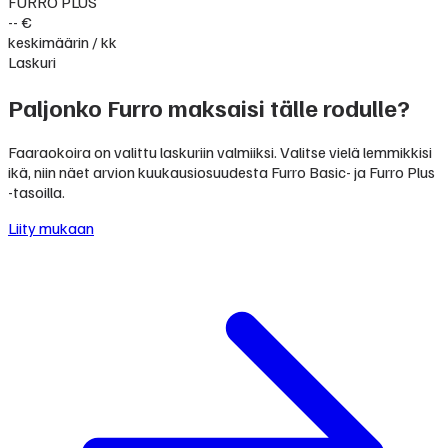
FURRO PLUS
-- €
keskimäärin / kk
Laskuri
Paljonko Furro maksaisi tälle rodulle?
Faaraokoira on valittu laskuriin valmiiksi. Valitse vielä lemmikkisi
ikä, niin näet arvion kuukausiosuudesta Furro Basic- ja Furro Plus
-tasoilla.
Liity mukaan