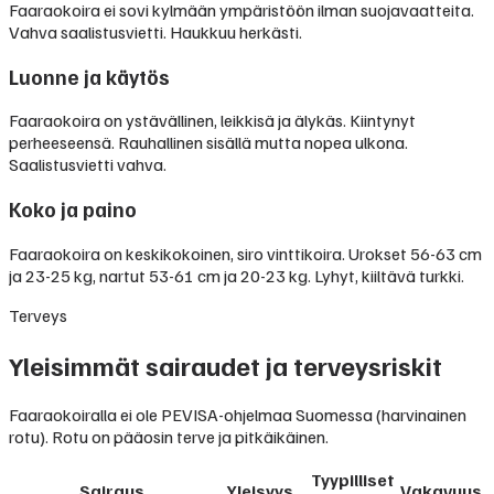
Faaraokoira ei sovi kylmään ympäristöön ilman suojavaatteita.
Vahva saalistusvietti. Haukkuu herkästi.
Luonne ja käytös
Faaraokoira on ystävällinen, leikkisä ja älykäs. Kiintynyt
perheeseensä. Rauhallinen sisällä mutta nopea ulkona.
Saalistusvietti vahva.
Koko ja paino
Faaraokoira on keskikokoinen, siro vinttikoira. Urokset 56-63 cm
ja 23-25 kg, nartut 53-61 cm ja 20-23 kg. Lyhyt, kiiltävä turkki.
Terveys
Yleisimmät sairaudet ja terveysriskit
Faaraokoiralla ei ole PEVISA-ohjelmaa Suomessa (harvinainen
rotu). Rotu on pääosin terve ja pitkäikäinen.
Tyypilliset
Sairaus
Yleisyys
Vakavuus