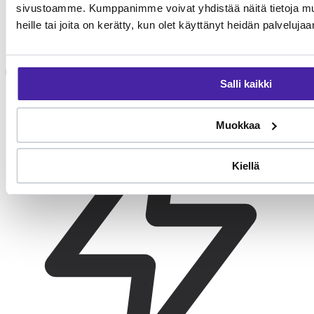
sivustoamme. Kumppanimme voivat yhdistää näitä tietoja muihi
heille tai joita on kerätty, kun olet käyttänyt heidän palvelujaa
Korvien hoito
Korvien tarkistus viikoittain. Tervettä korvaa ei puhdisteta
rutiininomaisesti, vaan vain tarvittaessa eläinlääkärin ohjeella.
Salli kaikki
Muokkaa
Kiellä