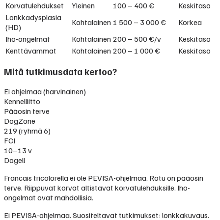
Korvatulehdukset
Yleinen
100 – 400 €
Keskitaso
Lonkkadysplasia
Kohtalainen
1 500 – 3 000 €
Korkea
(HD)
Iho-ongelmat
Kohtalainen
200 – 500 €/v
Keskitaso
Kenttävammat
Kohtalainen
200 – 1 000 €
Keskitaso
Mitä tutkimusdata kertoo?
Ei ohjelmaa (harvinainen)
Kennelliitto
Pääosin terve
DogZone
219 (ryhmä 6)
FCI
10–13 v
Dogell
Francais tricolorella ei ole PEVISA-ohjelmaa. Rotu on pääosin
terve. Riippuvat korvat altistavat korvatulehduksille. Iho-
ongelmat ovat mahdollisia.
Ei PEVISA-ohjelmaa. Suositeltavat tutkimukset: lonkkakuvaus.