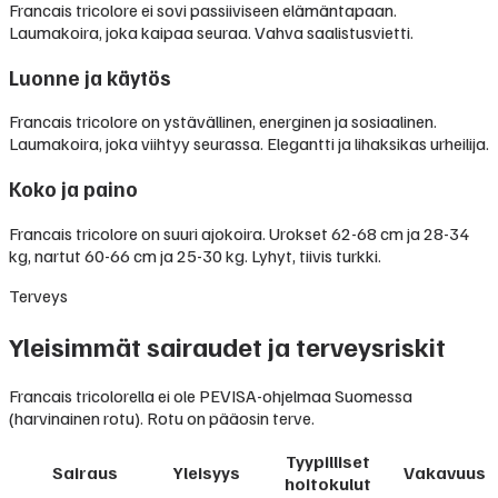
Francais tricolore ei sovi passiiviseen elämäntapaan.
Laumakoira, joka kaipaa seuraa. Vahva saalistusvietti.
Luonne ja käytös
Francais tricolore on ystävällinen, energinen ja sosiaalinen.
Laumakoira, joka viihtyy seurassa. Elegantti ja lihaksikas urheilija.
Koko ja paino
Francais tricolore on suuri ajokoira. Urokset 62-68 cm ja 28-34
kg, nartut 60-66 cm ja 25-30 kg. Lyhyt, tiivis turkki.
Terveys
Yleisimmät sairaudet ja terveysriskit
Francais tricolorella ei ole PEVISA-ohjelmaa Suomessa
(harvinainen rotu). Rotu on pääosin terve.
Tyypilliset
Sairaus
Yleisyys
Vakavuus
hoitokulut