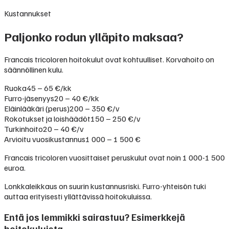
Kustannukset
Paljonko rodun ylläpito maksaa?
Francais tricoloren hoitokulut ovat kohtuulliset. Korvahoito on
säännöllinen kulu.
Ruoka
45 – 65 €/kk
Furro-jäsenyys
20 – 40 €/kk
Eläinlääkäri (perus)
200 – 350 €/v
Rokotukset ja loishäädöt
150 – 250 €/v
Turkinhoito
20 – 40 €/v
Arvioitu vuosikustannus
1 000 – 1 500 €
Francais tricoloren vuosittaiset peruskulut ovat noin 1 000-1 500
euroa.
Lonkkaleikkaus on suurin kustannusriski. Furro-yhteisön tuki
auttaa erityisesti yllättävissä hoitokuluissa.
Entä jos lemmikki sairastuu? Esimerkkejä
hoitokuluista