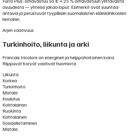
Furro Plus: omavastuu 50 € + 25 % omavastuun ylittävästä
osuudesta — yhteisö jakaa loput. Esimerkit ovat suuntaa-
antavia ja perustuvat tyypillisiin suomalaisten eläinklinikoiden
hintoihin.
Arjen vaativuus
Turkinhoito, liikunta ja arki
Francais tricolore on energinen ja helppohoitoinen koira.
Riippuvat korvat vaativat huomiota.
Liikunta
Korkea
Turkinhoito
Matala
Koulutus
Kohtalainen
Ruokinta
Kohtalainen
Sosiaalistaminen
Matala