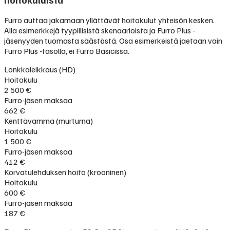
Furro auttaa jakamaan yllättävät hoitokulut yhteisön kesken.
Alla esimerkkejä tyypillisistä skenaarioista ja Furro Plus -
jäsenyyden tuomasta säästöstä. Osa esimerkeistä jaetaan vain
Furro Plus -tasolla, ei Furro Basicissa.
Lonkkaleikkaus (HD)
Hoitokulu
2 500 €
Furro-jäsen maksaa
662 €
Kenttävamma (murtuma)
Hoitokulu
1 500 €
Furro-jäsen maksaa
412 €
Korvatulehduksen hoito (krooninen)
Hoitokulu
600 €
Furro-jäsen maksaa
187 €