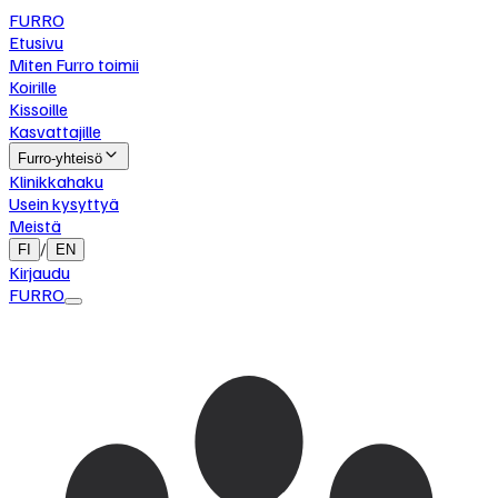
FURRO
Etusivu
Miten Furro toimii
Koirille
Kissoille
Kasvattajille
Furro-yhteisö
Klinikkahaku
Usein kysyttyä
Meistä
/
FI
EN
Kirjaudu
FURRO