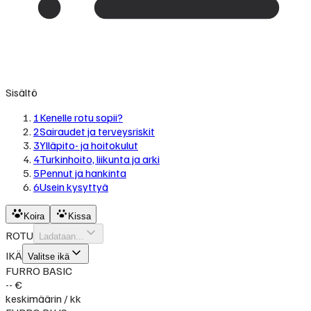
Sisältö
1
Kenelle rotu sopii?
2
Sairaudet ja terveysriskit
3
Ylläpito- ja hoitokulut
4
Turkinhoito, liikunta ja arki
5
Pennut ja hankinta
6
Usein kysyttyä
Koira
Kissa
ROTU
Ladataan...
IKÄ
Valitse ikä
FURRO BASIC
-- €
keskimäärin / kk