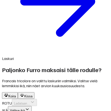
Laskuri
Paljonko Furro maksaisi tälle rodulle?
Francais tricolore on valittu laskuriin valmiiksi. Valitse vielä
lemmikkisi ikä, niin näet arvion kuukausiosuudesta.
Koira
Kissa
ROTU
Ladataan...
IKÄ
Valitse ikä