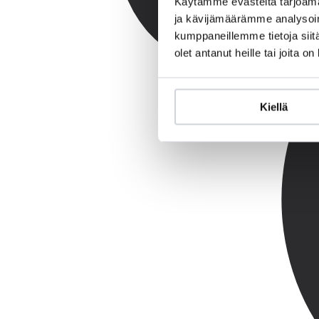
Käytämme evästeitä tarjoama
ja kävijämäärämme analysoim
kumppaneillemme tietoja siitä
olet antanut heille tai joita o
Kiellä