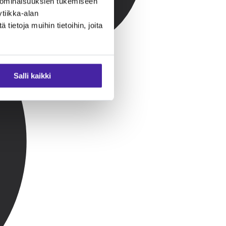
 ominaisuuksien tukemiseen
tiikka-alan
ietoja muihin tietoihin, joita
Salli kaikki