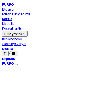
FURRO
Etusivu
Miten Furro toimii
Koirille
Kissoille
Kasvattajille
Furro-yhteisö
Klinikkahaku
Usein kysyttyä
Meistä
/
FI
EN
Kirjaudu
FURRO