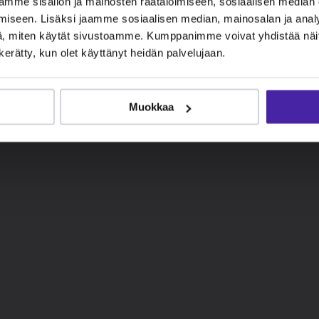
mme sisällön ja mainosten räätälöimiseen, sosiaalisen median
iseen. Lisäksi jaamme sosiaalisen median, mainosalan ja analy
, miten käytät sivustoamme. Kumppanimme voivat yhdistää näitä t
n kerätty, kun olet käyttänyt heidän palvelujaan.
Muokkaa